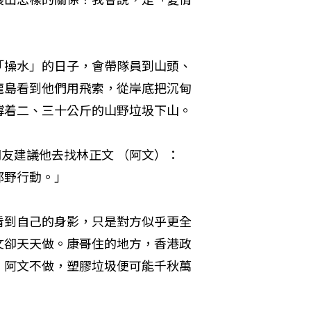
「操水」的日子，會帶隊員到山頭、
龍島看到他們用飛索，從岸底把沉甸
撐着二、三十公斤的山野垃圾下山。
朋友建議他去找林正文 （阿文）：
郊野行動。」
看到自己的身影，只是對方似乎更全
文卻天天做。康哥住的地方，香港政
，阿文不做，塑膠垃圾便可能千秋萬