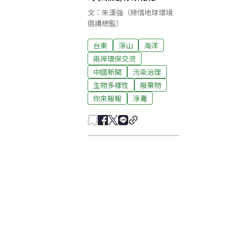
文：朱漢強（綠惜地球環境
倡議總監）
台東
淨山
海洋
兩岸環保交流
中國新聞
污染治理
生物多樣性
廢棄物
你來報報
淨灘