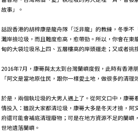
故事」。
話說香港的胡梓康是龍舟隊「泛非龍」的教練，冬季不
灘岸撿垃圾，而且難度愈高，愈帶勁。所以，你會在東
甸的大袋垃圾吊上四、五層樓高的岸頭運走；又或者挑
2016年7月，康哥與太太到台灣蘭嶼度假，此時有香港
「阿文是當地原住民，跟你一樣愛土地，做很多的清理
於是，兩個執垃圾的大男人遇上了。從阿文口中，康哥
情投入：雖說大家都清垃圾，康哥大多是冬天才撿，阿
府還可能會補底清理廢物；可是在地方資源不足的蘭嶼
世地遺落蘭嶼。