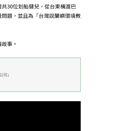
共30位划船健兒，從台東橫渡巴
圾問題，並且為「台灣說蘭嶼環境教
情故事。
限公司」