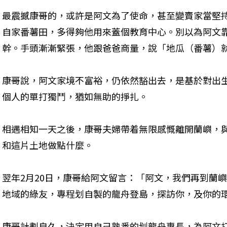
最震撼康哥的，或許是阿文為了使命，甚至變賣家當堅
自家番薯田，多得夠他用來蓋個教育中心。別以為阿文
幹。手頭漸漸緊張，他跟爸爸商量，說「地瓜（番薯）
康哥說，阿文家境不富裕，仍依然豁出去，是基於對出
個人的單打獨鬥，猶如無助的掙扎。
相遇相知一天之後，康哥夫婦帶着無限感慨離開蘭嶼，
和這片土地做點什麼。
翌年2月20日，康哥給阿文留言：「阿文，我們再到蘭
地域的綠友，專程划自製的龍舟登島，探訪你，及你的
康哥計劃良久，決定用自己熟悉的划龍舟專長，為阿文