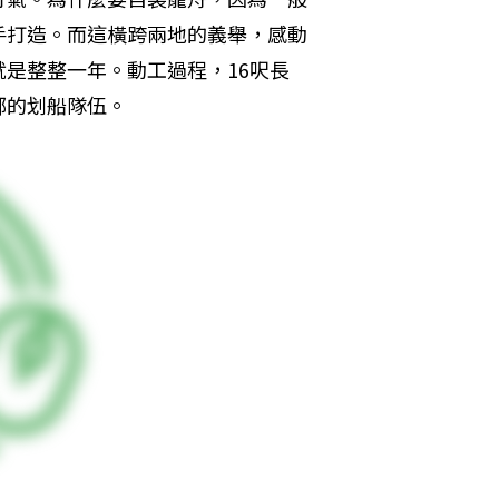
手打造。而這橫跨兩地的義舉，感動
是整整一年。動工過程，16呎長
鄰的划船隊伍。