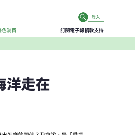
登入
綠色消費
訂閱電子報
捐款支持
海洋走在
展出怎樣的關係？我會說，是「愛情