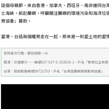
這個母親節，來自香港、加拿大、西班牙、南非連同台灣
士海峽，前赴蘭嶼，呼籲關注蘭嶼的環境污染和海洋垃
育協會」募款。
當港、台這兩個暖男走在一起，原來是一則愛土地的愛
支持是次行動，歡迎捐款。￼
香港：交通銀行──帳號027-537-0-202616-1，戶名「教育社企有
台灣：郵局劃撥帳號06721753，戶名「台灣說蘭嶼環境教育協會」