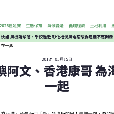
2026世足賽
生態保育
氣候變遷
循環經濟
土地利用
快訊
風機離聚落、學校過近 彰化福漢風電案環委建議不應開發
2018年05月15日
嶼阿文、香港康哥 為
一起
當香港、台灣兩個「愛」執垃圾的男人走埋一齊，會發