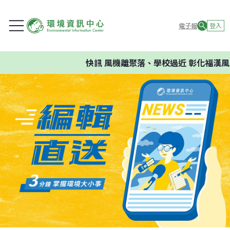
電子報
登入
快訊
風機離聚落、學校過近 彰化福漢風