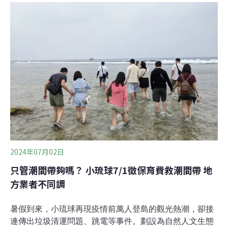
導致的優養化和海膽食物的增加，以及過多觀光客的人為
踩踏等。為了改善小琉球生態環境的劣化，屏東縣政府於
2024年6月公告，將過量的「梅氏長海膽」和「口鰓海
膽」從保育類動物名單中移除（原本與其他海膽一同列為
保育類），並將「硨磲貝」和「珊瑚（包括珊瑚礁）」列
入保育物種。同時宣布從當年7月1日起，對進入杉福、漁
埕尾、肚仔坪潮間帶的遊客收取觀光保育費，每人新台幣
60元，並明確指出觀光保育費將用於維護自然生態資源及
復育等，希望觀光發展與生態保育能夠共存共榮。
2024年07月02日
只管潮間帶夠嗎？ 小琉球7/1徵保育費救潮間帶 地
方業者不同調
暑假到來，小琉球再現疫情前萬人登島的觀光熱潮，卻接
連傳出垃圾清運問題、跳電等事件。劃設為自然人文生態