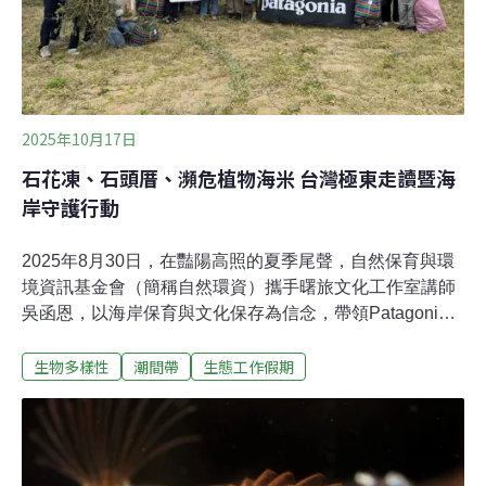
2025年10月17日
石花凍、石頭厝、瀕危植物海米 台灣極東走讀暨海
岸守護行動
2025年8月30日，在豔陽高照的夏季尾聲，自然保育與環
境資訊基金會（簡稱自然環資）攜手曙旅文化工作室講師
吳函恩，以海岸保育與文化保存為信念，帶領Patagonia
的會員走進台灣極東岬角、即將消失的漁村——馬崗，讓
生物多樣性
潮間帶
生態工作假期
志工在走讀中親近土地，在行動中讓自然發生。活動初衷
始於海岸守護。龍門沙灘位在本島最東邊，日據時期名稱
「舊社」範圍、現今核四廠所在地，而這片沙灘也是海米
全球分布範圍最南端的棲地。海米，在未結花穗的季節乍
看似雜草，但它其實是《2017台灣維管束植物紅皮書名