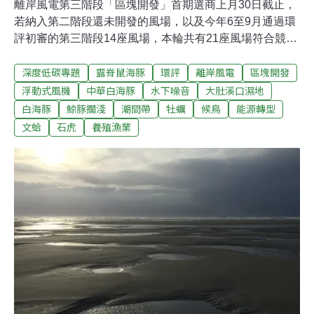
離岸風電第三階段「區塊開發」首期選商上月30日截止，
若納入第二階段還未開發的風場，以及今年6至9月通過環
評初審的第三階段14座風場，本輪共有21座風場符合競標
資格。截至30日傍晚，能源局已收到11座風場提出申請。
深度低碳專題
露脊鼠海豚
環評
離岸風電
區塊開發
區塊開發階段將分三期核配風場，每期共配發兩年的裝置
容量共3GW，每家業者最多獲配500MW，因此最少將有
浮動式風機
中華白海豚
水下噪音
大肚溪口濕地
六家開發商入選。第一期預計2026、2027年完工併網。風
白海豚
鯨豚擱淺
潮間帶
牡蠣
候鳥
能源轉型
場重疊 競爭激烈 能源局訂遊戲規則離岸風電第二階段是經
文蛤
石虎
養殖漁業
濟部預先選出潛力場址，第三階段則是業者先行選址，避
開公告敏感區域，即可向經濟部申請場址備查。取得場址
備查僅是第一步，接著還有層層選商程序，這時也面臨風
場重疊或部分重疊的狀況。根據經濟部規則，經過競價、
排序之後，排序較前者可以優先取得風場開發權；若是部
分重疊，未重疊的部分仍可以獲配。但不論如何切割，加
總起來不能超過單一廠商500MW的開發上限。