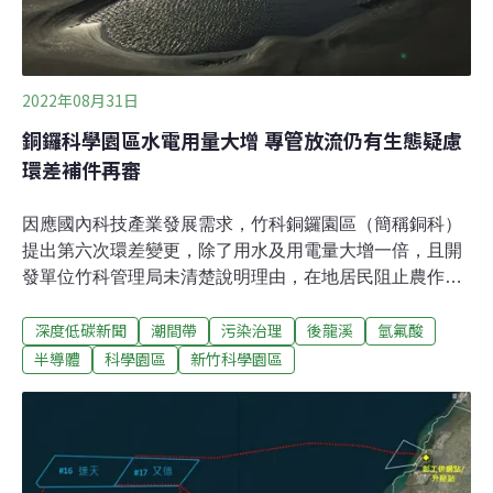
2022年08月31日
銅鑼科學園區水電用量大增 專管放流仍有生態疑慮
環差補件再審
因應國內科技產業發展需求，竹科銅鑼園區（簡稱銅科）
提出第六次環差變更，除了用水及用電量大增一倍，且開
發單位竹科管理局未清楚說明理由，在地居民阻止農作物
受污染的「污水專管專排」訴求，此次雖獲納入，但因污
深度低碳新聞
潮間帶
污染治理
後龍溪
氫氟酸
水排放口鄰近國家級重要濕地「西湖濕地」，也引發新一
波爭議。環保署昨（30）日辦理環差變更初審，專案小組
半導體
科學園區
新竹科學園區
決議補件再審，並要求補充西湖濕地生態調查，加強說明
水、電資源增量原因，以及衍生的廢棄物增量因應對策。
在地農民憂科學園區帶來污染 連署要求污水專管入海竹科
銅鑼園區位於苗栗縣銅鑼鄉，總面積351.24公頃，緊鄰農
業區及石虎重要棲地，引進廠商以半導體、微機電、光