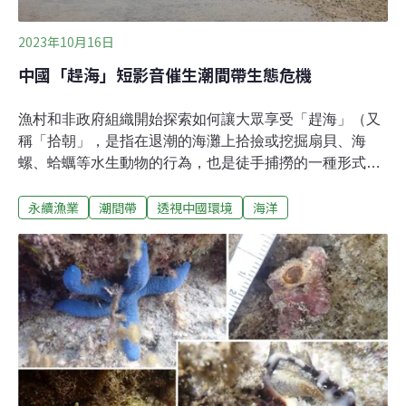
2023年10月16日
中國「趕海」短影音催生潮間帶生態危機
漁村和非政府組織開始探索如何讓大眾享受「趕海」（又
稱「拾朝」，是指在退潮的海灘上拾撿或挖掘扇貝、海
螺、蛤蠣等水生動物的行為，也是徒手捕撈的一種形式）
樂趣的同時，保護海洋生態。2023年6月的一天，下著
永續漁業
潮間帶
透視中國環境
海洋
雨。中國最南端的省份海南島海口市北港島，一群來自律
師協會的訪客穿著雨衣、打著傘在潮間帶上觀察和搜尋海
洋生物。他們收獲頗豐，不到一個小時，就看到了槍蝦、
和尚蟹、麗文蛤、長竹蟶、貝克喜鹽草等生物。北港島的
村民金齊，是他們的老師。她知道有蟶子（竹蛤，又稱竹
蟶）躲藏的沙洞長什麼樣子。她用細長的鐵鉤往洞眼裡一
鉤，就釣出來一隻蟶子。這種趕海的傳統工具和方法不太
會傷害海草和其他生物。如今，傳統的趕海方式正在遭受
衝擊。近年來，許多遊客通過影音自媒體發現了趕海的樂
趣。他們湧入中國從南到北的沙灘，帶來了成堆垃圾，海