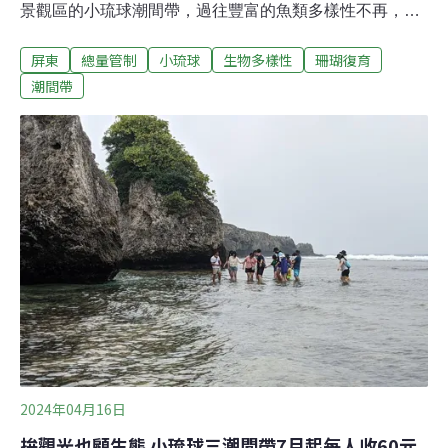
景觀區的小琉球潮間帶，過往豐富的魚類多樣性不再，觀
光行為造成的環境負荷顯現。縣府決定對潮間帶的人潮更
屏東
總量管制
小琉球
生物多樣性
珊瑚復育
積極地管理，公告自今年7月1日開始，針對杉福、漁埕
尾、肚仔坪三區潮間帶收取60元觀光保育費，遊客進入潮
潮間帶
間帶須有生態導覽人員帶領，且採總量管制，單一時段進
入上限300人。蛤板灣不收保育費 沙灘蓋管制站引爭議屏
東縣政府委託中山大學進行潮間帶調查，連續三年的調查
結果顯示，生物種類與數量皆比五年前減少，且物種組成
比例和以往不同，大量藻類和海膽繁生，多處珊瑚覆蓋率
低於10%，呈現失能狀態。然而另一方面，海保署統計，
小琉球海龜的數量最高時達到981隻。單一物種的大量增
加，可能造成生態失衡，屏東縣政府農業處處長鄭永裕表
示，「再不處理，恐怕未來恢復的機會是零。」今年7月1
日開始，縣府針對小琉球三處潮間帶開始
2024年04月16日
拚觀光也顧生態 小琉球三潮間帶7月起每人收60元