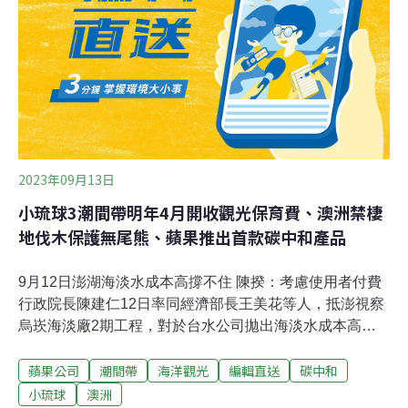
無脊椎動物密度（個數/平方公尺），比遊客尚不多的五年
前（2013～2014年）下降了80%，最大的肚仔坪潮間帶，
也淪為台灣最早被發現的「海膽荒礁」。更不幸的是，
2021年夏季連日暴雨後，虛弱的潮間帶動物碰上退潮，暴
露在高溫下
2023年09月13日
小琉球3潮間帶明年4月開收觀光保育費、澳洲禁棲
地伐木保護無尾熊、蘋果推出首款碳中和產品
9月12日澎湖海淡水成本高撐不住 陳揆：考慮使用者付費
行政院長陳建仁12日率同經濟部長王美花等人，抵澎視察
烏崁海淡廠2期工程，對於台水公司拋出海淡水成本高昂
撐不住，澎湖縣長陳光復首先鬆口，在使用者付費前提
蘋果公司
潮間帶
海洋觀光
編輯直送
碳中和
下，希望一般民生用水水費仍能凍漲，但對於超過基本民
生用水的旅宿業者加收水費，隨後王美花、陳建仁都相繼
小琉球
澳洲