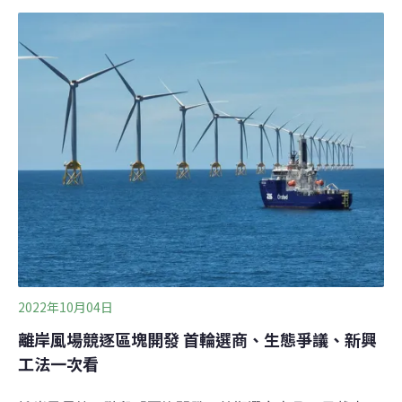
游惹議新竹科學園區銅鑼園區總面積351.24公頃，引進產
業包括半導體、光電、通訊、生物科技、電腦及周邊產
業。因應力積電、世界先進、Google資料中心未來可能進
駐，竹科管理局在去年提出第六次環差變更案，調整用地
配置，而水、電用量需求也將翻倍成長。此案擬將污水直
接排入西湖溪曾引起地方疑慮，開發單位規劃拉一條16.9
公里的專管，將廢水排至西湖溪出海口上游，避開灌溉取
水口。然而相關規劃與在地民眾當初訴求的「專管入海」
有所差距，在先前會議中，民眾多次表達污水即使不會影
響上游農業灌溉，仍可能衝擊下游西湖濕地生態、後龍捕
撈漁業，但該案在今年1月通
2022年10月04日
離岸風場競逐區塊開發 首輪選商、生態爭議、新興
工法一次看