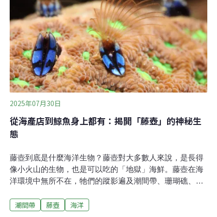
錄》中列載「極危」植物，沙灘現況因工程廢棄物、外來
種入侵，使包含海米等多種濱海原生種植物棲地遭受威
脅。本次志工們齊力移除多達29.3公斤的裂葉月見草，以
在明年春天爭取海米的生存空間。在捲袖之前，迎接志工
們的第一課，是一場與海共生的走讀。屹立百年、厚達
160公分的馬崗石頭厝，是「海景第一排」的視角，也是
「海浪第一排」的生活寫實。201
2025年07月30日
從海產店到鯨魚身上都有：揭開「藤壺」的神秘生
態
藤壺到底是什麼海洋生物？藤壺對大多數人來說，是長得
像小火山的生物，也是可以吃的「地獄」海鮮。藤壺在海
洋環境中無所不在，牠們的蹤影遍及潮間帶、珊瑚礁、淺
海、深海，以及甚至海龜與鯨魚身上。然而，牠們到底是
潮間帶
藤壺
海洋
一群什麼樣的生物呢？在生態系上又扮演什麼角色？中央
研究院「研之有物」專訪院內生物多樣性研究中心主任陳