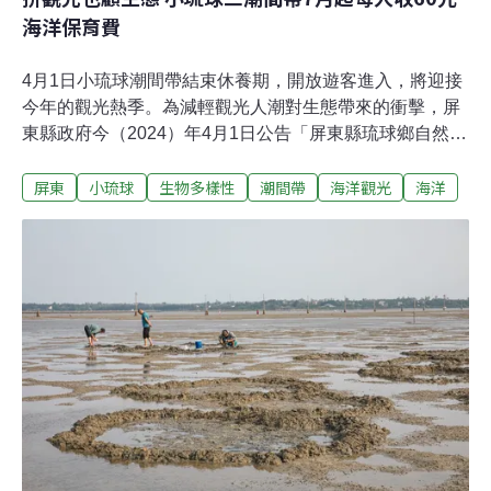
海洋保育費
4月1日小琉球潮間帶結束休養期，開放遊客進入，將迎接
今年的觀光熱季。為減輕觀光人潮對生態帶來的衝擊，屏
東縣政府今（2024）年4月1日公告「屏東縣琉球鄉自然人
文生態景觀區」，範圍包括肚仔坪、杉福、蛤板灣、漁埕
屏東
小琉球
生物多樣性
潮間帶
海洋觀光
海洋
尾、龍蝦洞五處潮間帶，其中杉福、漁埕尾、肚仔坪列為
保育示範區，三潮間帶自7月1日起收取每名遊客60元海洋
保育費，同一時間進入各潮間帶以300人為限。屏東縣府
指出，依照《發展觀光條例》第19條規定，「旅客進入自
然人文生態景觀區，應申請專業導覽人員陪同進入」。小
琉球依循屏東霧台鄉自然人文生態景觀區「哈尤溪」的收
費導覽模式，進入潮間帶須由導覽人員陪同，並收取海洋
保育費，是全台第一個收觀光保育費的離島鄉鎮。縣府表
示，收取的海洋保育費將專款用於維護自然生態資源及復
育，期待觀光及生態並存，永續發展。2023年縣府委託中
山大學調查杉福、漁埕尾、肚仔坪潮間帶，調查發現生物
密度提升速度緩慢，生物密度20