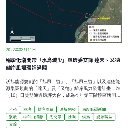
電、通訊、生物科技、電腦及周邊產業為主，目前核准20
家業者，有九家已開始營運。因應國內科技產業發展需
求，銅科曾在去年提出第五次環差，增加開發面積、規劃
引進更多廠商。不過，在環評審查過程中，卻因為進駐廠
商可能大幅增加毒性氣體氫氟酸，引起當地民眾
2022年08月11日
稱彰化潮間帶「水鳥減少」與環委交鋒 達天、又德
離岸風場環評過關
沃旭能源規劃的「旭風二號」、「旭風三號」以及達德能
源集團規劃的「達天」及「又德」離岸風力發電計畫，昨
（10）日雙雙通過環評大會，成為今年第三階段區塊開發
案首批通過的風場。環評大會昨先後審查沃旭及達德開發
芳苑
濕地
離岸風電
區塊開發
深度低碳新聞
案，而兩家開發商都相中能源局公布的「潛力場址」編號
16、17號區塊，也都獲環評通過，形成同風場的開發權爭
繫放
中華白海豚
潮間帶
牡蠣
候鳥
能源轉型
奪局面。生態影響方面，環委一致要求兩案，允許4月在
文蛤