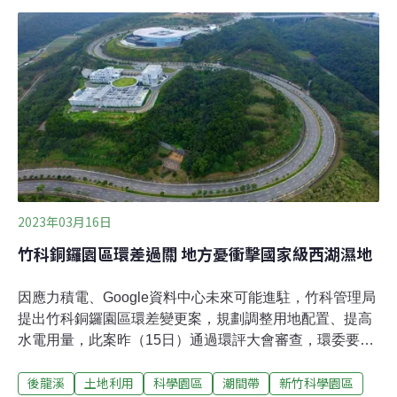
指示，先全力穩定供水無虞後，研議水費累進費率。（工
商時報報導）松山機場鳥擊曾罕見大型鳥豆雁 台虎飛機一
次撞2隻民航局統計，全台機場每年發生的鳥擊事件約百
餘件，以2022年為例，17座機場共發生101件鳥擊，主要
都是中小型鳥類。2021年10月在松山機場則首次見到大型
鳥種「豆雁」，台灣虎航飛機一次撞上2隻，導致引擎受
損。民航局12日在例行記者會上，說明為強化鳥擊防制，
正規劃建置鳥擊防制資訊系統，全面取代紙本作業，並建
立大數據資料庫，年底正式上線。（中央社報導）
2023年03月16日
竹科銅鑼園區環差過關 地方憂衝擊國家級西湖濕地
因應力積電、Google資料中心未來可能進駐，竹科管理局
提出竹科銅鑼園區環差變更案，規劃調整用地配置、提高
水電用量，此案昨（15日）通過環評大會審查，環委要求
每年定期檢討、加強出海口環境監測，並滾動改善排放狀
後龍溪
土地利用
科學園區
潮間帶
新竹科學園區
況。銅科六度提環差 水電用量翻倍、污水排至西湖濕地上