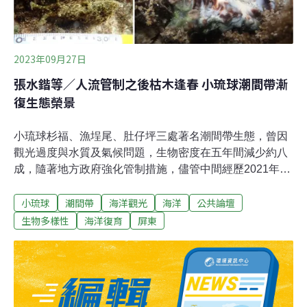
草的損壞，甚至還威脅到受法律保護的物種和棲息地。這
種方式，也被稱為「毀滅式」趕海。對於金齊和其他當地
2023年09月27日
張水鍇等／人流管制之後枯木逢春 小琉球潮間帶漸
復生態榮景
小琉球杉福、漁埕尾、肚仔坪三處著名潮間帶生態，曾因
觀光過度與水質及氣候問題，生物密度在五年間減少約八
成，隨著地方政府強化管制措施，儘管中間經歷2021年的
大量死亡事件，近年仍出現止跌回升的跡象。觀光過度 奄
小琉球
潮間帶
海洋觀光
海洋
公共論壇
奄一息的潮間帶生態2015年，屏東縣政府與交通部公告五
處小琉球「自然人文生態景觀區」，規定要有導覽員帶
生物多樣性
海洋復育
屏東
領，遊客才能進入潮間帶，維護生態之餘，也替地方增加
觀光收入。儘管如此，隨著遊客增加，2019年巔峰時期有
超過15萬人擠入漁埕尾、杉福及肚仔坪三處不到7平方公
里的潮間帶，總共30萬隻腳踩踏，甚至偶有導覽員爭執鬥
毆事件。2019～2020年的調查發現，這三處大於2公分的