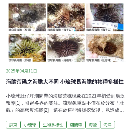
國勤特聘研究員，讓研究藤壺多年的他，和我們分享藤壺
的二三事。你知道藤壺嗎？藤壺是生活在海裡的動物，形
態多樣。有的長得像顆小火山，有的長得像鵝的頸部，外
表特徵差異非常大，共通點是所有藤壺都有像梨子狀的無
節幼體，幼體的兩側頂端有一對長長的側角。藤壺長大
後，幾乎都會緊緊附著在岩石、船底或珊瑚上，大部分無
法自行移動。目前發現的藤壺種類已超過2000種以上，陳
國勤指出，雖然許多藤壺有堅硬的外殼，看起來與貝類相
似，但是牠們是甲殼類生物，被分類學家歸類在節肢動物
門，跟螃蟹、蝦子有著親緣關係。想要一窺藤壺的真面
2025年04月11日
海膽荒礁之海膽大不同 小琉球長海膽的物種多樣性
小琉球肚仔坪潮間帶的海膽荒礁現象在2021年初受到廣泛
報導[1]，引起各界的關注。該現象重點不僅在於分布「壯
觀」的高密度海膽[2]，還在於這些海膽挖鑿後，竟造成大
片海草床變成凹凸不平的裸露礁石。眾多的海膽不只影響
屏東
小琉球
生物多樣性
潮間帶
海膽
海洋
了周圍的共存生物，同時改變了當地珊瑚礁的立體結構。
海膽數量增加的原因包括海膽天敵被過度捕撈、污水過量