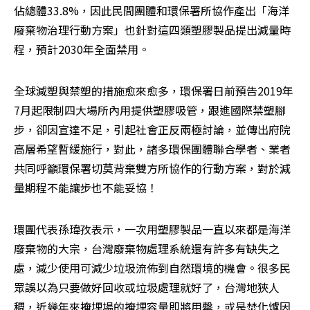
佔總體33.8%，因此民間團體和環保署所協作產出「海洋
廢棄物治理行動方案」也針對這四類塑膠製品提出減量時
程，預計2030年全面禁用。
全球減塑與禁塑的措施愈來愈多，環保署日前預告2019年
7月起限制四大場所內用提供塑膠吸管，跟進國際禁塑腳
步，卻因宣達不足，引起社會正反兩極討論，並傳出府院
高層希望暫緩施行，對此，諸多環保團體聯合學者、業者
共同呼籲環保署切莫背棄雙方所協作的行動方案，對於減
量期程不能讓步也不能妥協！
環團代表孫瑋孜表示，一次用塑膠製品一直以來都是海洋
廢棄物的大宗，台灣廢棄物處理系統還有許多有缺失之
處，減少使用可減少垃圾流佈到自然環境的機會。很多民
眾誤以為只要做好回收或垃圾處理就好了，台灣地狹人
稠，近幾年來掩埋場的掩埋容量即將用罄，或是焚化爐因