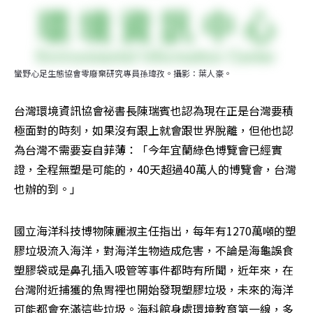
蠻野心足生態協會零廢棄研究專員孫瑋孜。攝影：葉人豪。
台灣環境資訊協會祕書長陳瑞賓也認為現在正是台灣要積
極面對的時刻，如果沒有跟上就會跟世界脫離，但他也認
為台灣不需要妄自菲薄：「今年宜蘭綠色博覽會已經實
證，全程無塑是可能的，40天超過40萬人的博覽會，台灣
也辦的到。」
國立海洋科技博物陳麗淑主任指出，每年有1270萬噸的塑
膠垃圾流入海洋，對海洋生物造成危害，不論是海龜誤食
塑膠袋或是鼻孔插入吸管等事件都時有所聞，近年來，在
台灣附近捕獲的魚胃裡也開始發現塑膠垃圾，未來的海洋
可能都會充滿這些垃圾。海科館身處環境教育第一線，多