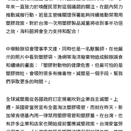
年來一直致力於喚醒民眾對這個議題的關注，在館內努力
推動減廢行動，若是主管機關環保署能夠持續推動禁限用
塑膠政策，對於台灣一次用塑膠製品減量將收到事半功倍
之效，海科館將會全力支持和配合！
中華鯨豚協會理事李文達，同時也是一名獸醫師，在他展
示的照片中看到塑膠袋、漁網等海洋廢棄物造成鯨豚誤食
和纏繞的畫面：「塑膠對動物的健康危害，但最可怕的是
塑膠微粒，會吸附很多有機毒物。減塑是一個手段，幫我
們爭取更多的時間。」
全球減塑風從各國政府訂定規範吹到企業自主減塑。上
週，英國麥當勞宣布全面淘汰塑膠吸管，而就在昨天，新
加坡肯德基內用一律禁用塑膠吸管和塑膠蓋。在台灣，也
有許多企業和店家也開始提前響應減塑政策。台灣麥當勞