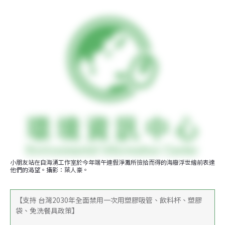
小朋友站在自海湧工作室於今年端午連假淨灘所撿拾而得的海廢浮世繪前表達
他們的渴望。攝影：葉人豪。
【支持 台灣2030年全面禁用一次用塑膠吸管、飲料杯、塑膠
袋、免洗餐具政策】