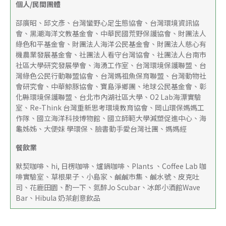
個人/民間團體
邵廣昭、邱文彥、台灣蠻野心足生態協會、台灣環境資訊協
會、黑潮海洋文教基金會、中華民國荒野保護協會、財團法人
綠色和平基金會、財團法人海洋公民基金會、財團法人慈心有
機農業發展基金會、社團法人看守台灣協會、社團法人台南市
社區大學研究發展學會、海湧工作室、台灣環境保護聯盟、台
灣綠色公民行動聯盟協會、台灣媽祖魚保育聯盟、台灣動物社
會研究會、中華鯨豚協會、寶島淨鄉團、地球公民基金會、彰
化縣環境保護聯盟、台北市內湖社區大學、O2 Lab海漂實驗
室、Re-Think 台灣重新思考環境教育協會、岡山環保媽媽工
作隊、國立海洋科技博物館、國立師範大學減塑促進中心、海
龜姊姊、大便妹 學環保、臉書動手愛台灣社團、媽媽經
餐飲業
默契咖啡、hi, 日楞咖啡、爐鍋咖啡、Plants 、Coffee Lab 咖
啡實驗室、草根果子、小島家、鹹鹹市集、鹹水號、皮克吐
司、花鹿田園、酌一下、氮醉Jo Scubar、冰郎小酒館Wave 
Bar、Hibula 奶茶創意飲品