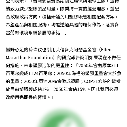
公司表示，「台灣麥當勞長期關注環保與地球生態，並持
續致力減少塑膠製品用量，除秉持一貫的經營理念，並配
合政府政策方向，積極研議免用塑膠吸管相關配套方案，
希望產品與相關服務，均能透過具體的環保作為，落實麥
當勞對環境永續發展的承諾。」
蠻野心足的孫瑋孜也引用艾倫麥克阿瑟基金會（Ellen 
Macarthur Foundation）的研究報告說明如果現在不做任
何措施，未來塑膠污染的嚴重性：「2050年會由原本311
百萬噸變成1124百萬噸；2050年海裡的塑膠重量會大於魚
的重量；2050年原油20%會做成塑膠；COP21容許的碳排
放目前塑膠製成佔1%，2050年會佔15%。因此我們必須
改變用完即丟的習慣。」