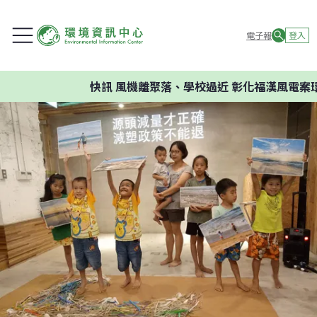
電子報
登入
快訊
風機離聚落、學校過近 彰化福漢風電案環委建