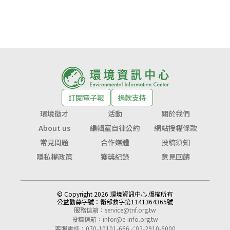
訂閱電子報
捐款支持
環境徵才
活動
關於我們
About us
編輯室自律公約
網站授權條款
常見問題
合作媒體
投稿須知
隱私權政策
獲獎紀錄
意見回饋
© Copyright 2026 環境資訊中心 版權所有
公益勸募字號：
衛部救字第1141364365號
服務信箱：
service@tnf.org.tw
投稿信箱：
infor@e-info.org.tw
客服電話：070-10101-666／02-2910-6000