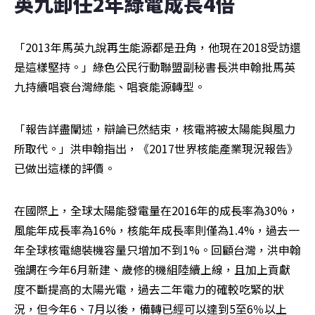
英九卸任2年綠電成長4倍 
「2013年馬英九說再生能源都是丑角，他現在2018受訪還
是這樣堅持。」綠色公民行動聯盟副秘書長洪申翰批馬英
九持續唱衰台灣綠能、唱衰能源轉型。
「報告詳盡闡述，辯論已然結束，核電將被太陽能與風力
所取代。」洪申翰指出，《2017世界核能產業現況報告》
已做出這樣的評價。
在國際上，全球太陽能發電量在2016年的成長率為30%，
風能年成長率為16%，核能年成長率則僅為1.4%，過去一
年全球核電總裝機容量只增加不到1%。回顧台灣，洪申翰
強調在今年6月新建、歲修的機組陸續上線，且加上貢獻
度不斷提高的太陽光電，過去二年電力的確較吃緊的狀
況，但今年6、7月以後，備轉已經可以達到5至6％以上