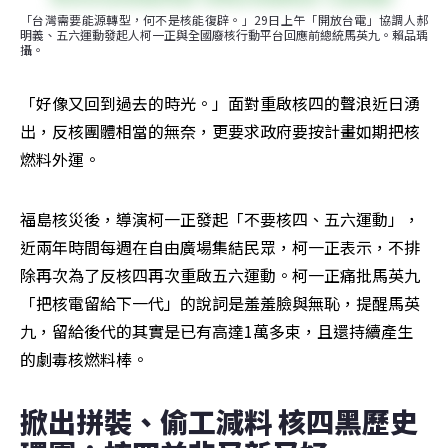
「台灣需要能源轉型，何不是核能復辟。」29日上午「開放台電」協調人郝
明義、五六運動發起人柯一正與全國廢核行動平台回應前總統馬英九。賴品瑀
攝。
「好像又回到過去的時光。」面對重啟核四的聲浪近日湧
出，反核團體相當的無奈，更要求政府要按計畫如期把核
燃料外運。
福島核災後，導演柯一正發起「不要核四、五六運動」，
近兩年時間每週在自由廣場集結民眾，柯一正表示，不排
除再次為了反核四再次重啟五六運動。柯一正痛批馬英九
「把核電留給下一代」的說詞是羞羞臉與無恥，提醒馬英
九，留給後代的其實是已有高達1萬多束，且還持續產生
的劇毒核燃料棒。
掀出拼裝、偷工減料 核四黑歷史 