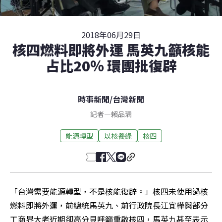
2018年06月29日
核四燃料即將外運 馬英九籲核能
占比20％ 環團批復辟
時事新聞
/
台灣新聞
記者
—
賴品瑀
能源轉型
以核養綠
核四
「台灣需要能源轉型，不是核能復辟。」核四未使用過核
燃料即將外運，前總統馬英九、前行政院長江宜樺與部分
工商界大老近期卻高分貝呼籲重啟核四，馬英九甚至表示