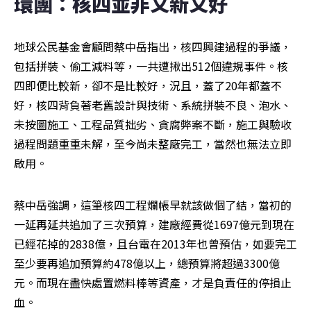
環團：核四並非又新又好
地球公民基金會顧問蔡中岳指出，核四興建過程的爭議，
包括拼裝、偷工減料等，一共遭揪出512個違規事件。核
四即便比較新，卻不是比較好，況且，蓋了20年都蓋不
好，核四背負著老舊設計與技術、系統拼裝不良、泡水、
未按圖施工、工程品質拙劣、貪腐弊案不斷，施工與驗收
過程問題重重未解，至今尚未整廠完工，當然也無法立即
啟用。
蔡中岳強調，這筆核四工程爛帳早就該做個了結，當初的
一延再延共追加了三次預算，建廠經費從1697億元到現在
已經花掉的2838億，且台電在2013年也曾預估，如要完工
至少要再追加預算約478億以上，總預算將超過3300億
元。而現在盡快處置燃料棒等資產，才是負責任的停損止
血。