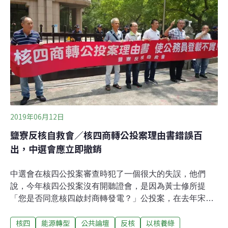
電、反核武、也反極權、反不當開發和反對氣候變遷的未
來，能源轉型同時促進民主轉型，公民投票在落實「能源
政策由全民決策、全民參與」，也是理性的及全民負責的
民主精神。環團表示，將結合近百個公民團體共同推動
「廢核．再生」公投，並要在9月底前募集到30萬成案門
檻，取得公投的入場券門票，讓社會好好討論清楚，並透
過投票決定能源公共政策。
2019年06月12日
鹽寮反核自救會／核四商轉公投案理由書錯誤百
出，中選會應立即撤銷
中選會在核四公投案審查時犯了一個很大的失誤，他們
說，今年核四公投案沒有開聽證會，是因為黃士修所提
「您是否同意核四啟封商轉發電？」公投案，在去年宋雲
飛提「您是否同意：核四啟用商轉發生電？」公投案時，
核四
能源轉型
公共論壇
反核
以核養綠
已開過聽證會。但我們仔細比對發現，兩案的理由書並不