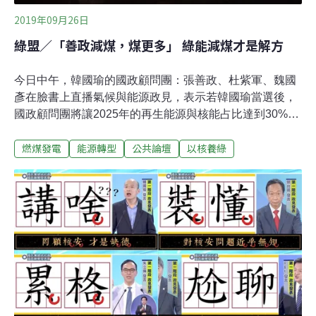
2019年09月26日
綠盟／「善政減煤，煤更多」 綠能減煤才是解方
今日中午，韓國瑜的國政顧問團：張善政、杜紫軍、魏國
彥在臉書上直播氣候與能源政見，表示若韓國瑜當選後，
國政顧問團將讓2025年的再生能源與核能占比達到30%，
更強調韓國瑜國政顧問團十分重視再生能源。我們不禁要
燃煤發電
能源轉型
公共論壇
以核養綠
問，這幾位「前最高行政長官」，在2016年以前極力打壓
再生能源、獨厚核能，是著名的「打壓綠能慣犯」，對台
灣的再生能源與減煤毫無積極作為，甚至在位時還規劃
2025要有更多燃煤發電，請問張前院長、杜前部長與與魏
前署長難道不用先坦承過去擁抱高碳燃煤的錯誤，一下野
轉身就開始宣稱自己要減煤？這樣人民要怎麼再相信你
們？2015年在位時的張善政：毫無減煤誠意，2025年燃煤
占比極高讓我們幫張前院長回憶一下：2015年，時任行政
院副院長的張善政、環保署署長的魏國彥、經濟部部長的
杜紫軍，所發布的能源開發政策評估說明書中規劃，就算