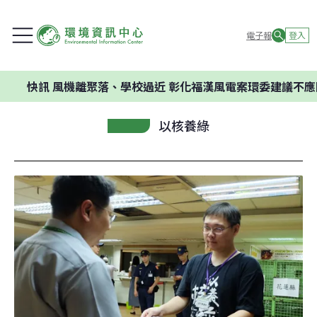
電子報
登入
訊
風機離聚落、學校過近 彰化福漢風電案環委建議不應開發
以核養綠