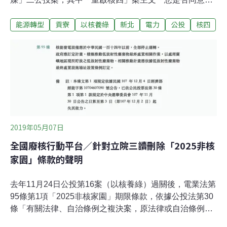
四啟封商轉發電？」於3月19日經委員會議審議，認定合
能源轉型
貢寮
以核養綠
新北
電力
公投
核四
於規定。對此，監察委員田秋堇、趙永清、楊芳玲質疑，
並申請自動調查。監察院新聞稿指出，根據民眾陳情，公
投案內容包括「啟封」與「商轉發電」二項政策事項，疑
違反《公民投票法》第9條第6項僅能一案一事項的規定，
且其理由書中多項理由並非事實，仍有諸多核四安全問題
應召開聽證會加以釐清。監委質疑中選會並未對此案召開
聽證會，即認定合於規定，是否有依法負起把關責任？且
事涉國家安全及人民生命財產安危，田秋堇等監委認有進
一步瞭解之必要，已申請自動調查。
2019年05月07日
全國廢核行動平台／針對立院三讀刪除「2025非核
家園」條款的聲明
去年11月24日公投第16案（以核養綠）過關後，電業法第
95條第1項「2025非核家園」期限條款，依據公投法第30
條「有關法律、自治條例之複決案，原法律或自治條例於
公告之日算至第三日起，失其效力。」因此，此條文已於