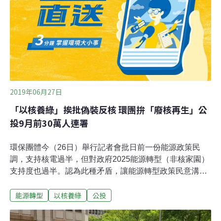
四，不但浪費人民血汗錢，而且可能發生核災，這將是民
主之殤。揭開核四重啟公投的六大謊言日前得到所謂「核
四重啟發電商轉」公投理由書，其中內容諸多不實，玆例
舉其中 的不實謊言。一、 台灣核電死傷並非單一個案。核
工工傷事故亦有許多，在1982年1月7日，核一廠技術人員
歐萬居在乾井內從三公尺高的工作台上下，送醫
2019年06月27日
「以核養綠」挨批偽裝反核 環團拚「廢核再生」公
投9月前30萬人連署
環保團體今（26日）舉行記者會批日前一份能源政策民
調，支持核電過半，但對政府2025能源轉型（非核家園）
支持度也過半。認為此種矛盾，讓能源轉型政策民意溝通
出現嚴重落差，更顯示去年底公投第16案「以核養綠」，
能源轉型
以核養綠
公投
並不能代表真正的民意，因此將提出「廢核、再生」公
投，要在9月底前募集30萬成案門檻。台灣環境保護聯盟
會長劉志堅強調，「反核」運動及公投的真義，包含反核