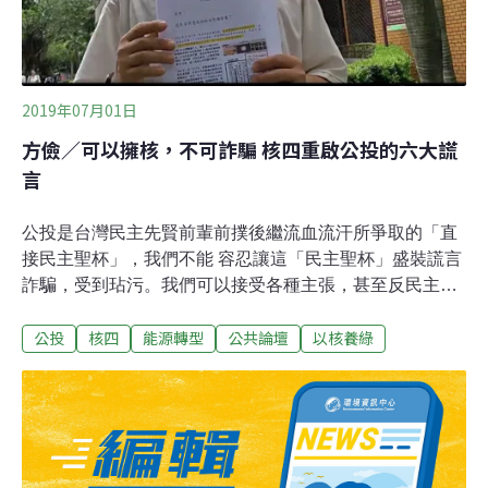
試運轉，因此被高達七成的民意反對，最後既不敢硬蓋下
去，也不敢有魄力地選擇停建，只好順應民意宣布封存停
工，迴避了該負的政治責任。如今時移勢易，國民黨
2019年07月01日
方儉／可以擁核，不可詐騙 核四重啟公投的六大謊
言
公投是台灣民主先賢前輩前撲後繼流血流汗所爭取的「直
接民主聖杯」，我們不能 容忍讓這「民主聖杯」盛裝謊言
詐騙，受到玷污。我們可以接受各種主張，甚至反民主的
公投，但是不能容許詐騙公投肆虐，公民有責任即時示
公投
核四
能源轉型
公共論壇
以核養綠
警，以免更多人受騙上當，重創台灣民主。如果一份偽造
公文書的公投理由書經過合法的公投程序，通過公投後，
對國家社會會造成多大的損害？我們可以說「國父精神不
死」，但如果說「國父不死，還有精神」，就是天大的謊
言。同樣的一個施工多年，無法完工的核電廠，卻偽造不
實的理由書，逕行公投，如果依公投結果，強行重啟核