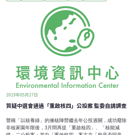
同，尤其今年的理由書出現多項去年所無、與事實不符的
内容，中選會竟然未經舉行聽證會釐清、求證，3月19日
開會審議即認定此公投案合於規定。核四商轉公投案理由
書 by on Scribd
2019年05月27日
質疑中選會通過「重啟核四」公投案 監委自請調查
聲稱「以核養綠」的擁核陣營繼去年公投過關，成功廢除
非核家園年限後，3月間再提「重啟核四」、「核能減
煤」二公投案；其中「重啟核四」案主文「您是否同意核