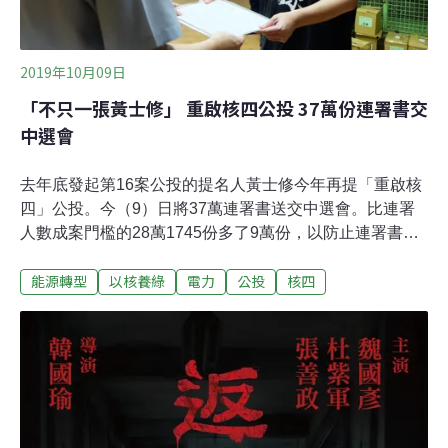
2019年10月09日
「不只一張黃士修」 重啟核四公投 37萬份連署書交
中選會
去年底發起第16案公投的提名人黃士修今年再提「重啟核
四」公投。今（9）日將37萬連署書送交中選會。比連署
人數成案門檻的28萬1745份多了9萬份，以防止連署書查
對後份數不足。黃士修怒批，去年提出以核養綠公投連署
能源轉型
以核養綠
電力
公投
核四
時，中選會舞弊，讓9492張被判為不合格。他這次刻意放
入「不只一張黃士修的連署書」，要看中選會怎麼處理。
中選會隨即回應，這是不實指控，且解釋重複連署不會全
部作廢，會算一張。「重啟核四」公投提案主文為：「您
是否同意核四啟封商轉發電？」。依據今年6月修正的
《公投法》，公投與總統大選脫勾。因此，若「重啟核
四」連署過關，要等2021年8月第四個週六才會進行公