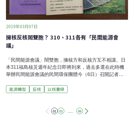
還包括前能源政務委員梁啟源、前經濟部長杜紫軍、前行
政院長毛治國、前環保署長魏國彥與前原能會主委蔡春
鴻，再加上高度參與馬政府執政時代的幾位
2019年03月07日
擁核反核鬧雙胞？ 310、311各有「民間能源會
議」
「民間能源會議」鬧雙胞，擁核方和反核方互不相讓。日
本311福島核災週年紀念日即將到來，過去多選在此時機
舉辦民間能源會議的民間環保團體今（6日）召開記者
會，指責擁核方混淆視聽，於3月10日也舉辦民間能源會
能源轉型
反核
以核養綠
議，是「山寨版」。台灣環境保護聯盟、綠色公民行動聯
盟等團體宣布，「福島核災八週年 2019民間能源會議」將
於3月11日於台大集思會館舉辦。而另一方面，馬英九基
金會與長風基金會將在3月10日於張榮發基金會召開
......
01
02
06
「2019民間能源會議」。台灣環境保護聯盟表示，過去民
間團體所舉辦的民間能源會議曾經在1998、2009、2015
舉辦，熟悉能源議題的社會各界眾所皆知，然而擁核方使