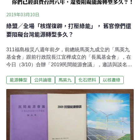
2019年03月10日
綠盟／全場「核煤復辟，打壓綠能」， 舊官僚們還
要阻礙台灣能源轉型多久？
311福島核災八週年前夕，前總統馬英九成立的「馬英九
基金會」跟前行政院長江宜樺成立的「長風基金會」，在
今日（3/10）合辦「2019民間能源會議」，邀請與談名單
一出，此會議在前幾天就已經被民間團體譏諷為「2019國
能源轉型
公共論壇
馬英九
化石燃料
以核養綠
民黨前官僚核能會議」，根本毫無民間代表性。會議主辦
單位雖然邀請了眾多與談代表，針對「化石能源」、「再
生能源」與「核能發電」談論自己的分析與見解，但聽完
整場會議的發言內容，很清楚本場會議一以貫之的是兩大
復辟：「國民黨前官僚復辟，以及核煤發電復辟」，綠色
公民行動聯盟也必須針對會議內容作出以下回應。國民黨
「前官僚們」，還要再耽誤台灣能源轉型多久？如果細看
本次會議的與談名單，即可知道這就是馬政府執政時代的
舊官僚大集合，除了前總統馬英九與前行政院長江宜樺，