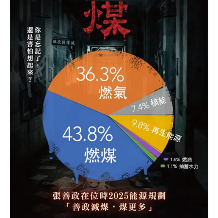
投。重複連署全作廢？ 中選會駁斥黃士修說法「重啟核
四」送件後，公投領銜人，同時也是國民黨總統參選人韓
國瑜國政顧問團成員的黃士修，與另一位顧問團成員清大
核子工程與科學研究所特聘教授李敏共同召開記者會。黃
士修怒批，去年的以核養綠連署書遭中選