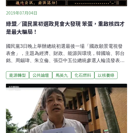
選擇低度電力需求成長，且在有核四運轉的情況下，燃煤
發電在2025年要高達43.
2019年07月04日
綠盟／國民黨初選政見會大發現 笨蛋，重啟核四才
是最大騙局！
國民黨3日晚上舉辦總統初選最後一場「國政願景電視發
表會」，主題為經濟、財政、能源與環境，韓國瑜、郭台
銘、周錫瑋、朱立倫、張亞中五位總統參選人輪流發表政
見，毫不意外的是，各參選人都是重經濟、輕環境，花了
能源轉型
公共論壇
馬英九
化石燃料
以核養綠
最多時間描述經濟大餅，卻沒有針對台灣嚴重的環境問題
提出對策，能源政策除了把核電重要性誇大之外，其餘只
是虛應故事，未見對國家能源結構的整體思考，而其他環
境問題如工業污染、農地工廠、過度開發、海岸破壞、國
土流失等等議題都未曾提及，在國民黨初選的三次政見發
表會上，環境政策幾乎空白。一堆對核四一知半解的國民
黨政客，大言不慚地說要重啟核四，繼續使用核能，卻忘
記了2014年馬政府下令核四廠封存停工三年，真正蓋不下
去的原因，是因為電廠的工程品質出了大問題，無法通過