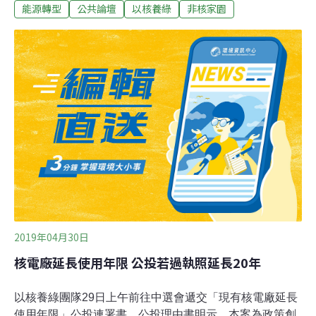
能源轉型
公共論壇
以核養綠
非核家園
12月2日失效。今日立法院三讀通過正式刪除此項已經失
效的條文，僅是法律程序過場而已。我們必須再次強調，
電業法第95條第1項「2025非核家園」期限條款廢除，並
不代表就必然讓核電重新回到能源選項，公投的法律效果
與社會認知該被尊重，但事實上，我們必須指出，這可能
是一個最難以被執行的一個能源選項。「2025非核家園」
表示的僅是核電廠到期關廠退役，核三廠的使用期限到期
就是2025年，這並非提前關閉核電，僅是核電到期退場的
正常期限，因此刪除電業法第95條第1項是取消核電退場
期限，但並不代表政府有積極推動核電的義務，尤其老舊
核電若要延長使用期限，另需要專業審查把關，包括核安
技術、地質安全上都
2019年04月30日
核電廠延長使用年限 公投若過執照延長20年
以核養綠團隊29日上午前往中選會遞交「現有核電廠延長
使用年限」公投連署書，公投理由書明示，本案為政策創