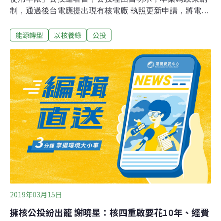
制，通過後台電應提出現有核電廠 執照更新申請，將電廠
執照延長20年，送原能會審查通過後執行。團隊強調，核
能源轉型
以核養綠
公投
電機組運轉超過40年者台灣並非特例。理由書中指出，台
灣核電廠延長運轉年限的法源為《核子反應器設施管制
法》及依該法發布的「核子反應器設施運轉執照申請審核
辦法」，其中規定核子返應器設施經營者應於執照有效期
間屆滿前5到15年提出換照申請，核一廠的換照申請已提
出，原能會也審查完畢，只差核定申請；核二廠的換照申
請報告已完成但尚未提出，核三廠的報告還在準備中。理
由書也提及，美國核電機組運轉執照年限為40年的法規，
是為防止電力市場被折舊完畢的低成本核電壟斷，並非安
考量，美國30年前即修法，延長年限為60年。此外，理由
書也說，能源局估算2025年需進口天然2354萬噸，當天然
氣發電比例達50％時，國際天
2019年03月15日
擁核公投紛出籠 謝曉星：核四重啟要花10年、經費