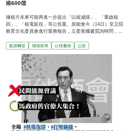
逾600億
擁核方未來可能再進一步提出「以核減煤」、「重啟核
四」、「核電延役」等公投案。原能會今（14日）至立院
教育文化委員會進行業務報告，立委黃國書質詢時問，擁
核團體所提核電廠延役20年公投，在法令上有哪些核電廠
能源轉型
環境政策
以核養綠
公投
符合。謝曉星答詢時表示，依照法令來說，延役要在運轉
執照到期前五年提出申請，只有核三廠有可能，不過其中
核三廠一號機必須在今年7月前提出，若是明年公投過
後，僅剩核三廠二號機符合延役規定。立委蘇巧慧則針對
「以核減煤」公投提問，她計算，目前台灣燃煤發電佔
38%，若要用核電超過燃煤，勢必要興建核五，但台灣有
哪裡適合興建核五？蘇也要求謝曉星說清楚重啟核四的時
間、經費。謝曉星答詢時坦言，現在連核廢料最終處置場
都找不到地方，何時能夠找出來也沒有答案，核五廠應該
不會有哪個地方願意接受。至於要重啟核四，依照經濟部
估算，經費最少還要6、700億元，時間至少還要十年以上
時間。