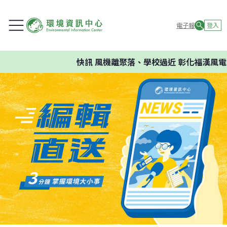
電子報
登入
快訊
風機離聚落、學校過近 彰化福漢風電