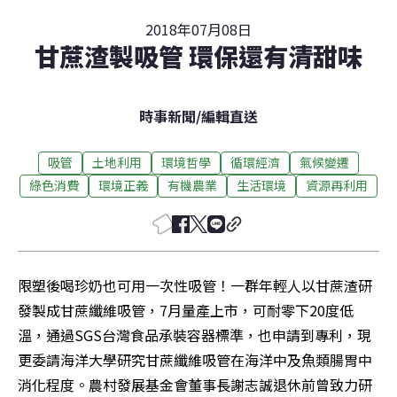
2018年07月08日
甘蔗渣製吸管 環保還有清甜味
時事新聞
/
編輯直送
吸管
土地利用
環境哲學
循環經濟
氣候變遷
綠色消費
環境正義
有機農業
生活環境
資源再利用
限塑後喝珍奶也可用一次性吸管！一群年輕人以甘蔗渣研
發製成甘蔗纖維吸管，7月量產上市，可耐零下20度低
溫，通過SGS台灣食品承裝容器標準，也申請到專利，現
更委請海洋大學研究甘蔗纖維吸管在海洋中及魚類腸胃中
消化程度。農村發展基金會董事長謝志誠退休前曾致力研