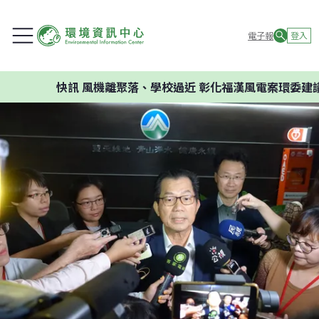
電子報
登入
快訊
風機離聚落、學校過近 彰化福漢風電案環委建議不應