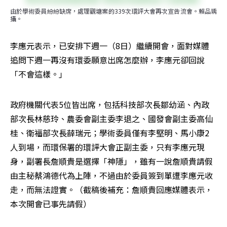
由於學術委員紛紛缺席，處理觀塘案的339次環評大會再次宣告流會。賴品瑀
攝。
李應元表示，已安排下週一（8日）繼續開會，面對媒體
追問下週一再沒有環委願意出席怎麼辦，李應元卻回說
「不會這樣。」
政府機關代表5位皆出席，包括科技部次長鄒幼涵、內政
部次長林慈玲、農委會副主委李退之、國發會副主委高仙
桂、衛福部次長薛瑞元；學術委員僅有李堅明、馬小康2
人到場，而環保署的環評大會正副主委，只有李應元現
身，副署長詹順貴是選擇「神隱」，雖有一說詹順貴請假
由主秘蔡鴻德代為上陣，不過由於委員簽到單遭李應元收
走，而無法證實。（截稿後補充：詹順貴回應媒體表示，
本次開會已事先請假）