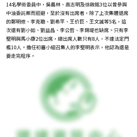
14名學術委員中，吳義林、高志明及徐啟銘3位以曾參與
中油委託案而迴避，至於沒有出席者，除了上次集體退席
的鄭明修、李克聰、劉希平、王价巨、王文誠等5名，這
次還有劉小如、劉益昌、李公哲、李錫堤也缺席。只有李
堅明與馬小康2位出席，總出席人數只有8人，不達法定門
檻10人。擔任初審小組召集人的李堅明表示，他認為還是
要走完程序。