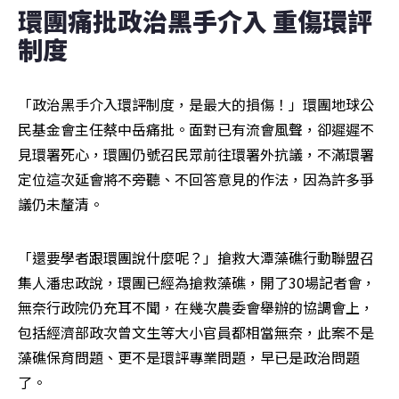
環團痛批政治黑手介入 重傷環評
制度
「政治黑手介入環評制度，是最大的損傷！」環團地球公
民基金會主任蔡中岳痛批。面對已有流會風聲，卻遲遲不
見環署死心，環團仍號召民眾前往環署外抗議，不滿環署
定位這次延會將不旁聽、不回答意見的作法，因為許多爭
議仍未釐清。
「還要學者跟環團說什麼呢？」搶救大潭藻礁行動聯盟召
集人潘忠政說，環團已經為搶救藻礁，開了30場記者會，
無奈行政院仍充耳不聞，在幾次農委會舉辦的協調會上，
包括經濟部政次曾文生等大小官員都相當無奈，此案不是
藻礁保育問題、更不是環評專業問題，早已是政治問題
了。