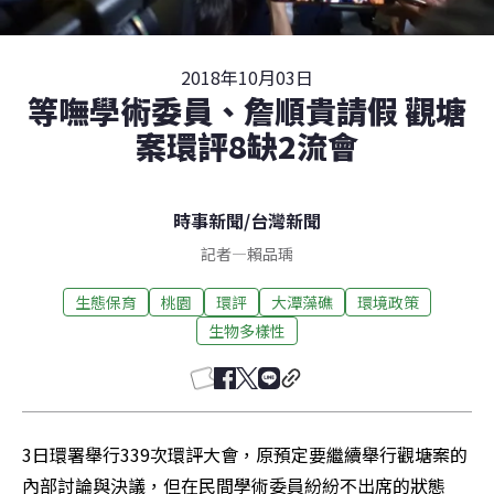
2018年10月03日
等嘸學術委員、詹順貴請假 觀塘
案環評8缺2流會
時事新聞
/
台灣新聞
記者
—
賴品瑀
生態保育
桃園
環評
大潭藻礁
環境政策
生物多樣性
3日環署舉行339次環評大會，原預定要繼續舉行觀塘案的
內部討論與決議，但在民間學術委員紛紛不出席的狀態