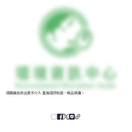
環團痛批政治黑手介入 重傷環評制度，賴品瑀攝。