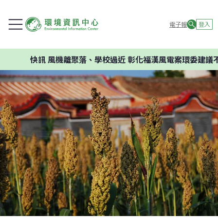
電子報
登入
快訊
風機離聚落、學校過近 彰化福漢風電案環委建議不應開