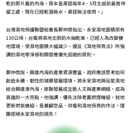
乾的那片舊的內海，原本是黑琵每年4、5月北返前最常停
留之處，現在已經乾涸無水，黑琵無法使用。」
台灣濕地保護聯盟秘書長鄭仲傑指出，永安濕地面積原有
130公頃，台電將濕地北側的水抽乾後，已經人為改變棲
地環境，使濕地面積大幅減少，違反《濕地保育法》所強
調的濕地零淨損和開發應優先迴避的原則。
鄭仲傑說，興達內海的產業資源豐富，政府應該思考如何
創造永續、韌性的城鄉發展環境，將永安濕地與茄萣濕地
結合興達港內海，串聯發展成生態人文與產業網絡，成為
高雄的一大亮點。他強調，優先汰除老舊燃煤機組，就地
更新燃氣機組，是兼顧空品、供電和濕地保育的作法。環
團拒絕永安濕地的損失！