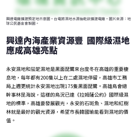
興達電廠擴建預定地示意圖。台電將濕地水源抽乾欲擴建電廠。圖片來源：地
球公民基金會製圖。
興達內海產業資源豐  國際級濕地
應成高雄亮點
永安濕地和茄萣濕地是黑面琵鷺來台度冬在高雄的重要棲
息地，每年都有200隻以上在二處濕地停留，高雄市工務
局上週更統計永安濕地出現175隻黑面琵鷺。高雄鳥會總
幹事林昆海說，這樣的鳥況已達《拉姆薩公約》國際級濕
地的標準，高雄要發展觀光，永安的石斑魚、濕地和紅樹
林就是最好的觀光資源，希望市長韓國瑜能看到濕地的價
值。