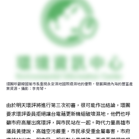
環團呼籲韓國瑜市長重視永安濕地國際級濕地的優勢，發展興達內海的豐富產
業資源。攝影：李育琴。
由於明天環評將進行第三次初審，很可能作出結論，環團
要求環評委員拒絕讓台電藉更新機組破壞濕地，他們也呼
籲市府高層出席環評，與市民站在一起。時代力量高雄市
議員黃捷說，高雄空污嚴重，市民承受重金屬毒害，市府