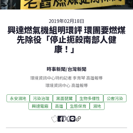
2019年02月18日
興達燃氣機組明環評 環團要燃煤
先除役「停止扼殺南部人健
康！」
時事新聞
/
台灣新聞
環境資訊中心特約記者 李育琴 高雄報導
環境資訊中心
高雄
報導
永安濕地
污染治理
黑面琵鷺
生物多樣性
公害污染
興達電廠
高雄
生態保育
濕地