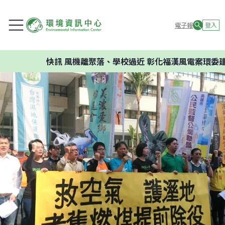
電子報
登入
快訊
風機離聚落、學校過近 彰化福漢風電案環委建議不應