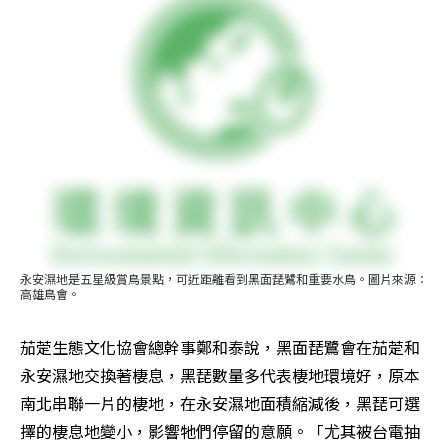
永安濕地是五星級賞鳥景點，可近距離看到黑面琵鷺和重要水鳥。圖片來源：
高雄鳥會。
茄萣生態文化協會總幹事鄭和泰說，黑面琵鷺會在茄萣和
永安濕地交換著棲息，黑琵數量多代表棲地環境好，原本
南北串聯一片的棲地，在永安濕地面積縮減後，黑琵可選
擇的棲息地變小，影響牠們停留的意願。「尤其被台電抽