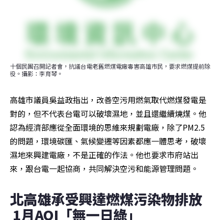
十個民團召開記者會，抗議台電老舊燃煤電廠毒害高雄市民，要求燃煤提前除
役。攝影：李育琴。
高雄市議員吳益政指出，改善空污用燃氣取代燃煤發電是
對的，但不代表台電可以破壞濕地，並且還繼續燒煤。他
認為經濟部應從全面環境的思維來規劃電廠，除了PM2.5
的問題，環境碳匯、氣候變遷等因素都應一體思考，破壞
濕地來興建電廠，不是正確的作法。他也要求市府站出
來，跟台電一起協商，共同解決空污和能源管理問題。
北高雄承受興達燃煤污染物排放 
 1月AQI「無一日綠」