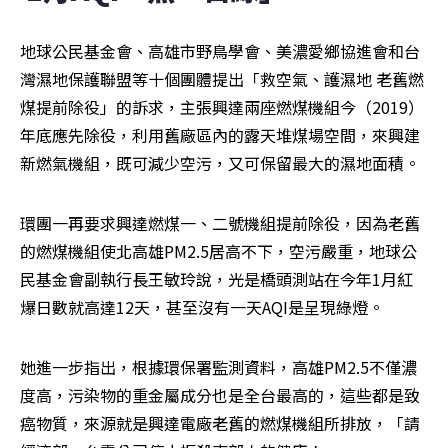
地球公民基金會、高雄市野鳥學會、美濃愛鄉協進會和台
灣濕地保護聯盟等十個團體提出「救空氣、護濕地 老舊燃
煤提前除役」的訴求，主張興達兩座燃煤機組今（2019）
年底應先除役，利用舊廠區內的露天堆煤場空間，來興建
新燃氣機組，既可減少空污，又可保留最大的濕地面積。
環團一再要求興達燃煤一、二號機組提前除役，因為老舊
的燃煤機組使北高雄PM2.5居高不下，空污嚴重，地球公
民基金會副執行長王敏玲說，光是橋頭測站在今年1月紅
爆日數就高達12天，甚至沒有一天AQI是呈現綠燈。
她進一步指出，根據環保署監測資料，高雄PM2.5不僅濃
度高，污染物的重金屬成分也是全台最高的，這些都是致
癌物質，來源就是興達電廠老舊的燃煤機組所排放，「請