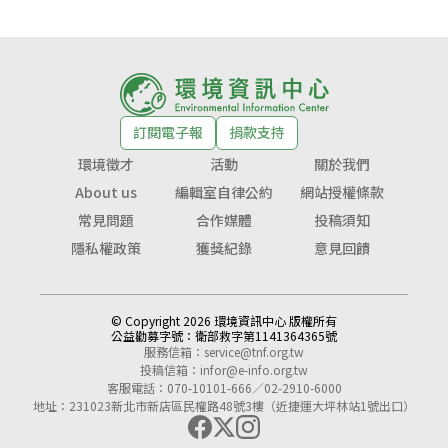
訂閱電子報
捐款支持
環境徵才
活動
關於我們
About us
編輯室自律公約
網站授權條款
常見問題
合作媒體
投稿須知
隱私權政策
獲獎紀錄
意見回饋
© Copyright 2026 環境資訊中心 版權所有
公益勸募字號：
衛部救字第1141364365號
服務信箱：
service@tnf.org.tw
投稿信箱：
infor@e-info.org.tw
客服電話：070-10101-666／02-2910-6000
地址：231023新北市新店區民權路48號3樓（近捷運大坪林站1號出口）