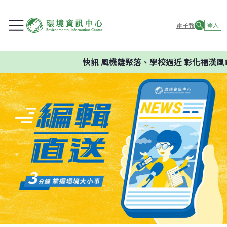
電子報
登入
快訊
風機離聚落、學校過近 彰化福漢風電