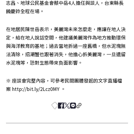
志昌、地球公民基金會蔡中岳4人擔任與談人，台東縣長
饒慶鈴全程在場。
在地居民陳世岳表示，美麗灣未來怎麼走，應讓在地人決
定，給在地人說話空間，他建議美麗灣作為地方推動環保
與海洋教育的基地；過去當地拆過一座舊橋，但水泥塊無
法清除，招潮蟹也跟著消失，他擔心拆美麗灣，一旦遺留
水泥塊等，恐對生態帶來負面影響。
※ 座談會完整內容，可參考民間團體發起的文字直播檔
案 http://bit.ly/2Lcz0MY 。