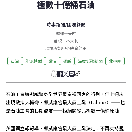
極數十億桶石油
時事新聞
/
國際新聞
編譯
—
姜唯
審校
—
林大利
環境資訊中心綜合外電
石油
能源轉型
鑽油
挪威
深度低碳新聞
北極圈
石油工業讓挪威躋身全世界最富裕國家的行列，但上週末
出現政策大轉彎，挪威議會最大黨工黨（Labour）——也
是石油工會的長期盟友——拒絕開發北極數十億桶原油。
英國獨立報報導，挪威議會最大黨工黨決定，不再支持羅