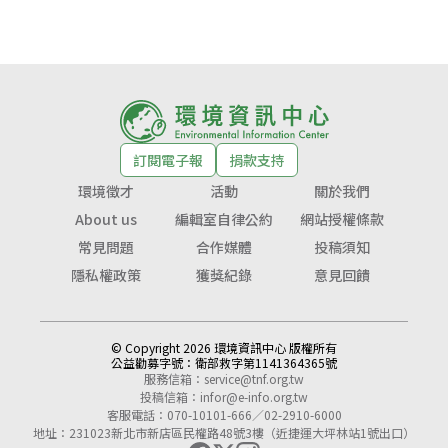
訂閱電子報
捐款支持
環境徵才
活動
關於我們
About us
編輯室自律公約
網站授權條款
常見問題
合作媒體
投稿須知
隱私權政策
獲獎紀錄
意見回饋
© Copyright 2026 環境資訊中心 版權所有
公益勸募字號：
衛部救字第1141364365號
服務信箱：
service@tnf.org.tw
投稿信箱：
infor@e-info.org.tw
客服電話：070-10101-666／02-2910-6000
地址：231023新北市新店區民權路48號3樓（近捷運大坪林站1號出口）