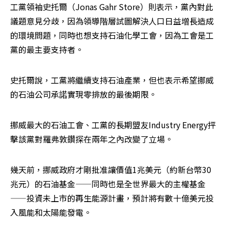
工黨領袖史托爾（Jonas Gahr Store）則表示，黨內對此
議題意見分歧，因為領導階層試圖解決人口日益增長造成
的環境問題，同時也想支持石油化學工會，因為工會是工
黨的最主要支持者。
史托爾說，工黨將繼續支持石油產業，但也表示希望挪威
的石油公司承諾實現零排放的最後期限。
挪威最大的石油工會、工黨的長期盟友Industry Energy抨
擊該黨對羅弗敦鑽探在兩年之內改變了立場。
幾天前，挪威政府才剛批准讓價值1兆美元（約新台幣30
兆元）的石油基金——同時也是全世界最大的主權基金
——投資未上市的再生能源計畫，預計將有數十億美元投
入風能和太陽能發電。