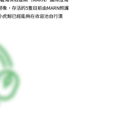
跡象，存活的5隻目前由MARN照護
隻小虎鯨已經能夠在收容池自行漂