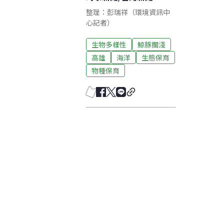
整理：彭瑞祥（環境資訊中
心記者）
生物多樣性
鯨豚擱淺
高雄
海洋
生態保育
物種保育