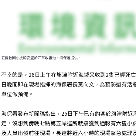
五隻救回小虎鯨安置於四草收容池。海保署提供。
不幸的是，26日上午在旗津附近海域又收到2隻已經死亡
日晚間即在現場指揮的海保署長黃向文，為預防還有活
單位做預備。
海保署發布新聞稿指出，25日下午已有釣客於旗津附近海
走，沒想到傍晚七點第五岸巡所就接獲到通報有六隻小虎
及人員出發前往現場，長達將近六小時的現場緊急處理