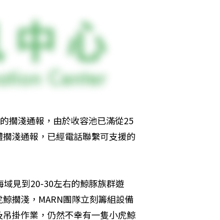
的擱淺通報，由於收容池已滿從25
體擱淺通報，已經電話聯繫可支援的
域見到20-30左右的鯨豚族群遊
鯨擱淺，MARN團隊立刻籌組設備
及吊掛作業，仍然不幸有一隻小虎鯨