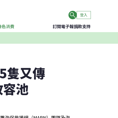
登入
綠色消費
訂閱電子報
捐款支持
5隻又傳
收容池
署海保救援網（MARN）團隊及海