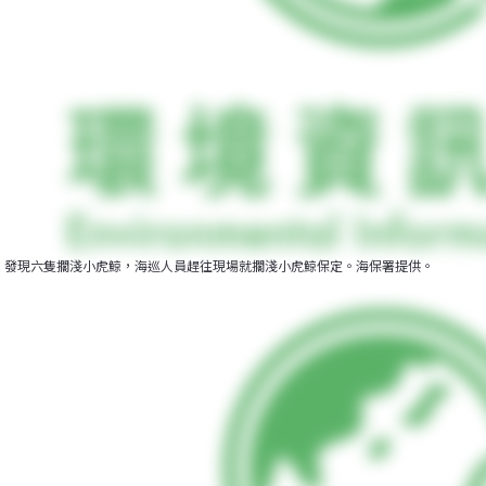
發現六隻擱淺小虎鯨，海巡人員趕往現場就擱淺小虎鯨保定。海保署提供。