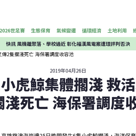
2026世足賽
生態保育
氣候變遷
循環經濟
土地利用
快訊
風機離聚落、學校過近 彰化福漢風電案遭環評判否決
2019年04月26日
隻小虎鯨集體擱淺 救活
擱淺死亡 海保署調度
高雄旗津海岸邊25日晚間發生6隻小虎鯨擱淺，海洋保育