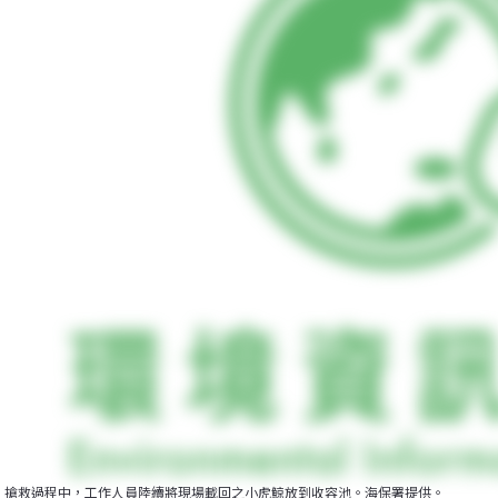
搶救過程中，工作人員陸續將現場載回之小虎鯨放到收容池。海保署提供。