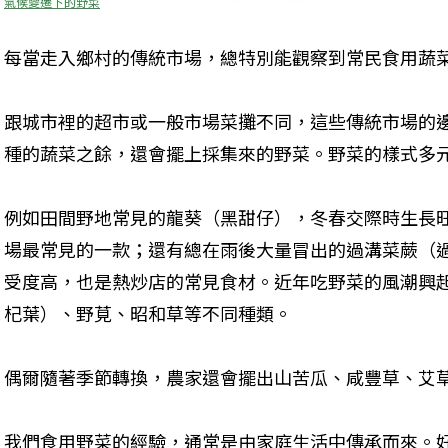
氣候變遷下的野菜
每當走入鄉村的傳統市場，總特別能觀察到常民食用蔬
跟城市裡的超市或一般市場菜攤不同，這些傳統市場的
種的蔬菜之餘，還會擺上採集來的野菜。野菜的樣式多
例如田間野地常見的龍葵（黑甜仔），冬春交際時生長
場最常見的一款；還有總在雨後大量冒出的過溝菜蕨（
受度高，也是熱炒店的常見食材。近年吃野菜的風潮興
杞葉）、野莧、昭和草等不同種類。
偶爾隨著季節轉換，農家還會擺出山苦瓜、咸豐草、艾
我們食用野菜的經驗，通常是由家庭生活中傳承而來。