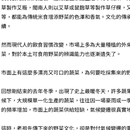
草製作艾粄，閩南人則以艾草或鼠麴草等製作草仔粿，
等，都能為傳統米食增添野菜的色澤和香氣。文化的傳
續。
然而現代人的飲食習慣改變，市場上多為大量種植的外
菜，對於本土可食用野菜的辨識能力也逐漸遺失了。
市面上有這麼多漂亮又可口的蔬菜，為何要吃採集來的
回想剛結束的去年冬季，出現了史上最暖冬天，許多蔬
候下，大規模單一化生產的蔬菜，往往因一場豪雨或一
的頻率增加，市面上的蔬菜供給短缺，氣候變遷很真實
這時，老祖先傳下來的野菜文化，卻是對付氣候變遷的