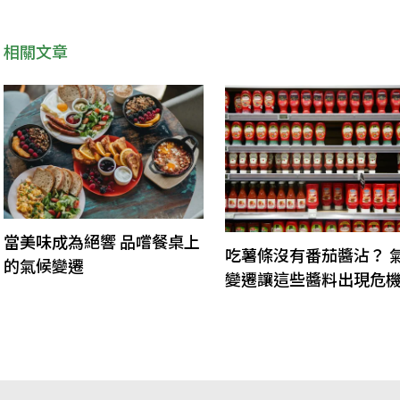
相關文章
當美味成為絕響 品嚐餐桌上
吃薯條沒有番茄醬沾？ 
的氣候變遷
變遷讓這些醬料出現危