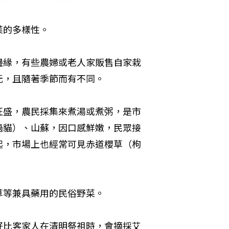
菜的多樣性。
邊緣，有些農婦或老人家販售自家栽
元，且隨著季節而有不同。
旺盛，農民採集來煮湯或煮粥，是市
過貓）、山蘇，因口感鮮嫩，民眾接
起，市場上也經常可見赤道櫻草（枸
草等兼具藥用的民俗野菜。
好比客家人在清明祭祖時，會摘採艾