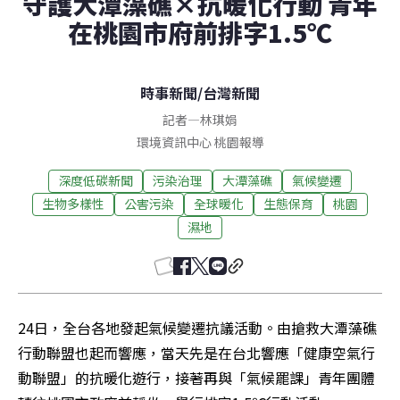
守護大潭藻礁×抗暖化行動 青年
在桃園市府前排字1.5℃
時事新聞
/
台灣新聞
記者
—
林琪娟
環境資訊中心
桃園
報導
深度低碳新聞
污染治理
大潭藻礁
氣候變遷
生物多樣性
公害污染
全球暖化
生態保育
桃園
濕地
24日，全台各地發起氣候變遷抗議活動。由搶救大潭藻礁
行動聯盟也起而響應，當天先是在台北響應「健康空氣行
動聯盟」的抗暖化遊行，接著再與「氣候罷課」青年團體