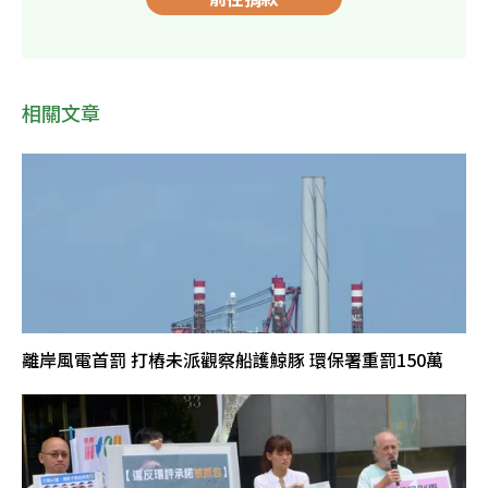
相關文章
離岸風電首罰 打樁未派觀察船護鯨豚 環保署重罰150萬