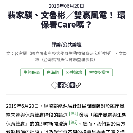
2019年06月28日
裴家騏、文魯彬／雙贏風電！ 環
保署Care嗎？
評論
/
公共論壇
文：裴家騏（國立屏東科技大學野生動物保育研究所教授）、文魯
彬（台灣媽祖魚保育聯盟理事長）
生態保育
白海豚
公共論壇
生物多樣性
2019年6月20日，經濟部能源局針對民間團體對於離岸風
[註1]
電未達與保育雙贏階段的論述
 發表「離岸風電與生態
[註2]
保育雙贏」的的即時新聞澄清 
。然而，我們對於官方
減輕措施的批評，以及對監督不周的擔憂是過慮了嗎？請