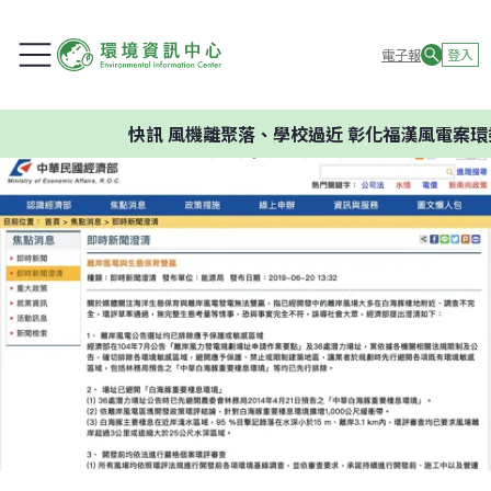
電子報
登入
快訊
風機離聚落、學校過近 彰化福漢風電案環委