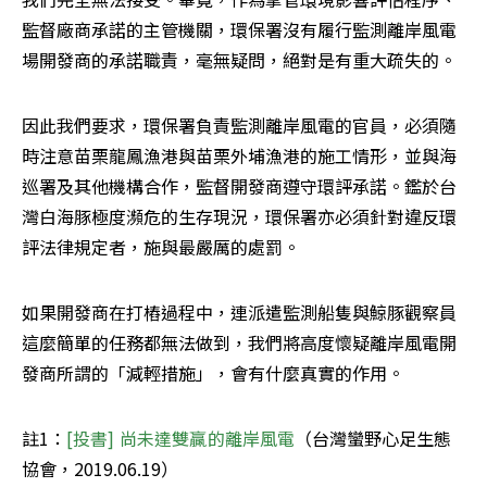
監督廠商承諾的主管機關，環保署沒有履行監測離岸風電
場開發商的承諾職責，毫無疑問，絕對是有重大疏失的。
因此我們要求，環保署負責監測離岸風電的官員，必須隨
時注意苗栗龍鳳漁港與苗栗外埔漁港的施工情形，並與海
巡署及其他機構合作，監督開發商遵守環評承諾。鑑於台
灣白海豚極度瀕危的生存現況，環保署亦必須針對違反環
評法律規定者，施與最嚴厲的處罰。
如果開發商在打樁過程中，連派遣監測船隻與鯨豚觀察員
這麼簡單的任務都無法做到，我們將高度懷疑離岸風電開
發商所謂的「減輕措施」，會有什麼真實的作用。
註1：
[投書] 尚未達雙贏的離岸風電
（台灣蠻野心足生態
協會，2019.06.19）
