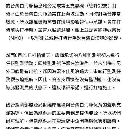
的台灣白海豚棲息地旁完成第五支風機（總計22支）打
樁。由於台灣白海豚通常在此海域活動，同時對噪音非常
敏感，所以該風機廠商曾在環境影響評估中承諾，會在打
樁前與打樁時，設置八艘監測船，船上並配置鯨豚觀察員
（MMO），以監測並減輕打樁行為對台灣白海豚的影響。
然而6月21日打樁當天，廠商承諾的八艘監測船卻未進行
任何監測活動：四艘監測船停留在漁港內，並未出海；另
外四艘雖有出航，卻因海況不佳風浪過大，未執行監測任
務便被迫返航。因此，第五支風機在沒有監測船，也沒有
鯨豚觀測員的狀態下，違反環評承諾，逕行打樁施工。
儘管經濟部能源局對離岸風場與台灣白海豚保育的聲明充
滿誤導，但因為能源局的主要業務是提供能源，所以我們
尚可理解。但當能源局在澄清稿中企圖為環保署辯護時，
我們完全無法接受。畢竟，作為掌管環境影響評估程序、