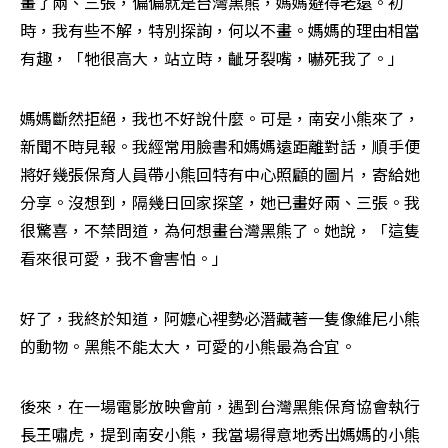
畫了兩、三張，偏偏就是台灣黑熊，媽媽避得老遠。初
時，我有些不解，特別探詢，何以不畫。媽媽的理由相當
有趣，「牠很高大，站立時，齜牙裂嘴，嚇死我了。」
媽媽斷然拒絕，我也不好說什麼。可是，南安小熊來了，
新聞不時見報。我經常用臉書和媽媽遠距離對話，順手便
將好幾張保育人員帶小熊回特有中心照顧的圖片，寄給她
分享。沒想到，隔幾日回家探望，她已畫好兩、三張。我
很驚喜，不禁問道，為何想畫台灣黑熊了。她說，「這隻
看來很可愛，我不會害怕。」
好了，我終於知道，阿嬤心裡勢必潛藏著一隻像維尼小熊
的動物。黑熊不能太大，可愛的小熊最為合宜。
後來，在一場電影放映會前，遇到台灣黑熊保育協會執行
長王嘯虎，提到南安小熊，我當場得意地秀出媽媽的小熊