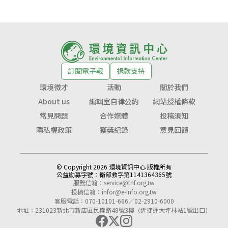
訂閱電子報
捐款支持
環境徵才
活動
關於我們
About us
編輯室自律公約
網站授權條款
常見問題
合作媒體
投稿須知
隱私權政策
獲獎紀錄
意見回饋
© Copyright 2026 環境資訊中心 版權所有
公益勸募字號：
衛部救字第1141364365號
服務信箱：
service@tnf.org.tw
投稿信箱：
infor@e-info.org.tw
客服電話：070-10101-666／02-2910-6000
地址：231023新北市新店區民權路48號3樓（近捷運大坪林站1號出口）