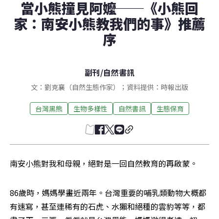
當小熊撞見阿嬤──《小熊回
家：南安小熊教我們的事》推薦
序
副刊
/
自然書訊
文：劉克襄（自然生態作家）；資料提供：時報出版
台灣黑熊
生物多樣性
自然書訊
生態保育
南安小熊對我和母親，絕對是一回自然教育的再啟蒙。
86歲時，媽媽學畫近兩年。台灣重要的哺乳類動物大概都
有速寫，甚至連稀有的石虎、水獺和絕種的雲豹等等，都