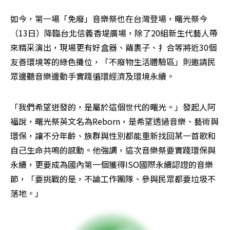
如今，第一場「免廢」音樂祭也在台灣登場，曙光祭今
（13日）降臨台北信義香堤廣場，除了20組新生代藝人帶
來精采演出，現場更有好盒器、繭裹子、扌合等將近30個
友善環境等的綠色攤位，「不廢物生活體驗區」則邀請民
眾邊聽音樂邊動手實踐循環經濟及環境永續。
「我們希望迸發的，是屬於這個世代的曙光。」發起人阿
福說，曙光祭英文名為Reborn，是希望透過音樂、藝術與
環保，讓不分年齡、族群與性別都能重新找回某一首歌和
自己生命共鳴的感動。他強調，這次音樂祭要實踐環保與
永續，更要成為國內第一個獲得ISO國際永續認證的音樂
節，「要挑戰的是，不論工作團隊、參與民眾都要垃圾不
落地。」