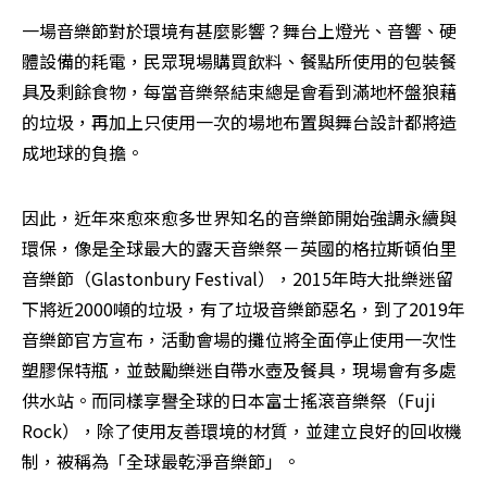
一場音樂節對於環境有甚麼影響？舞台上燈光、音響、硬
體設備的耗電，民眾現場購買飲料、餐點所使用的包裝餐
具及剩餘食物，每當音樂祭結束總是會看到滿地杯盤狼藉
的垃圾，再加上只使用一次的場地布置與舞台設計都將造
成地球的負擔。
因此，近年來愈來愈多世界知名的音樂節開始強調永續與
環保，像是全球最大的露天音樂祭－英國的格拉斯頓伯里
音樂節（Glastonbury Festival），2015年時大批樂迷留
下將近2000噸的垃圾，有了垃圾音樂節惡名，到了2019年
音樂節官方宣布，活動會場的攤位將全面停止使用一次性
塑膠保特瓶，並鼓勵樂迷自帶水壺及餐具，現場會有多處
供水站。而同樣享譽全球的日本富士搖滾音樂祭（Fuji 
Rock），除了使用友善環境的材質，並建立良好的回收機
制，被稱為「全球最乾淨音樂節」。