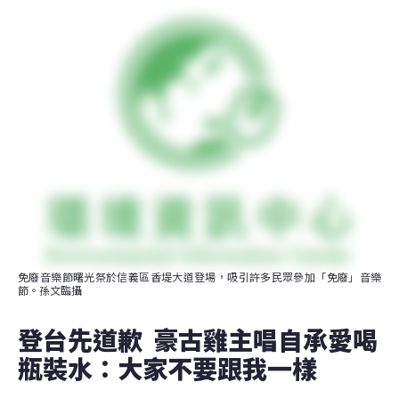
免廢音樂節曙光祭於信義區香堤大道登場，吸引許多民眾參加「免廢」音樂
節。孫文臨攝
登台先道歉  豪古雞主唱自承愛喝
瓶裝水：大家不要跟我一樣