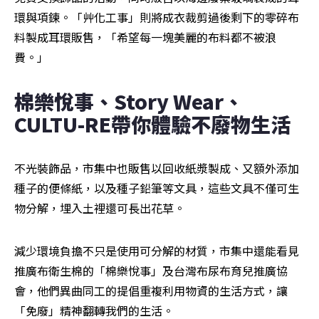
環與項鍊。「艸化工事」則將成衣裁剪過後剩下的零碎布
料製成耳環販售，「希望每一塊美麗的布料都不被浪
費。」
棉樂悅事、Story Wear、
CULTU-RE帶你體驗不廢物生活
不光裝飾品，市集中也販售以回收紙漿製成、又額外添加
種子的便條紙，以及種子鉛筆等文具，這些文具不僅可生
物分解，埋入土裡還可長出花草。
減少環境負擔不只是使用可分解的材質，市集中還能看見
推廣布衛生棉的「棉樂悅事」及台灣布尿布育兒推廣協
會，他們異曲同工的提倡重複利用物資的生活方式，讓
「免廢」精神翻轉我們的生活。