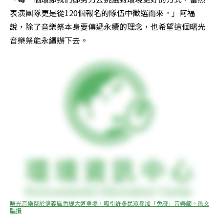
表演團隊更是從120個報名的隊伍中徵選而來。」阿福
說，除了音樂祭本身要傳遞永續的理念，也希望這個曙光
音樂祭能永續辦下去。
曙光音樂祭於信義區香堤大道登場，吸引許多民眾參加「免廢」音樂節。孫文
臨攝