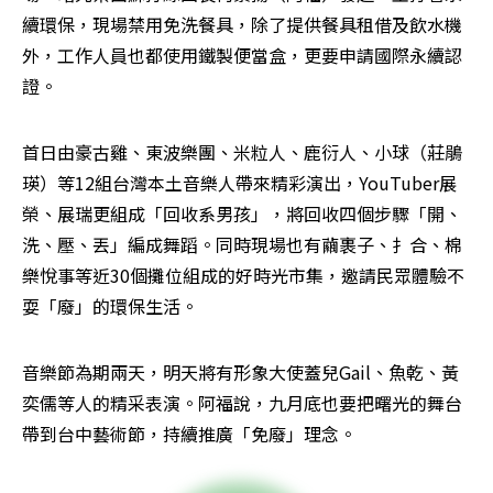
續環保，現場禁用免洗餐具，除了提供餐具租借及飲水機
外，工作人員也都使用鐵製便當盒，更要申請國際永續認
證。
首日由豪古雞、東波樂團、米粒人、鹿衍人、小球（莊鵑
瑛）等12組台灣本土音樂人帶來精彩演出，YouTuber展
榮、展瑞更組成「回收系男孩」，將回收四個步驟「開、
洗、壓、丟」編成舞蹈。同時現場也有繭裹子、扌合、棉
樂悅事等近30個攤位組成的好時光市集，邀請民眾體驗不
耍「廢」的環保生活。
音樂節為期兩天，明天將有形象大使蓋兒Gail、魚乾、黃
奕儒等人的精采表演。阿福說，九月底也要把曙光的舞台
帶到台中藝術節，持續推廣「免廢」理念。