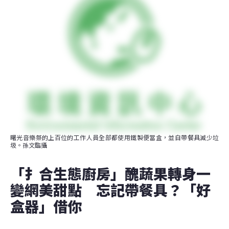
曙光音樂祭的上百位的工作人員全部都使用鐵製便當盒，並自帶餐具減少垃
圾。孫文臨攝
「扌合生態廚房」醜蔬果轉身一
變網美甜點　忘記帶餐具？「好
盒器」借你　　