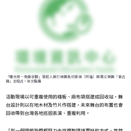
「曙光祭－免廢收聽」發起人蘇打綠團長何景揚（阿福）與獨立樂團「豪古
雞」主唱古。孫文臨攝
活動現場以可重複使用的棧板、麻布袋搭建成回收站，舞
台設計則以在地木材及竹片作搭建，未來舞台的布置也會
回收帶到台灣各地巡迴表演、重複利用。
「每一個環節我們都努力去挑選對環境更好的方式，當然