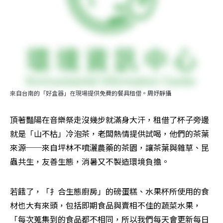
來自台南的「好盒器」在現場提供免費的餐具租借。周妤靜攝
頂著豔陽在音樂祭走沒幾步就滿身大汗，租借了杯子旁邊
就是「山不枯」冷泡茶，老闆熱情提供試喝，他們的茶葉
來源──來自坪林不噴灑農藥的茶園，讓茶葉與雜草、昆
蟲共生，友善生態，消暑又不製造環境負擔。
若餓了，「扌合生態廚房」的磅蛋糕、水果杯所使用的食
材也大有來頭，包括即期食品與賣相不佳的蔬菜水果，
「每次蒐集到的食品都不相同，所以我們每天會更新每日