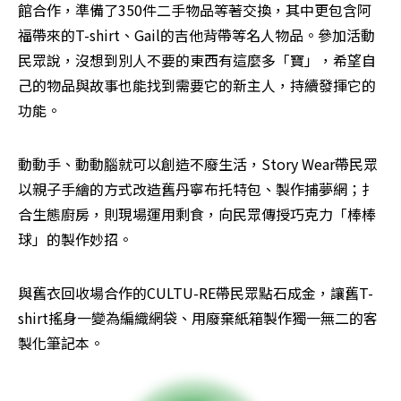
館合作，準備了350件二手物品等著交換，其中更包含阿
福帶來的T-shirt、Gail的吉他背帶等名人物品。參加活動
民眾說，沒想到別人不要的東西有這麼多「寶」，希望自
己的物品與故事也能找到需要它的新主人，持續發揮它的
功能。
動動手、動動腦就可以創造不廢生活，Story Wear帶民眾
以親子手繪的方式改造舊丹寧布托特包、製作捕夢網；扌
合生態廚房，則現場運用剩食，向民眾傳授巧克力「棒棒
球」的製作妙招。
與舊衣回收場合作的CULTU-RE帶民眾點石成金，讓舊T-
shirt搖身一變為編織網袋、用廢棄紙箱製作獨一無二的客
製化筆記本。