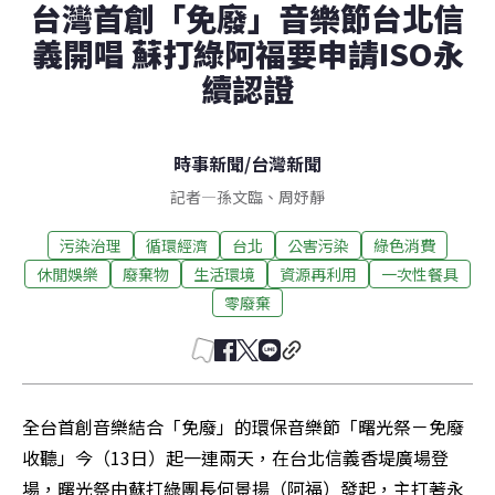
台灣首創「免廢」音樂節台北信
義開唱 蘇打綠阿福要申請ISO永
續認證
時事新聞
/
台灣新聞
記者
—
孫文臨
、
周妤靜
污染治理
循環經濟
台北
公害污染
綠色消費
休閒娛樂
廢棄物
生活環境
資源再利用
一次性餐具
零廢棄
全台首創音樂結合「免廢」的環保音樂節「曙光祭－免廢
收聽」今（13日）起一連兩天，在台北信義香堤廣場登
場，曙光祭由蘇打綠團長何景揚（阿福）發起，主打著永