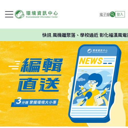
電子報
登入
快訊
風機離聚落、學校過近 彰化福漢風電