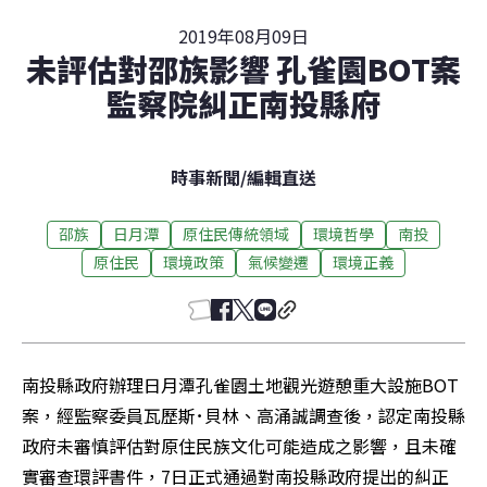
2019年08月09日
未評估對邵族影響 孔雀園BOT案
監察院糾正南投縣府
時事新聞
/
編輯直送
邵族
日月潭
原住民傳統領域
環境哲學
南投
原住民
環境政策
氣候變遷
環境正義
南投縣政府辦理日月潭孔雀園土地觀光遊憩重大設施BOT
案，經監察委員瓦歷斯･貝林、高涌誠調查後，認定南投縣
政府未審慎評估對原住民族文化可能造成之影響，且未確
實審查環評書件，7日正式通過對南投縣政府提出的糾正