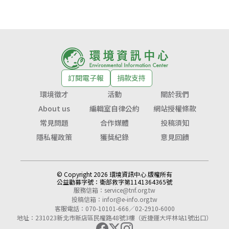
訂閱電子報
捐款支持
環境徵才
活動
關於我們
About us
編輯室自律公約
網站授權條款
常見問題
合作媒體
投稿須知
隱私權政策
獲獎紀錄
意見回饋
© Copyright 2026 環境資訊中心 版權所有
公益勸募字號：
衛部救字第1141364365號
服務信箱：
service@tnf.org.tw
投稿信箱：
infor@e-info.org.tw
客服電話：070-10101-666／02-2910-6000
地址：231023新北市新店區民權路48號3樓（近捷運大坪林站1號出口）