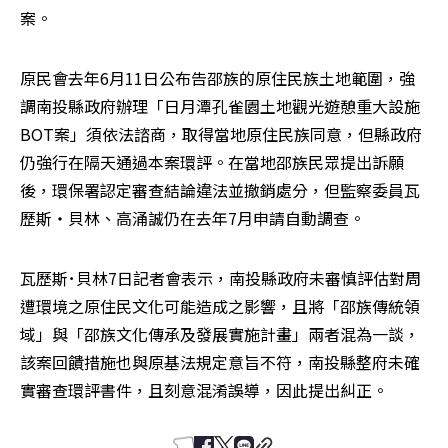
案。
原民會去年6月11日公布告邵族的原住民族土地範圍，強
調南投縣政府辦理「日月潭孔雀園土地觀光遊憩重大設施
BOT案」須依法諮商，取得當地原住民族同意，但縣政府
仍強行在隔天通過本案環評。在當地邵族民眾提出訴願
後，環保署認定審查結論違法並撤銷處分，但監察委員瓦
歷斯‧貝林、高涌誠仍在去年7月申請自動調查。
瓦歷斯･貝林7日記者會表示，南投縣政府未審慎評估對周
遭環境之原住民文化可能造成之影響，且將「邵族傳統領
域」與「邵族文化傳承及發展實施計畫」兩者混為一談，
該案回饋措施也與原基法規定意旨不符，南投縣整府未確
實審查環評書件，且刻意混淆誤導，因此提出糾正。