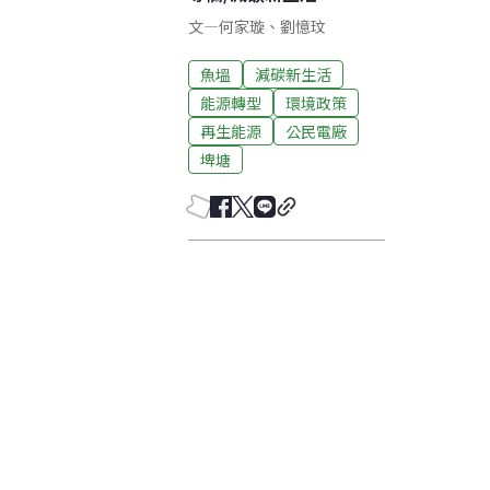
文
—
何家璇
、
劉憶玟
魚塭
減碳新生活
能源轉型
環境政策
再生能源
公民電廠
埤塘