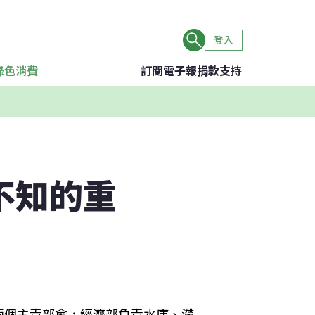
登入
綠色消費
訂閱電子報
捐款支持
不知的重
兩個主責部會，經濟部負責水庫、滯