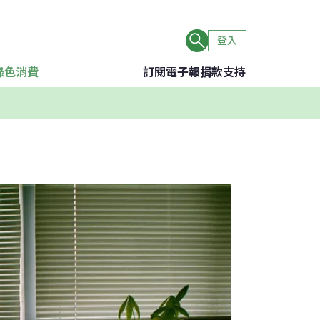
登入
綠色消費
訂閱電子報
捐款支持