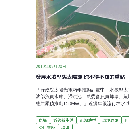
2019年09月20日
發展水域型態太陽能 你不得不知的重點
「行政院太陽光電兩年推動計畫中，水域型太
濟部負責水庫、滯洪池，農委會負責埤塘、魚塭，
總共累積推動150MW。」近幾年很流行在水
何與當地漁業及生態共存，一直是政府頭疼的
再生能源公司處長溫景發，代表SEMI國際半
魚塭
減碳新生活
能源轉型
環境政策
再
策倡議委員會」與大家分享發展水域型太陽能
公民電廠
埤塘