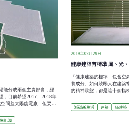
2019年08月29日
健康建築有標準 風、光
「健康建築的標準，包含空
養成分、如何鼓勵人在建築
陽能分成兩個主責部會，經
的精神狀態，都是這十個指
目前希望2017、2018年
管理和能源息息相關，更直
域空間蓋太陽能電廠，但要如
International WELL Build
減碳新生活
建築
綠建築
問題。本集節目專訪到聯合
Building Standar
導體協會的「太陽光電公共政
為準則，從人的健康系統需
生能源
從法規、到對水域的影響和
戰役在台灣」邀請易境永續