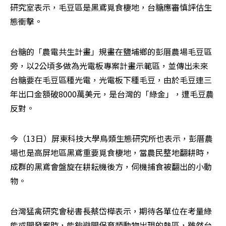
研究室表示，毛豆區是黑鳶覓食棲地，台糖應審慎評估生
態衝擊。
台糖的「農電共生計畫」規畫在鹽埔鄉的彭厝農場毛豆區
旁，以2公頃多做為光電板專案計畫示範區，並傳出未來
台糖要在毛豆區種光電，光電板下種毛豆，由於毛豆連三
年出口金額破8000萬美元，是台灣的「綠金」，遭毛豆農
反對。
今（13日）屏東科技大學鳥類生態研究所也表示，彭厝農
場也是高屏地區黑鳶重要覓食棲地，當農民整地翻耕時，
成群的黑鳶會盤旋在耕耘機後方，伺機捕食被翻出的小動
物。
台灣猛禽研究會秘書長蔡岱樺表示，期待各單位在考量綠
能或開發案時，能夠避開保育類動物出現的熱區，雖然台