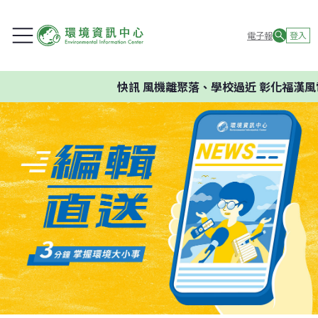
電子報
登入
快訊
風機離聚落、學校過近 彰化福漢風