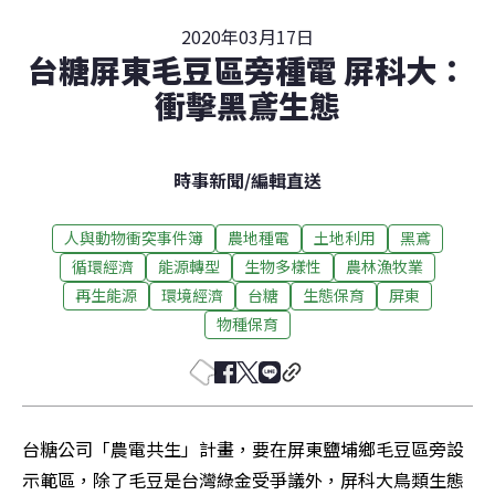
2020年03月17日
台糖屏東毛豆區旁種電 屏科大：
衝擊黑鳶生態
時事新聞
/
編輯直送
人與動物衝突事件簿
農地種電
土地利用
黑鳶
循環經濟
能源轉型
生物多樣性
農林漁牧業
再生能源
環境經濟
台糖
生態保育
屏東
物種保育
台糖公司「農電共生」計畫，要在屏東鹽埔鄉毛豆區旁設
示範區，除了毛豆是台灣綠金受爭議外，屏科大鳥類生態