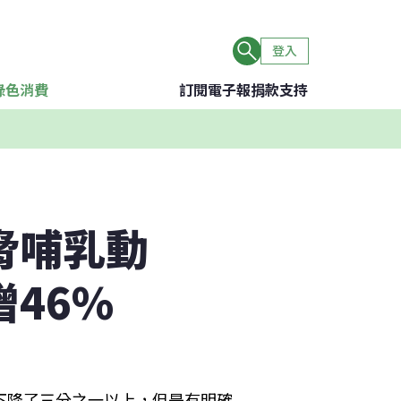
登入
綠色消費
訂閱電子報
捐款支持
脅哺乳動
增46%
下降了三分之一以上，但是有明確