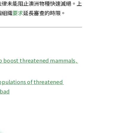
法律未能阻止澳洲物種快速滅絕。上
個組織
要求
延長審查的時限。
lp boost threatened mammals, 
opulations of threatened 
 bad