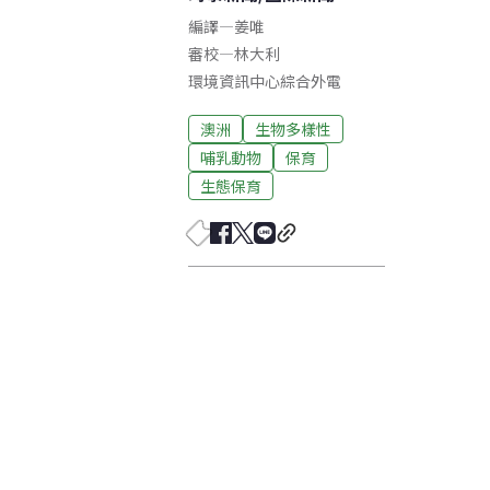
編譯
—
姜唯
審校
—
林大利
環境資訊中心綜合外電
澳洲
生物多樣性
哺乳動物
保育
生態保育