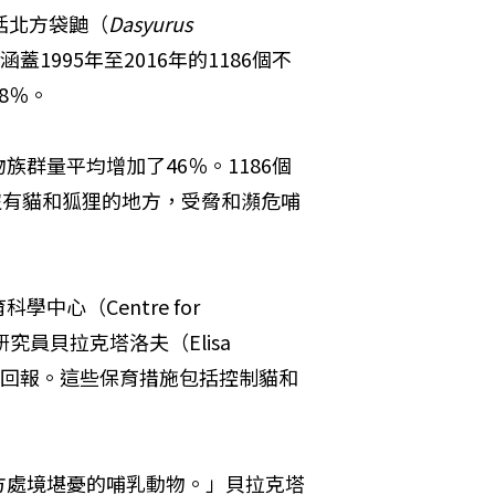
括北方袋鼬（
Dasyurus 
涵蓋1995年至2016年的1186個不
8％。
群量平均增加了46％。1186個
沒有貓和狐狸的地方，受脅和瀕危哺
（Centre for 
）博士後研究員貝拉克塔洛夫（Elisa 
確有所回報。這些保育措施包括控制貓和
方處境堪憂的哺乳動物。」貝拉克塔