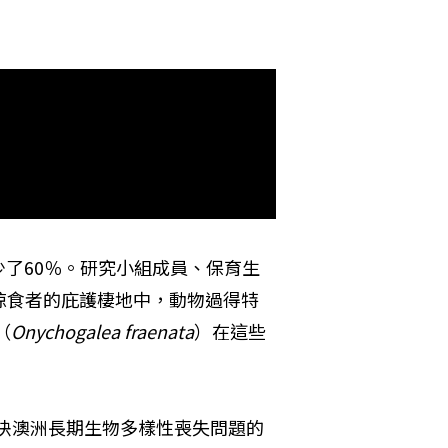
了60％。研究小組成員、保育生
沒有掠食者的庇護棲地中，動物過得特
（
Onychogalea fraenata
）在這些
解決澳洲長期生物多樣性喪失問題的