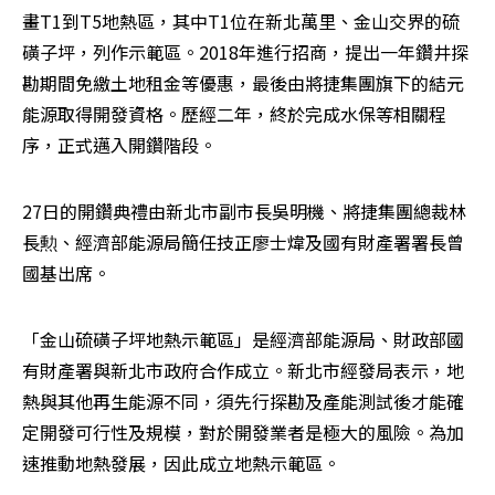
畫T1到T5地熱區，其中T1位在新北萬里、金山交界的硫
磺子坪，列作示範區。2018年進行招商，提出一年鑽井探
勘期間免繳土地租金等優惠，最後由將捷集團旗下的結元
能源取得開發資格。歷經二年，終於完成水保等相關程
序，正式邁入開鑽階段。
27日的開鑽典禮由新北市副市長吳明機、將捷集團總裁林
長勲、經濟部能源局簡任技正廖士煒及國有財產署署長曾
國基出席。
「金山硫磺子坪地熱示範區」是經濟部能源局、財政部國
有財產署與新北市政府合作成立。新北市經發局表示，地
熱與其他再生能源不同，須先行探勘及產能測試後才能確
定開發可行性及規模，對於開發業者是極大的風險。為加
速推動地熱發展，因此成立地熱示範區。