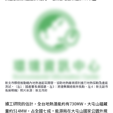
新北市積極推動轄內地熱潛能區開發，協助地熱廠商順利進行地熱探勘及產能
測試。（左1：國產署長曾國基、左3：將捷集團總裁林長勳、左4：新北副市
長吳明機）照片來源：新北市府
據工研院的估計，全台地熱潛能約有730MW，大屯山蘊藏
量約514MW，占全國七成。能源局在大屯山國家公園外規