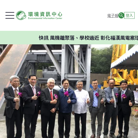
電子報
登入
快訊
風機離聚落、學校過近 彰化福漢風電案環委