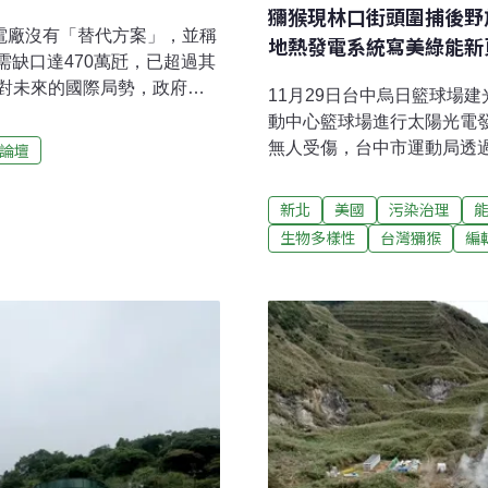
獼猴現林口街頭圍捕後野放
電廠沒有「替代方案」，並稱
地熱發電系統寫美綠能新
供需缺口達470萬瓩，已超過其
對未來的國際局勢，政府不
11月29日台中烏日籃球場
建朝向兼具節能、儲能、再
動中心籃球場進行太陽光電
區。一、新舊機組相隔多年
無人受傷，台中市運動局透
論壇
024）年12月除役；採「先
倒塌事件，範圍約1座全場
7至2028年商轉；2號機
廠商設立封鎖線，並做好安
新北
美國
污染治理
組相隔多年，必有替代方案。
並要求審慎處理後續積極改
生物多樣性
台灣獼猴
編
除役電力的兩倍多協和3、4
惹議 核安會：台缺檢測碳1
00MW=1GW），因空污管制
會預算，國民黨立委鄭麗文
2023年該二機組使用率分
值，反觀台灣一週才提供1次
129。核安會表示，台灣離
擬方式預報，但也坦言國內
備檢測能力。（公視新聞網