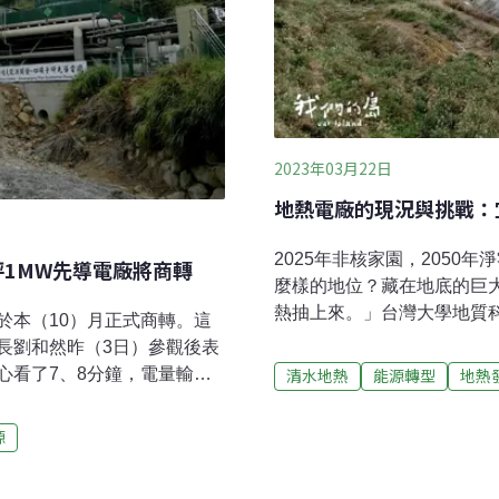
2023年03月22日
地熱電廠的現況與挑戰：
2025年非核家園，205
坪1MW先導電廠將商轉
麼樣的地位？藏在地底的巨
熱抽上來。」台灣大學地質
於本（10）月正式商轉。這
變為電力呢？2050年淨零
長劉和然昨（3日）參觀後表
占有什麼樣的地位？從前為
心看了7、8分鐘，電量輸出
清水地熱
能源轉型
地熱
2023年4月先導電廠試車
年底還有硫磺子坪4MW設備
著硫磺氣味，擁有特殊的山
山具地熱潛能卻有酸蝕風險
源
灣唯一的活火山。根據工研
邀宜北北基桃縣市局處參訪
200~290℃之間，溫度
。四磺子坪是結元能源完成