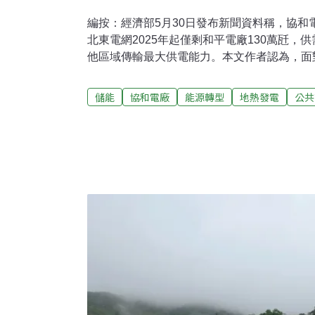
編按：經濟部5月30日發布新聞資料稱，協和
北東電網2025年起僅剩和平電廠130萬瓩，
他區域傳輸最大供電能力。本文作者認為，面
應再用傳統的能源開發思維，建議協和電廠改
生能源（地熱）等「三能」的能源轉型示範園
儲能
協和電廠
能源轉型
地熱發電
公共
必有替代方案協和3、4號燃油機組即將於今（2
拆後建、分期改建」，協和燃氣1號機，預計202
2030年商轉；四接2032年底完工，新舊機
二、北部今年中下旬新增電力，約為協和年底
號燃油機組，裝置容量合計僅100萬瓩（=1,0
及燃料成本，長期低度使用，依台電電業年報，
別僅28.69%及26.52%。今（202