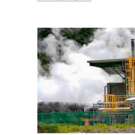
駐廠商施工需求等，預估變更後剩餘土石方由原
加至121.5萬立方公尺。（中央社報導）經部
發縮短3至5年經濟部地質調查及礦業管理中心
探勘成果，並透過公開資料協助業者掌握地熱
能調查、鑽探與勘查等前期作業時間縮短約3
期的不確定性與風險。（中央社報導）