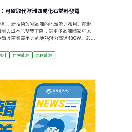
庫：可望取代歐洲四成化石燃料發電
專利，新技術改寫歐洲的地熱潛力布局。能源
發限制與成本已雙雙下降，讓更多歐洲國家可以
盟具商業競爭力的地熱潛力高達43GW。若全
與燃氣發電，成為歐洲發展重工業與資料中心
限制大鬆綁傳統型的地熱發電通常侷限於火山或
燃料
再生能源
氣候能源
具有充足的熱源、大量的流體、高滲透性的岩
會開發。因開發限制多，成本高，早期歐洲僅
地區才有地熱電廠。但是，新一代的地熱技術
層結構缺乏滲透性的地區，可評估運用增強型
hermal System, EGS）。先鑽井至地下高溫處
提升井與井之間的熱交換效率。增強型地熱系
工裂隙控制不易及誘發地震風險等問