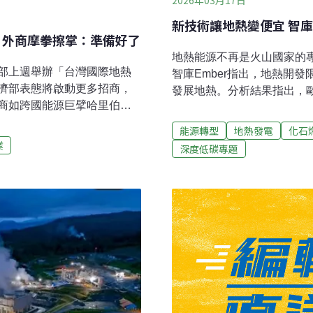
2026年03月17日
新技術讓地熱變便宜 智
S 外商摩拳擦掌：準備好了
地熱能源不再是火山國家的
部上週舉辦「台灣國際地熱
智庫Ember指出，地熱開
濟部表態將啟動更多招商，
發展地熱。分析結果指出，歐
商如跨國能源巨擘哈里伯頓
數開發，可取代四成的燃煤
，表態願意協助台灣升級次世代技
的助力。新技術助陣 開發
能源轉型
地熱發電
化石
現在是最好的投資時機經濟部
板塊交界地區，需同時符合
業
深度低碳專題
國內外地熱專家與業者討論次
層結構等三大條件，才有機
隨著AI供應鏈電力需求增
冰島、義大利的托斯塔尼等
演重要角色，經濟部將致力
正在改變這一點。現在，岩
提供更多法規與獎勵補助。
地熱系統（Enhanced Geot
標2050年要6GW，近年不
後，以水力壓裂創造裂縫，
確保地方政府獎勵、簡化申
統早期有鑽探成本高昂、人
土地公告招標地熱電廠。台灣