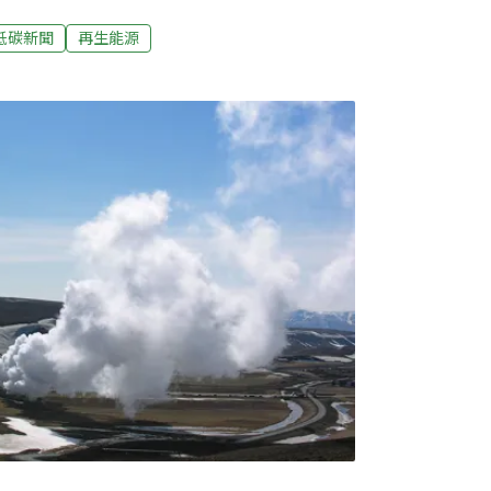
電的國際倡議）需求。龔明鑫今天還說，為求務實，
2GW改為200MW。足足縮水六倍，台灣地熱資源
低碳新聞
再生能源
潑冷水」。再生能源占比2030年難達30% 龔
台灣的再生能源發電占比目標為今（2026）
達30%，但今年2月最新資料顯示，再生能源僅占
已坦言，立院修訂環評法規後，光電推動更困
延。立法院經濟委員會今（16）日邀請經濟
，針對再生能源及電網韌性發展進行報告、並
言，「2030年目標