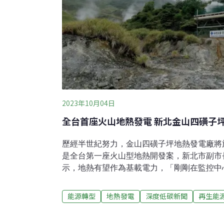
2023年10月04日
全台首座火山地熱發電 新北金山四磺子
歷經半世紀努力，金山四磺子坪地熱發電廠將
是全台第一座火山型地熱開發案，新北市副市
示，地熱有望作為基載電力，「剛剛在監控中
都非常穩定。」期待未來朝更大發電量開發，
開工，將成為地熱能源開發重要里程碑。大屯
能源轉型
地熱發電
深度低碳新聞
再生能
半世紀後終克服困境昨日，新北副市長劉和然
四磺子坪地熱廠，宣示共同推動再生能源決心