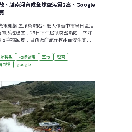
、越南河內成全球空污第2高、Google
頁
建光電棚架 屋頂突塌陷幸無人傷台中市烏日區活
發電系統建置，29日下午屋頂突然塌陷，幸好
過文字稿回覆，目前廠商施作模組而發生支架
籃球場，事發時現場無施工無人受傷。已經要求
全圍阻措施，同時要求進場清理，會究責廠商
能源轉型
地熱發電
空污
越南
善。（中央社報導）日核廢水台灣監測頻率低
輯直送
google
4技術29日上午立法院教育文化委員會審查核安
質疑，日本政府每10分鐘就公布海水監測數
模擬數據，另外也質疑核安會未檢測碳14與碘
日本2000公里，根據各國慣例海水監測皆以模
尚無檢測碳14的能力，盼獲得經費支持，以完
、中央社報導）