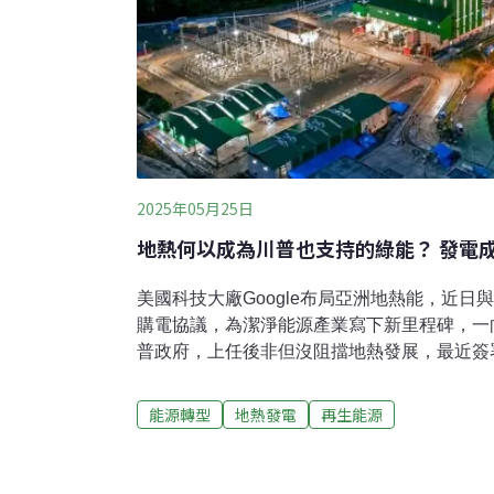
2025年05月25日
地熱何以成為川普也支持的綠能？ 發電
美國科技大廠Google布局亞洲地熱能，近
購電協議，為潔淨能源產業寫下新里程碑，一
普政府，上任後非但沒阻擋地熱發展，最近簽
畫審查時間，讓市場再度燃起希望。地熱發電
昂的開發成本，但隨著技術發展、公私部門的
能源轉型
地熱發電
再生能源
折，《RECCESSARY》從成本及技術兩大
能發展趨勢。地熱發電討論度升溫，Google、川
中宣布，與台灣倍速羅得公司（Baseload Pow