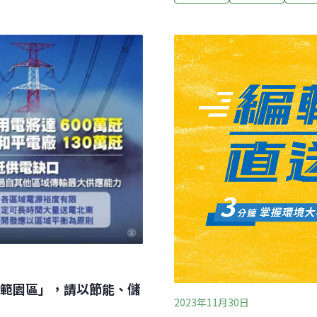
召開連署，籲環境部不應同
029年以前為電網增加
態。（中央社報導）
e在台灣的資料中心及營運需
了台灣，Google早就在澳
範園區」，請以節能、儲
2023年11月30日