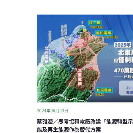
購電協議，為亞太地區開創首例，初期計劃在2
10MW（千瓩）的低碳電力，以滿足Googl
求，目標是讓台灣商轉的地熱裝置容量倍增。除
洲進行地熱研究計畫，並與美國地熱能新創
2024年06月03日
蔡雅瀅／思考協和電廠改建「能源轉型示
能及再生能源作為替代方案