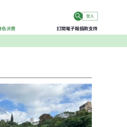
登入
綠色消費
訂閱電子報
捐款支持