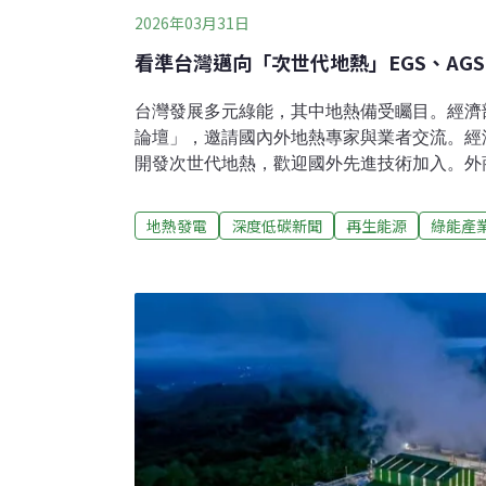
2026年03月31日
看準台灣邁向「次世代地熱」EGS、AG
台灣發展多元綠能，其中地熱備受矚目。經濟
論壇」，邀請國內外地熱專家與業者交流。經
開發次世代地熱，歡迎國外先進技術加入。外
（Halliburton）也回應「我們準備好了」
熱技術。台東、宜蘭等地熱新案齊發 中油：
地熱發電
深度低碳新聞
再生能源
綠能產
於26日舉辦第四屆台灣國際地熱論壇，邀請
世代地熱發展。經濟部次長賴建信致詞強調，
加，台灣需要更多綠色電力供給，其中地熱扮
開發具有在地化與穩定供應優勢的地熱能源，
能源署油氣發展組科長陳芊妤表示，台灣地熱目
僅修法、調整了躉購費率吸引次世代地熱，也
請程序等。預計今年4月還要針對台東的公有
中油地