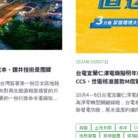
2024年10月07日
成本、鑽井技術是關鍵
台電宜蘭仁澤電廠擬明年
CCS、世衛核准首款M痘
日與台灣簽署第一份亞太區地熱
向對再生能源相當感冒的川
10月4～6日台電宜蘭仁澤電
署的一份行政命令還縮短計
為淨零轉型關鍵綠能，台電
發展至今，最大門檻仍是高
除發電功能，尾水溫度約攝
合作，成本曲線已經出現轉
地溫泉合作，終極目標打造
方向，帶領讀者快速掌握地熱
麥寮海淡廠再申請展延啟用
英國
土地利用
海洋
C
普推波助瀾Google在4月
2021年啟用，近日又以哈戰
地熱發電
氣候變遷
碳捕
er Taiwan）簽署首張地熱能