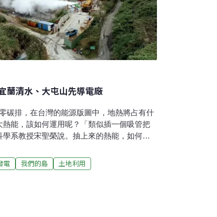
宜蘭清水、大屯山先導電廠
0年淨零碳排，在台灣的能源版圖中，地熱將占有什
大熱能，該如何運用呢？「類似插一個吸管把
科學系教授宋聖榮說。抽上來的熱能，如何轉
碳排，綠電需求正夯，台灣的再生能源中，地熱
何發展緩慢？未來如何加速？大屯山電廠：
發電
我們的島
土地利用
 深淺層地熱盼彌補核一核二裊裊白煙，空氣瀰漫
形與植被，位在台北市近郊的大屯山系，是台
院的資料，大屯山地熱儲集層的溫度在
很高，但是伴隨酸蝕問題，如果要開發，必須使用