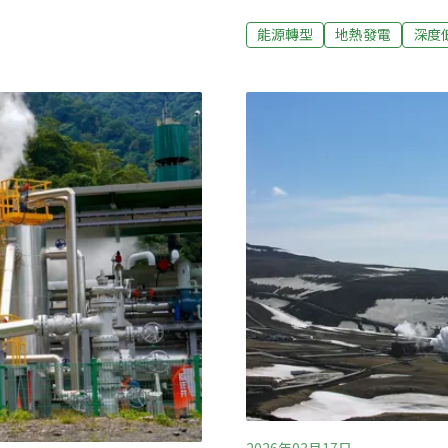
RE100（使用100%綠
本的59.5萬立方公尺，增
2030年地熱發電目標由1.
推地熱探勘成果共享 助前期開
能源轉型
地熱發電
深度
發展協會批評，等同對產業「
6日表示，近年完成多項地熱
明鑫：努力滿足裝置容量目標
潛能區，可望助力業者在潛
年11月達20%、2030年
至5年，大幅降低地熱開發初
15%。經濟部長龔明鑫年初
難，今年目標恐怕須再往後
部、台電、國發會、農業部
備質詢。國民黨立委呂玉玲直