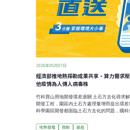
2026年05月07日
經濟部推地熱探勘成果共享、算力需求壓
他疫情為人傳人病毒株
竹科寶山用地開發環差過關 土石方去化尋求
開發工程，園區內土石方處理量增而提出環差
科學園區開發都面臨土石方去化的問題，國科
解方。開發單位竹科管理局表示，本計畫位於新
公頃，由於納入再生水廠興建工程、再生水配
地熱發電
微軟
鼠疫