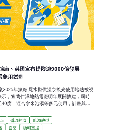
擴廠、英國宣布提撥逾9000億發展
緊急用試劑
廠2025年擴廠 尾水擬供溫泉觀光使用地熱被視
表示，宜蘭仁澤地熱電廠明年展開擴建，屆時
氏40度，適合拿來泡湯等多元使用，計畫與當
與在地共榮的觀光電廠。（中央社報導）台塑
 環團連署反對台塑企業興建麥寮海淡廠，原訂
CS
循環經濟
能源轉型
爭等因素申請第3次展延至2026年，環團近日
捉
宜蘭
編輯直送