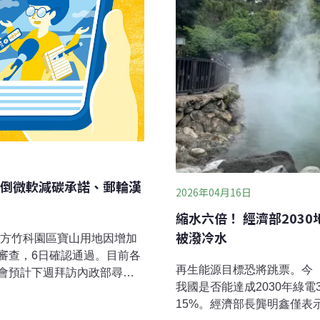
倒微軟減碳承諾、郵輪漢
2026年04月16日
縮水六倍！ 經濟部2030
被潑冷水
解方竹科園區寶山用地因增加
審查，6日確認通過。目前各
再生能源目標恐將跳票。今
會預計下週拜訪內政部尋求
我國是否能達成2030年綠
竹縣，開發面積總計91.02
15%。經濟部長龔明鑫僅表
水池上部規劃調整、以及進