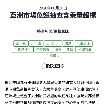
2020年06月10日
亞洲市場魚翅抽查含汞量超標
時事新聞
/
編輯直送
汞中毒
水污染
土地利用
海洋
污染治理
生物多樣性
公害污染
糧食
魚翅
永續發展
生態保育
最近美國佛羅里達國際大學與香港的研究人員對中國和香
港市場魚翅抽查發現，含汞量很高，對人體健康很危險。
這項調查檢查了九個最受歡迎的魚翅品種，發現大部分樣
品中汞的含量都遠超過香港食品安全中心制定的合法標