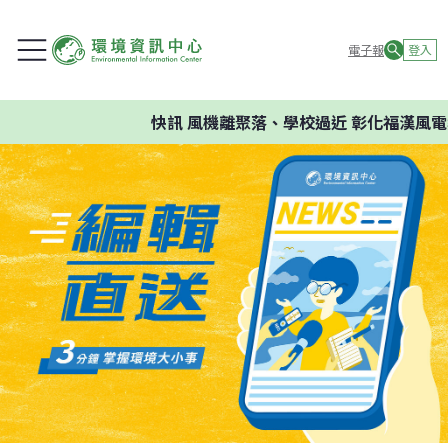
電子報
登入
快訊
風機離聚落、學校過近 彰化福漢風電