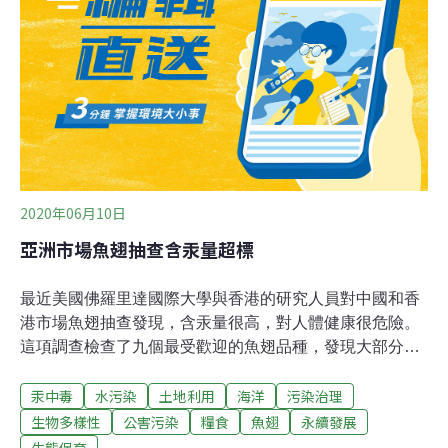
續情形，卻在野放後的一個半月，發現該隻幼鳥的活動範
圍越來越小。救傷人員前往查看，發現幼鳥身體孱弱，治
療後仍不幸過世，檢驗時發現體內血汞值再度上升，顯示
其棲息環境恐怕存在汞污染。本次的「猛禽中毒」特展，
就從這隻黃魚鴞幼鳥開始。農地毒鳥存在至今猛禽中毒來
源主要有三——農藥、殺鼠藥、重金屬。1970-1980年
代，為了增加作物收成，降低鳥禽對農業造成
2020年06月10日
亞洲市場魚翅抽查含汞量超標
最近美國佛羅里達國際大學與香港的研究人員對中國和香
港市場魚翅抽查發現，含汞量很高，對人體健康很危險。
這項調查檢查了九個最受歡迎的魚翅品種，發現大部分樣
品中汞的含量都遠超過香港食品安全中心制定的合法標
汞中毒
水污染
土地利用
海洋
污染治理
準。主要研究者巴西亞（Laura Garcia Barcia）說：「結
果令人震驚。汞的平均含量超過香港制定的安全標準的6
生物多樣性
公害污染
糧食
魚翅
永續發展
～10倍。」科學家對汞的危害還未全面了解，目前所知，
生態保育