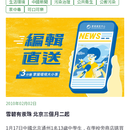
生活環境
中國新聞
污染治理
公共衛生
公害污染
晨(化名)仍在307醫院接受治療。應警方和王晨家屬要求，
醫院急診科出具了一份醫學診斷證明。昨日上午，通州警
汞中毒
可口可樂
方提取了該診斷證明複印件。診斷證明顯示為「主因：自
飲含水銀的飲料後7個小時餘，於2010年1月17日19∶32入
院」。診斷意見為「急性汞中毒」。昨日，北京可口可樂
公司公共事務部主任陳翊表示，該公司將以「人道主義」
的名義為王晨墊付2萬元治療費用，目前正在申請階段。
據其稱，對於第一例汞中毒事件(2009年11月7日，北京一
市民在某餐廳就餐時，飲用一瓶裝雪碧後，被確診為汞中
毒)，他們正在配合刑警調查。至于王晨中毒事件，警方尚
未與該公司接觸。日前，針對兩起與雪碧有關的汞中毒事
件，北京可口可
2010年02月02日
雪碧有汞珠 北京三個月二起
1月17日中國北京通州1名13歲中學生，在學校旁商店購買