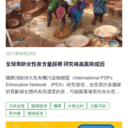
Convention）執行秘書Katharina Kummer Peiry說，在
《汞水俣公約》生效前已經有《巴賽爾公約》及《鹿特丹
公約》（Rotterdam
2017年09月25日
全球育齡女性汞含量超標 研究揭高風險成因
國際消除持久性有機污染物聯盟（International POPs
Elimination Network，IPEN）研究發現，全世界許多國家
的育齡婦女體內有高濃度的汞，可能嚴重傷害尚未出世的
孩子。研究以18至44歲女性為研究對象，檢驗超過1000位
污染治理
循環經濟
礦業
水俁公約
公害污染
婦女的頭髮，發現多數IPEN進行研究的地區，包含在遠離
工業污染的太平洋島嶼在內，幾乎所有婦女都超過安全標
汞中毒
環境經濟
準。小規模淘金、魚類為主食 島國婦女體內汞超標這份截
至目前規模最大的研究涵蓋全球25個最高風險國家，包括