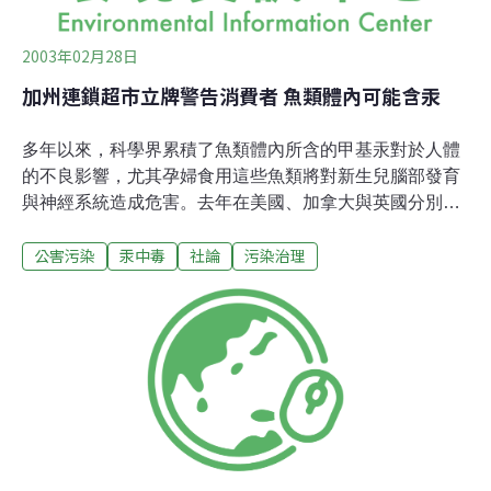
2003年02月28日
加州連鎖超市立牌警告消費者 魚類體內可能含汞
多年以來，科學界累積了魚類體內所含的甲基汞對於人體
的不良影響，尤其孕婦食用這些魚類將對新生兒腦部發育
與神經系統造成危害。去年在美國、加拿大與英國分別由
衛生部會做出的報告都確定許多魚類的體內含有較高的甲
公害污染
汞中毒
社論
污染治理
基汞，並且告知民眾這項訊息。上個月加州總檢察官Bill
Lockyer提出公訴，因為環保團體亮出五大超市所販售的魚
類體內汞含量偏高的數據，因此檢察官援引1986年一道加
州法令，要求若消費者有暴露於致癌物質或有機毒素的可
能性時，業者必須提供清楚且合理的警告。環保團體的訴
求是要明確告知並提醒民眾，食用某些魚類存有汞中毒的
危險，希望能降低民眾對這些魚類的食用量。 目前五家超
市鮮魚櫃上的牌子寫的是：「警告！孕婦、哺育中婦女、
可能懷孕之婦女與幼小兒童不宜食用下列魚類：箭魚、鯊