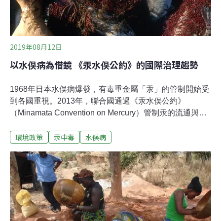
2019年08月12日
以水俣病為借鏡 《汞水俣公約》的國際治理趨勢
1968年日本水俣病爆發，有毒重金屬「汞」的管制開始受
到各國重視。2013年，聯合國通過《汞水俣公約》
（Minamata Convention on Mercury）管制汞的流通與應
用。台灣雖非《汞水俣公約》締約國，仍因應國際公約核
環境政策
汞中毒
水俁病
定「執行聯合國汞水俣公約推動計畫」。今年6月環保署
更配合《汞水俣公約》，預告燈管、電池、血壓計等含汞
產品的禁限用管制期程，強化汞管理措施。為進一步與國
際接軌，環保署日前舉辦「2019國際化學品與汞管理研討
會」，邀集美國、歐盟、芬蘭、瑞典、印尼、越南與日本
等國的專家學者，來台分享各國管制化學品的經驗以及執
行《汞水俣公約》的對策。相對具體的國際公約 《汞水俣
公約》連技術準則都有前聯合國《巴賽爾公約》（Basel