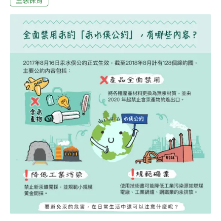
長期接觸汞可傷害中樞神經，造成認知障礙。海洋學家查
普曼（Demian Chapman）說，含汞量超標不僅危害健
康，還是違法的行為。香港食品摻假法規定，任何售賣危
險成分超標的食品將面臨罰款和被起訴。