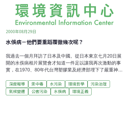
魚、大王鯖魚、魨魚。對於其他魚類的攝取也應有限制，
包括新鮮或冷藏鮪魚。」這段文字乃是經過檢察官與衛生
局等單位協商，但仍未做最後確定
2000年08月29日
水俁病－他們要重蹈覆徹幾次呢？
我過去一個月拜訪了日本及中國。從日本東京七月20日展
開的水俁病相片展覽會才知道一件足以讓我再次激動的事
實，在1970、80年代台灣塑膠業及經濟部埋下了嚴重神經
性疾病的種子，在日本經過長期確認致命的因素是汞中
深度報導
汞中毒
水污染
環境哲學
污染治理
毒。這裡是艾琳達為台灣環保報導。七月八日六位來自台
灣的環保人士前往日本參加為期數天的反核亞洲論壇。之
氣候變遷
公害污染
水俁病
環境正義
後，我問何處可找到在1960年代爆發，因汞中毒而聲名大
噪的水俁病相關資料。我們知道自去年台灣的塑膠業工廠
就埋藏了13萬噸含汞廢棄物，現在有可能滲入地下水。而
我得知第二個汞中毒地區，就在我們的核能廠不遠處至日
本北海岸。我說服台灣環保聯盟的潘漢疆先生隨我一起前