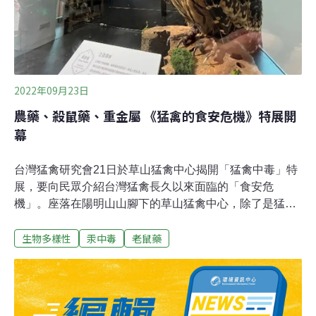
2022年09月23日
農藥、殺鼠藥、重金屬 《猛禽的食安危機》特展開
幕
台灣猛禽研究會21日於草山猛禽中心揭開「猛禽中毒」特
展，要向民眾介紹台灣猛禽長久以來面臨的「食安危
機」。座落在陽明山山腳下的草山猛禽中心，除了是猛禽
研究與環境教育推廣基地之外，2017年增設救傷站，專治
生物多樣性
汞中毒
老鼠藥
受傷的猛禽。就在去年，一隻虛弱的黃魚鴞幼鳥被送進救
傷站。獸醫師檢查後發現幼鳥未有明顯外傷，不過體內血
汞值卻為一般人體容許值的30倍。在數個月的照料之下，
黃魚鴞幼鳥逐漸康復、精神良好，體內的血汞值也下降，
判定可以野放。救傷人員為幼鳥戴上衛星發報器以追蹤後