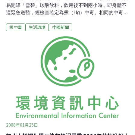
易開罐「雪碧」碳酸飲料，飲用後不到兩小時，即身體不
適緊急送醫，經檢查確定為汞（Hg）中毒。相同的中毒情
況，早先於2009年11月另有一例。北京警方目前已介入調
汞中毒
生活環境
中國新聞
查。中毒的中學生王晨表示，開罐大喝兩口後，第2口的
感覺像果凍。後來，將剩下的飲料倒進玻璃杯，發現「黃
豆粒大小的銀球」。王晨送醫檢查後，發現血中汞濃度極
高，經半個月的排毒治療，目前血汞濃度，仍高於正常
值。去年11月7日的雪碧汞毒事件，受害者則是在用餐
時，喝了餐廳提供的罐裝雪碧，察覺口感有異後，亦吐出
大量汞珠，送醫後確診為汞中毒。昨日，大陸可口可樂公
司公共關係事務部，發表兩點聲明：可口可樂生產各環
節，絕無摻入汞元素的可能；其次，公司已基本斷定，事
故為出廠後的人為惡意添加。但聲明未進一步提及產品回
收，或確保類似事件不再發生的處置。大陸北京發生兩宗
疑似雪碧汽水含有水銀的中毒個案，台灣可口
2008年01月25日