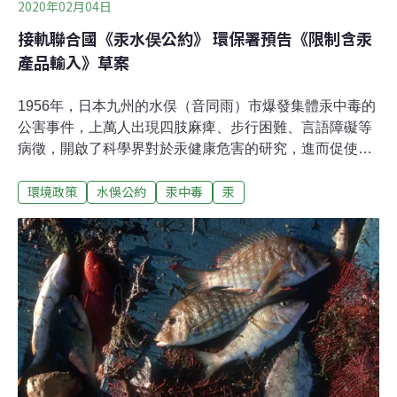
2020年02月04日
接軌聯合國《汞水俣公約》 環保署預告《限制含汞
產品輸入》草案
1956年，日本九州的水俣（音同雨）市爆發集體汞中毒的
公害事件，上萬人出現四肢麻痺、步行困難、言語障礙等
病徵，開啟了科學界對於汞健康危害的研究，進而促使聯
合國於2013年締結《汞水俣公約》，並於2017年8月16日
環境政策
水俁公約
汞中毒
汞
生效，公約中要求締約國於2020年開始禁止開關及繼電
器、水銀燈等含汞產品的生產、出口或進口。台灣雖非聯
合國成員，仍需接軌「逐步限汞、最終禁汞」的國際趨
勢，環保署配合《汞水俣公約》，修正《列管毒性化學物
質及其運作管理事項》於2021年1月1日起禁止將汞用於製
造開關及繼電器、普通照明用高壓汞燈、溫度計等非電子
量測儀器。並在昨（3日）預告《限制含汞產品輸入》，
於2021年1月1日起禁止進口上述三類含汞產品。2021起
禁止進口水銀量測儀器、高壓水銀燈、含汞開關 最高罰
6000元