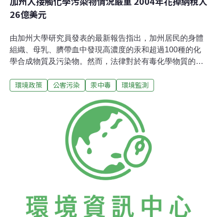
加州人接觸化學污染物情況嚴重 2004年花掉納稅人
26億美元
由加州大學研究員發表的最新報告指出，加州居民的身體
組織、母乳、臍帶血中發現高濃度的汞和超過100種的化
學合成物質及污染物。然而，法律對於有毒化學物質的規
範卻嚴重落後，以致無法確實保護民眾健康及環境。這篇
環境政策
公害污染
汞中毒
環境監測
報告連同其他對州政府的政策改造建議書於1月21日共同
發表。報告中指出，2004年加州居民因暴露化學物質及污
染而罹病，結果帶給該州的保險業者、企業和家庭，直接
及間接成本共計26億美元。這份報告是由加州環保局委妥
位於加州柏克來大學和洛杉磯大學的職業及環境健康中心
(the Centers for Occupational and Environmental Health,
COEH) 進行。COEH主任博姆斯（John Balmes）博士
說：「加州一直以來都表現的相當成功，持續創造新的工
作及投資機會，同時也可以保護人民健康及環境品質。我
們己經在汽車排氣及能源使用上，達到上述境界。現在，
這篇報告很