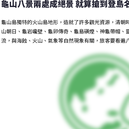
龜山八景兩處成絕景 就算搶到登島
龜山島獨特的火山島地形，造就了許多觀光資源，清朝
山朝日、龜岩巉壁、龜卵傳奇、龜島磺煙、神龜帶帽、
流，與海蝕、火山、氣象等自然現象有關，旅客要看遍