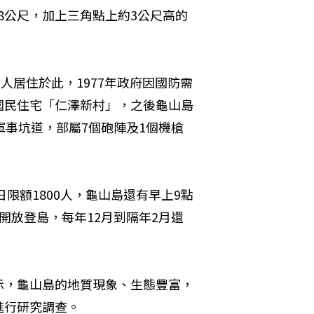
98公尺，加上三角點上約3公尺高的
人居住於此，1977年政府因國防需
國民住宅「仁澤新村」，之後龜山島
軍事坑道，部屬7個砲陣及1個機槍
限額1800人，龜山島還有早上9點
開放登島，每年12月到隔年2月還
示，龜山島的地質現象、生態豐富，
進行研究調查。