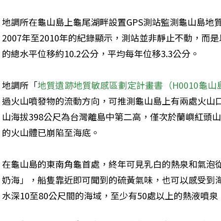
地調所在龜山島上龜尾湖畔設置GPS測站監測龜山島地
2007年至2010年的紀錄顯示，測站並非靜止不動，
的總水平位移約10.2公分，平均每年位移3.3公分。
地調所「
地質遺跡地質敏感區劃定計畫書（H0010龜
過火山噴發物的流動方向，可推測龜山島上有兩處火山
山海拔398公尺為台灣離島中第二高，僅次於蘭嶼紅頭
的火山體已崩陷至海底。
在龜山島的東南角龜首處，終年可見乳白的熱泉和氣泡
奶海」，船隻靠近即可聞到的硫黃氣味，也可以感受到
水深10至80公尺間的海域，至少有50處以上的熱液噴泉