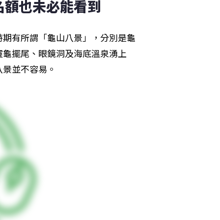
名額也未必能看到
時期有所謂「龜山八景」，分別是龜
靈龜擺尾、眼鏡洞及海底溫泉湧上
八景並不容易。