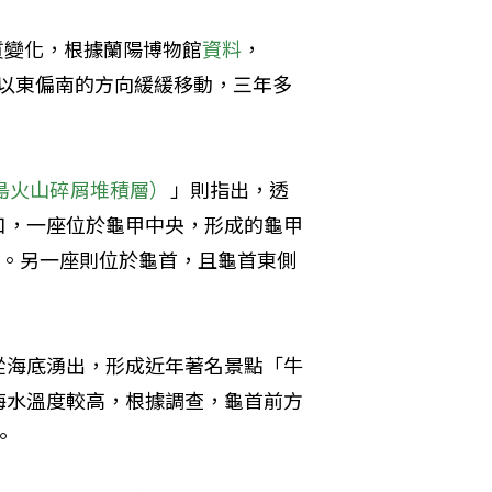
質變化，根據蘭陽博物館
資料
，
而是以東偏南的方向緩緩移動，三年多
山島火山碎屑堆積層）
」則指出，透
口，一座位於龜甲中央，形成的龜甲
山。另一座則位於龜首，且龜首東側
從海底湧出，形成近年著名景點「牛
海水溫度較高，根據調查，龜首前方
。