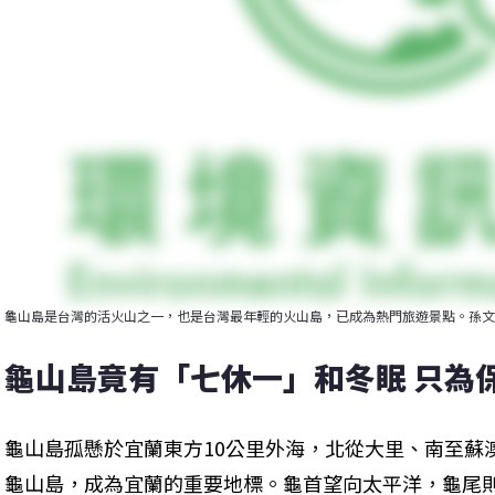
龜山島是台灣的活火山之一，也是台灣最年輕的火山島，已成為熱門旅遊景點。孫文
龜山島竟有「七休一」和冬眠 只為
龜山島孤懸於宜蘭東方10公里外海，北從大里、南至蘇
龜山島，成為宜蘭的重要地標。龜首望向太平洋，龜尾