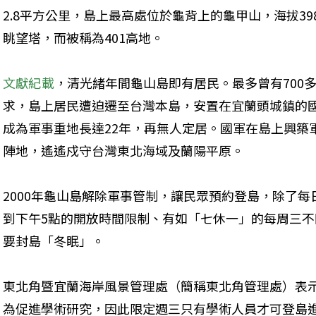
2.8平方公里，島上最高處位於龜背上的龜甲山，海拔3
眺望塔，而被稱為401高地。
文獻紀載
，清光緒年間龜山島即有居民。最多曾有700多
求，島上居民遭迫遷至台灣本島，安置在宜蘭頭城鎮的
成為軍事重地長達22年，再無人定居。國軍在島上興築
陣地，遙遙戍守台灣東北海域及蘭陽平原。
2000年龜山島解除軍事管制，讓民眾預約登島，除了每日
到下午5點的開放時間限制、有如「七休一」的每周三不
要封島「冬眠」。
東北角暨宜蘭海岸風景管理處（簡稱東北角管理處）表
為促進學術研究，因此限定週三只有學術人員才可登島