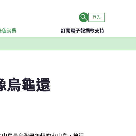
登入
綠色消費
訂閱電子報
捐款支持
像烏龜還
龜山島是台灣最年輕的火山島，曾經