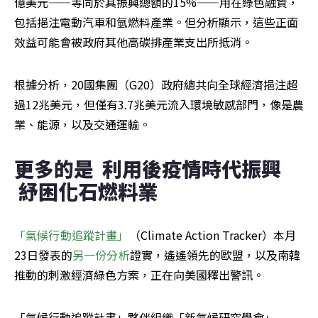
億美元——等同於其振興總額的15%——用在綠色融資，
包括挹注電動汽車和氫燃料產業。但分析顯示，這些正面
效益可能會被政府其他高碳排產業支出所抵消。
根據分析，20國集團（G20）政府總共向全球經濟挹注超
過12兆美元，但僅有3.7兆美元流入環境敏感部門，像是農
業、能源，以及交通運輸。
更多的是  利用後疫情時代振興 
 紓困化石燃料業
「氣候行動追蹤計畫」
（Climate Action Tracker）本月
23日發表的
另一份分析
證實，遙遙領先的歐盟，以及南韓
推動的刺激經濟綠色方案，正在向美國釋出警訊。
「氣候行動追蹤計畫」夥伴組織「新氣候研究學會」