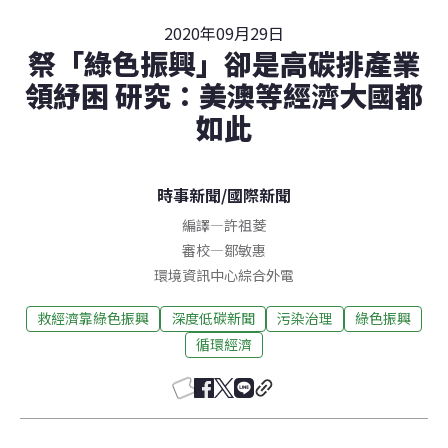
2020年09月29日
祭「綠色振興」卻是高碳排產業
領紓困 研究：美澳等經濟大國都
如此
時事新聞
/
國際新聞
編譯
—
許祖菱
審校
—
鄒敏惠
環境資訊中心綜合外電
救經濟靠綠色振興
深度低碳新聞
污染治理
綠色振興
循環經濟