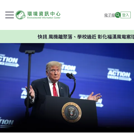
電子報
登入
快訊
風機離聚落、學校過近 彰化福漢風電案環委建