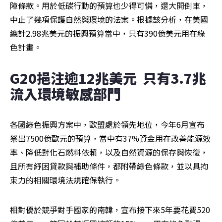
障條款。用於低碳行動的預算也少得可憐，還大開倒車，
中止了幾項保護自然與環境的法案。根據該分析，在美國
總計2.98兆美元的振興預算當中，只有390億美元用在綠
色計畫。
G20挹注逾12兆美元  只有3.7兆
流入環境敏感部門
各國綠色振興方案中，歐盟處於領先地位，今年6月宣布
祭出7500億歐元的預算，當中有37%資金用在改善能源效
率、降低對化石燃料依賴，以及自然資源的保存與恢復，
且所有紓困貸款與補助條件，都附帶綠色條款，並以具拘
束力的相關環境法規確保執行。
相對優於競爭對手國家的南韓，宣布接下來5年要花費520