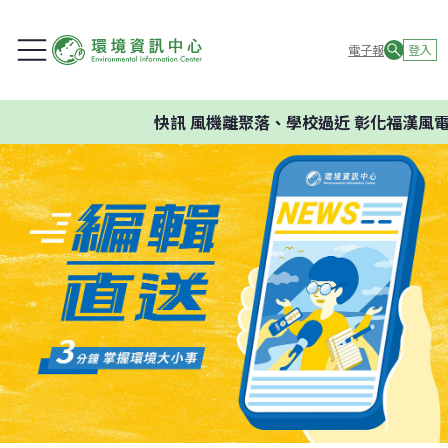
電子報
登入
快訊
風機離聚落、學校過近 彰化福漢風電