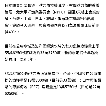
日本讀賣新聞報導，秋刀魚持續減少，有關秋刀魚的養護
管理，北太平洋漁業委員會（NPFC）召開3天線上會議討
論，台灣、中國、日本、韓國、俄羅斯等8國派代表與
會。會議今天閉幕，與會國都同意秋刀魚漁獲量比目前刪
減40%。
目前在公約水域及沿岸國經濟水域的秋刀魚總漁獲量上限
55萬6250噸將減為約33萬3750噸。新的規定從今年起開
始適用，為期2年。
33萬3750公噸秋刀魚漁獲量當中，台灣、中國等在公海捕
撈的漁獲量是19萬8000噸（目前是33萬噸）；日本與俄羅
斯的專屬海域（EEZ）漁獲量是13萬5750噸（目前是22萬
6250噸）。