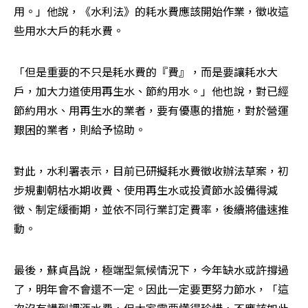
用。」他說，《水利法》的耗水費應該開始作業，徵收這
些用水大戶的耗水費。
「但是重要的不只是耗水費的『費』，而是要讓耗水大
戶，加大力道使用再生水、節約用水。」他也說，對已經
節約用水、用再生水的業者，要有優惠的措施，對於營運
艱困的業者，則給予協助。
對此，水利署表示，目前已研擬耗水費徵收辦法草案，初
步規劃朝枯水期收費、使用再生水或投資節水設備得減
徵、制定緩衝期，並依不同行業訂定費率，後續將儘速推
動。
最後，蘇貞昌說，極端型氣候情況下，今年缺水或許撐過
了，明年會不會還不一定。因此一定要更努力節水，「這
次沒有講到調漲水費，但大家需要懂得珍惜，不應該如此