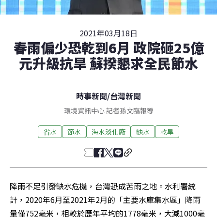
2021年03月18日
春雨偏少恐乾到6月 政院砸25億
元升級抗旱 蘇揆懇求全民節水
時事新聞
/
台灣新聞
環境資訊中心 記者孫文臨報導
省水
節水
海水淡化廠
缺水
乾旱
降雨不足引發缺水危機，台灣恐成苦雨之地。水利署統
計，2020年6月至2021年2月的「主要水庫集水區」降雨
量僅752毫米，相較於歷年平均的1778毫米，大減1000毫