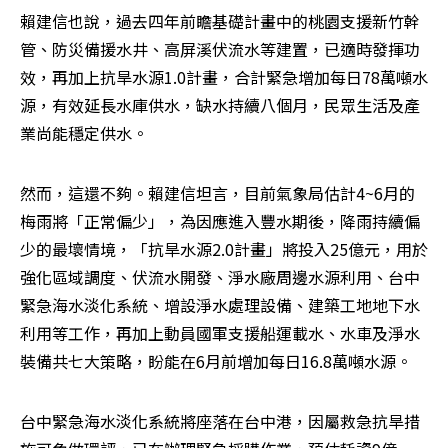
賴建信也說，過去四年前瞻基礎計畫中的桃園支援新竹幹
管、防災備援水井、高屏溪伏流水等建置，已適時發揮功
效，再加上抗旱水源1.0計畫，合計緊急增加每日78萬噸水
源，有效延長水庫供水，缺水持續八個月，民眾生活及產
業尚能穩定供水。
然而，這還不夠。賴建信坦言，目前氣象局估計4~6月的
梅雨將「正常偏少」，為因應進入豐水期後，降雨持續偏
少的最壞情境，「抗旱水源2.0計畫」將投入25億元，用於
強化區域調度、伏流水開發、淨水廠周邊水源利用、台中
緊急海水淡化系統、增設淨水處理設備、建築工地地下水
利用等工作，再加上動員國軍支援船運載水、水車及淨水
裝備共七大策略，盼能在6月前增加每日16.8萬噸水源。
台中緊急海水淡化系統將座落在台中港，因屬救急抗旱措