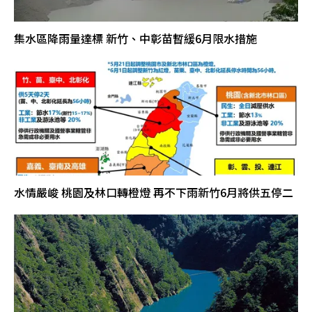
集水區降雨量達標 新竹、中彰苗暫緩6月限水措施
水情嚴峻 桃園及林口轉橙燈 再不下雨新竹6月將供五停二