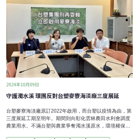
計畫環境影響評估報告書第六次環境影響差異分析報
告」。嘉義海水淡化廠（下簡稱嘉義海淡廠）開發單位為
經濟部水利署南區水資源分署，規劃在嘉義縣布袋鎮的布
袋商港北防波堤內側，回填浚土後興建。廠區用地約6公
頃，產水規模最大每日10萬立方公尺，採用逆滲透法
（RO）進行淡化製水，預估2032年完工開始產水。嘉義
縣副縣長劉培東表示，嘉義無大型水庫可支應供水
2024年10月09日
守護濁水溪 環團反對台塑麥寮海淡廠三度展延
台塑麥寮海淡廠原訂2022年啟用，而台塑以疫情為由，第
三度展延工期至明年。期間則向彰化雲林農田水利會調度
農業用水。不滿台塑與農業爭奪濁水溪原水，環境權保障
基金會與立委洪申翰昨（8日）召開記者會反對麥寮海淡