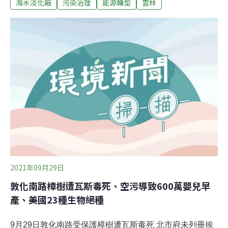
海水淡化廠
污染治理
能源轉型
雲林
報報導）百年大旱雲林地層下陷面積增 中央地方聯手防治
雲林縣府今天公布今年度地層下陷面積達502.7平方公里，
較去年擴大，水利署分析，今年上半年度遇上百年大旱，
地下水補注減少，產業用水需求持平，灌溉用水及公有水
井抽水量皆有增加，其他產業亦持續抽水，使得地下水位
明顯下降，導致下陷面積增加。為因應極端氣候及地層下
陷問題，中央針對濁水溪河槽地下水補注外，縣府也積極
媒合農民耕種
2021年09月29日
敦化南路樟樹遭瓦斯毒死、空污導致600萬嬰兒早
產、美國23種生物絕種
9月29日敦化南路受保護樟樹遭瓦斯毒死 北市府未列冊挨