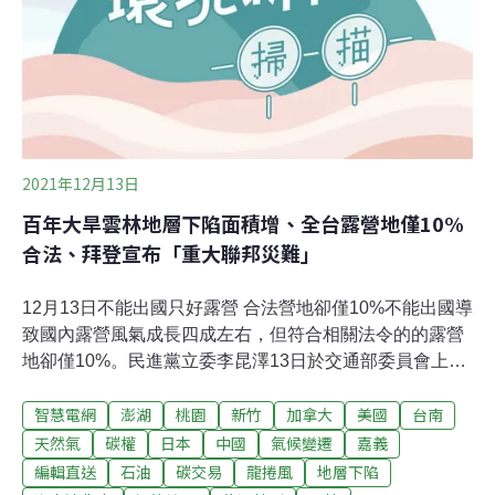
施環評等規定。為減少離岸風機運轉噪音干擾陸上居民，
環署過去規定，只要任一風機基座中心與最近建築物距離
250公尺就需環評，不過環署表示，考量到距離超過250公
尺還是可能對周邊居民帶來噪音、眩影等影響，此次加嚴
到距離500公尺內就需環評。而因應氣候變遷，枯
2021年12月13日
百年大旱雲林地層下陷面積增、全台露營地僅10%
合法、拜登宣布「重大聯邦災難」
12月13日不能出國只好露營 合法營地卻僅10%不能出國導
致國內露營風氣成長四成左右，但符合相關法令的的露營
地卻僅10%。民進黨立委李昆澤13日於交通部委員會上提
到目前露營地總數共1687處，但僅174處符合相關法規，
智慧電網
澎湖
桃園
新竹
加拿大
美國
台南
約僅10.3%，另有661處違反法規，而有665處仍在營業待
清查的狀態。他呼籲，交通部可以優先清查有稅籍登記的
天然氣
碳權
日本
中國
氣候變遷
嘉義
露營地。此外，有230處露營地位於順向坡地帶或者曾發
編輯直送
石油
碳交易
龍捲風
地層下陷
生過土石坍塌意外，也要列入優先清查的名單。（台灣醒