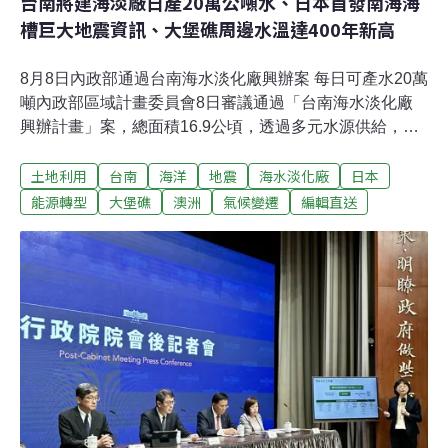
台南將建海淡廠日產20萬公噸水、日本首發南海海
槽巨大地震資訊、大堡礁周邊水溫達400年新高
8月8日內政部通過台南海水淡化廠興辦案 每日可產水20萬
噸內政部區域計畫委員會8日審議通過「台南海水淡化廠
興辦計畫」案，總面積16.9公頃，透過多元水源供給，預
計完工後，最大每日海水淡化產水量為20萬公噸，優化水
土地利用
台南
海洋
地震
海水淡化廠
日本
源調度彈性及供水韌性。（中央社報導）桃捷綠線第3次
環差報告 通過環評專案小組初審桃園市捷運工程局8日
能源轉型
大堡礁
澳洲
氣候變遷
編輯直送
說，桃園捷運綠線第3次環境影響差異分析報告，通過環
評專案小組初審，後續將修正後提報環評大會審查。桃園
捷工局局長劉慶豐說，這次環評變更主要是配合這些陸續
核定的軌道建設，以及都市開發規劃等因素，重新預估土
石方數量。目前，桃捷綠線整體施工進度已超過57%。
（中央社報導）