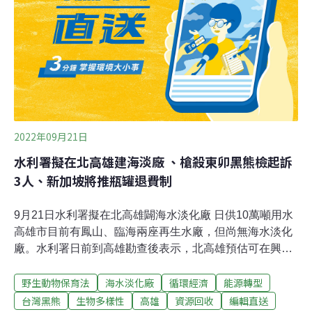
著手改善維生基礎設施、水資源、土地利用、海岸及海
洋、能源供給及產業、農業生產及生物多樣性、健康與能
力建構七個領域。 在昨日（19日）行政院院會後記者會上
公布的方案，126個項目中，有78項屬持續推動性質，其
餘48項為新增項目；水資源是唯一一個領域有實際
2022年09月21日
水利署擬在北高雄建海淡廠 、槍殺東卯黑熊檢起訴
3人、新加坡將推瓶罐退費制
9月21日水利署擬在北高雄闢海水淡化廠 日供10萬噸用水
高雄市目前有鳳山、臨海兩座再生水廠，但尚無海水淡化
廠。水利署日前到高雄勘查後表示，北高雄預估可在興達
電廠旁興建海淡廠，每日可提供10萬噸用水，由於海淡廠
野生動物保育法
海水淡化廠
循環經濟
能源轉型
有不受降雨影響及供水穩定的特點，未來將是調配區域供
水的關鍵設施。（中央社報導）槍殺野放東卯山黑熊 南投
台灣黑熊
生物多樣性
高雄
資源回收
編輯直送