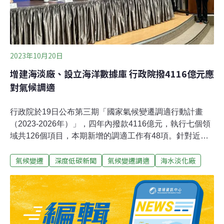
2023年10月20日
增建海淡廠、設立海洋數據庫 行政院撥4116億元應
對氣候調適
行政院於19日公布第三期「國家氣候變遷調適行動計畫
（2023-2026年）」，四年內撥款4116億元，執行七個領
域共126個項目，本期新增的調適工作有48項。針對近年
科學園區、中南部缺水，八個水資源新項目包括在新竹及
氣候變遷
深度低碳新聞
氣候變遷調適
海水淡化廠
台南興建海水淡化廠，目標是滿足2036年前用水，讓整體
備援由28%增加至50%。兩座海淡廠預計2027及2028年完
工第二期「國家氣候變遷調適行動計畫（2016-2022
年）」於去年底屆期，環境部同年邀請16個部會共同檢視
歷年調適執行情形，參酌國內外最新氣候變遷科學資訊，
擬定「國家氣候變遷調適行動計畫（2023-2026年）」，