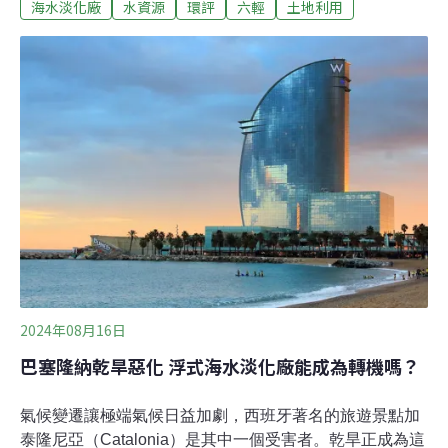
海水淡化廠
水資源
環評
六輕
土地利用
廠延後啟用。連同9月底發起連署的團體，已有20個環團
及彰雲公民團體反對麥寮海化廠延後啟用。環境部表示，
海淡廠三延理由與要求時程與工程進度不符，台塑需在10
月底前依計畫竣工，否則將予以開罰。麥寮海淡廠長年取
濁水溪水，自產淡水三度延後依照六輕四期環境影響差異
評估專案小組會議，台塑須自籌水源決議，台塑集團規劃
在雲林六輕廠區內建海淡廠，供廠內工業用水，環差於
2018年通過環評審查，並承諾2022年完工啟用海淡廠，但
至今未啟用。環境權保障基金會、彰化縣環境保護聯盟等
民間團體8日召開記者會，抗議六輕「與農搶水」。環境
權保障基金會副執行長許博任表示，目前六輕用水由集集
攔河堰每日供應30萬噸，但逢枯水期，
2024年08月16日
巴塞隆納乾旱惡化 浮式海水淡化廠能成為轉機嗎？
氣候變遷讓極端氣候日益加劇，西班牙著名的旅遊景點加
泰隆尼亞（Catalonia）是其中一個受害者。乾旱正成為這