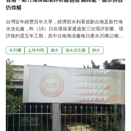
仍待解
台灣近年經歷百年大旱，經濟部水利署規劃台南及新竹海
水淡化廠，昨（18）日在環保署通過第三次環評初審。環
評後約需五年工期，其中台南海淡廠每日產水20萬公噸，
將成為全台規模最大的海淡廠。台南將軍區 將建全台規模
水利署
土地利用
鹵水
海水淡化廠
缺水
最大海淡廠目前全台24座海淡廠，僅台塑麥寮海淡廠一座
位於本島。由於海水淡化相當高耗能，還有高鹽度副產物
「鹵水」等污染問題，初審小組要求補充鹵水再利用等規
劃，兩案分別修正後通過。台南海淡廠由南區水資源局規
劃，預計設在台南市將軍區，鄰近七股鹽田，基地面積17
公頃，分兩期建置產水單元，第一期每日產水10萬公噸，
營運五年後增設第二期，增加到每日產水20萬公噸，將成
為全台規模最大的海淡廠。新竹海淡廠由北區水資源局規
劃，坐落於新竹市北區、南寮漁港一帶，基地面積10公
頃。廠址去年曾因應缺水，作為緊急海淡設施設置點，目
前該設施已移往馬祖東莒。這次的永久海淡廠，最大產水
規模則為每日10萬公噸。高耗能水源