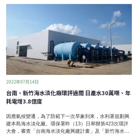
檢方起訴3人去（2021）年野放的一隻台灣黑熊今年5月6
日被發現在南投縣仁愛鄉武界黑熊遭槍殺和掩埋，南投地
檢署今天發布新聞稿表示，田姓、馬姓祖孫擔心設置陷阱
抓到台灣黑熊被發現，以未申請許可的槍枝射殺後掩埋。
三名被告涉嫌違反野生動物保育法、刑法毀損罪，地檢署
偵查終結，認應提起公訴。（中央社報導）
2022年07月14日
台南、新竹海水淡化廠環評過關 日產水30萬噸、年
耗電增3.8億度
因應氣候變遷，為了防範下一次旱象到來，水利署規劃興
建本島海水淡化廠。環保署昨（13）日舉辦第423次環評
大會，審查「台南海水淡化廠興建計畫」及「新竹海水淡