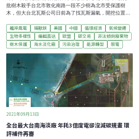
批樹木殺手台北市敦化南路一段不少樹為北市受保護樹
木，但大台北瓦斯公司日前為了找瓦斯漏氣，開挖位置傷
害樟樹重要根系，導致2棵樹被被瓦斯毒死。北市議員簡
離岸風電
捕獸鋏
美國
中國
循環經濟
氣候變遷
舒培痛批，公園處一度辯稱「剝開樹皮還是活的」，被專
家學者打臉是外洩瓦斯毒死，且包含這2棵在內，敦南有
生物多樣性
編輯直送
歐盟
碳交易
非法傾倒廢棄物
20幾棵樹木還沒被樹保主管機關文化局列冊管理。文化局
樹木保護
海水淡化廠
污染治理
能源轉型
限電
表示，即便死亡樹木非列冊受達受保，因已達認定標準，
施工單位影響存活、導致死亡情節嚴重者，可依台北市樹
木保護自治條例開罰9萬元。（自由時報報導）基隆議員
質疑底渣山釀污染 環保局：非有害物質基隆市環保局因持
續將焚化廠底渣運往已於2005年底封場的天外天掩埋場露
天堆置，招致環境污染疑慮。環保局長賴煥紘表示，底渣
都做過毒性試驗，不是有害物質，且堆置地點是掩埋場原
址，下方有不透水布，也有完善的污水收集、處理系統，
不會污染環境。（聯合新聞網報導）
2021年09月13日
全台最大台南海淡廠 年耗3億度電卻沒減碳規畫 環
評補件再審