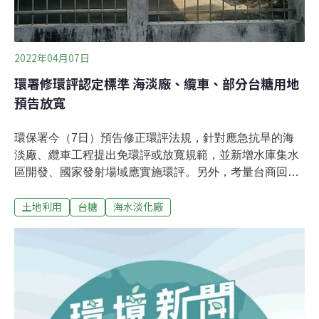
2022年04月07日
環署修環評認定標準 海淡廠、纜車、部分台糖用地
預告放寬
環保署今（7日）預告修正環評法規，針對應急抗旱的海
淡廠、纜車工程提出免環評或放寬規範，並新增水庫集水
區開發、國家發射場域應實施環評。另外，考量台商回
流，此次也調整部分台糖土地的環評認定標準，共刪除
土地利用
台糖
海水淡化廠
153筆現況非農業用地的台糖土地，未來要設廠或建設產
業園區，將回歸一般環評認定程序。放寬海淡廠環評標準
提高離岸風機與最近建物距離環保署分短、中、長期改革
環評制度，今（7日）先啟動相關子法修正，預告修正
「開發行為應實施環境影響評估細目及範圍認定標準」，
包括加嚴離岸風機與最近建築物應實施環評距離、放寬緊
急海淡廠及纜車等環評規範，並新增位於水庫集水區應實