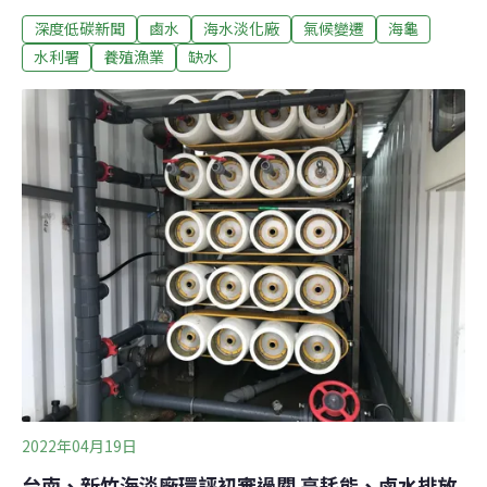
化廠興建計畫」，兩案皆決議通過。未來兩座海淡廠營
深度低碳新聞
鹵水
海水淡化廠
氣候變遷
海龜
運，合計產水量最多可達30萬CMD（噸／每日），但每年
也將用掉3.84億度電。近年供水不穩 水利署：興建海淡廠
水利署
養殖漁業
缺水
增加供水韌性近年大旱頻傳，區域供水吃緊問題浮上檯
面。台南雖有曾文及南化水庫，但受豐枯水期影響大，過
去十年內，就有七年因降雨偏少，實施民生、產業或灌溉
用水減供；新竹則是因為寶一、寶二水庫容量較小，長期
須調度桃園石門、苗栗永和山水庫水源。為了降低缺水風
險，經濟部水利署規劃在台南將軍、新竹南寮沿海國有地
興建海水淡化廠。昨日環評大會上，水利署表示，除了台
灣，世界各地也出現破紀錄旱象，台灣四面環海，興建海
淡廠有助於提高供水韌性。由水利署南區水資源局、北區
水資源局分別規劃的台南海水淡化廠、新竹海
2022年04月19日
台南、新竹海淡廠環評初審過關 高耗能、鹵水排放