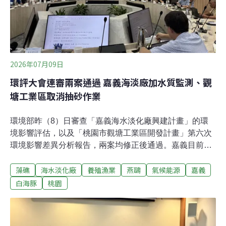
2026年07月09日
環評大會連審兩案通過 嘉義海淡廠加水質監測、觀
塘工業區取消抽砂作業
環境部昨（8）日審查「嘉義海水淡化廠興建計畫」的環
境影響評估，以及「桃園市觀塘工業區開發計畫」第六次
環境影響差異分析報告，兩案均修正後通過。嘉義目前無
大型水庫，嘉義海淡廠預計於2032年完工。觀塘案則是提
藻礁
海水淡化廠
養殖漁業
燕鷗
氣候能源
嘉義
出取消當地的抽砂作業，以順應海流自然侵蝕，保護當地
藻礁礁體，並擴大小燕鷗繁殖棲地。嘉義海淡廠建立鹵水
白海豚
桃園
資源化 強化環境監測與停工機制環境部昨（8）日召開環
境影響評估審查委員會第52次會議，審查「嘉義海水淡化
廠興建計畫環境影響說明書」與「桃園市觀塘工業區開發