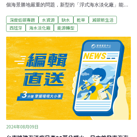
個海景勝地嚴重的問題，新型的「浮式海水淡化廠」能拯
救當前嚴重缺水的城市嗎？氣候變遷致乾旱惡化 巴塞隆納
深度低碳專題
水資源
缺水
乾旱
減碳新生活
進入緊急狀態事實上，早在今（2024）年初，因巴塞隆納
（Barcelona）而聞名的加泰隆尼亞省就已經多次出現用
西班牙
海水淡化廠
能源轉型
水量告急的情形，1月集水區甚至一度跌至蓄水量16%以
下的超低警戒線，多達600萬人口陷入用水危機，並迫使
政府宣布進入乾旱緊急狀態。每人每天的用水量被限制在
200至210公升之間，農業與工業的用水量也被大幅削減，
灌溉用水被調降了80%，工業則須減少25%左右的用水。
然而，即使官方數字顯示，當地居民平均一個人的日用水
量約為116公升，很多居民仍需想辦法「自籌」水資源。
根據《美聯社》報導，巴塞隆納地區內乾旱最為嚴重的村
鎮居民，每周甚至需要數次前往野外尋找山泉取水，而在
降水量直線
2024年08月09日