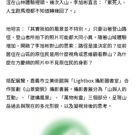
淫在山林體驗裡頭。幾次入山，李旭彬直言：「累死人，
人生跑馬燈都不知道轉幾回了。」
他坦言：「其實我拍的風景並不特別。」只要沿著登山路
徑，登山者所拍下的照片可能都大同小異。隨著山域體驗
增加，開啟了李旭彬對山的思索：路徑是誰決定的？從前
居住在山區的原住民是用什麼視角或思維觀看群山？為什
麼在方慶綿的照片中不見原住民的身影？
搭配展覽，嘉義市立美術館與「Lightbox 攝影圖書室」合
作策劃《山景變貌》攝影書展。攝影書展分為「山與人的
互動」、「建構風景」、「萬物有靈」三個部分，呈現山
岳過去與現在的多元形貌，以及凝視背後的思考。