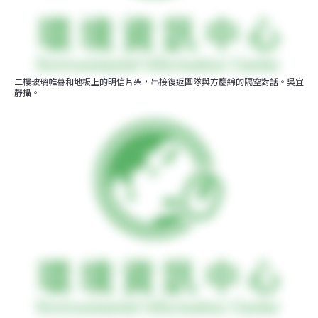
二樓玻璃帷幕和地板上的明信片架，串接復返團隊與方慶綿的隔空對話。吳宜
靜攝。