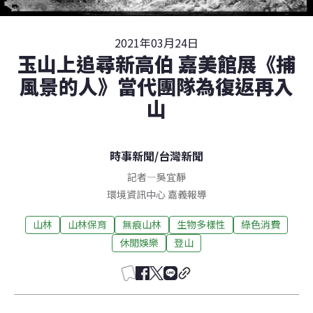
2021年03月24日
玉山上追尋新高伯 嘉美館展《捕
風景的人》當代團隊為復返再入
山
時事新聞
/
台灣新聞
記者
—
吳宜靜
環境資訊中心
嘉義
報導
山林
山林保育
無痕山林
生物多樣性
綠色消費
休閒娛樂
登山