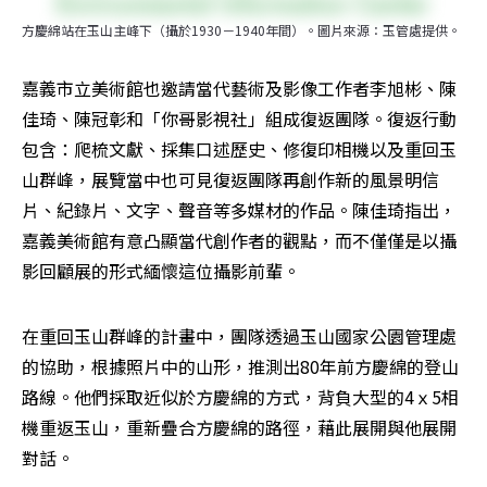
方慶綿站在玉山主峰下（攝於1930－1940年間）。圖片來源：玉管處提供。
嘉義市立美術館也邀請當代藝術及影像工作者李旭彬、陳
佳琦、陳冠彰和「你哥影視社」組成復返團隊。復返行動
包含：爬梳文獻、採集口述歷史、修復印相機以及重回玉
山群峰，展覽當中也可見復返團隊再創作新的風景明信
片、紀錄片、文字、聲音等多媒材的作品。陳佳琦指出，
嘉義美術館有意凸顯當代創作者的觀點，而不僅僅是以攝
影回顧展的形式緬懷這位攝影前輩。
在重回玉山群峰的計畫中，團隊透過玉山國家公園管理處
的協助，根據照片中的山形，推測出80年前方慶綿的登山
路線。他們採取近似於方慶綿的方式，背負大型的4ｘ5相
機重返玉山，重新疊合方慶綿的路徑，藉此展開與他展開
對話。