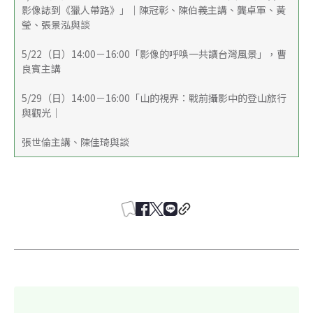
影像誌到《獵人帶路》」｜陳冠彰、陳伯義主講、龔卓軍、黃
瑩、張景泓與談
5/22（日）14:00－16:00「影像的呼喚一共讀台灣風景」，曹
良賓主講
5/29（日）14:00－16:00「山的視界：戰前攝影中的登山旅行
與觀光｜
張世倫主講、陳佳琦與談