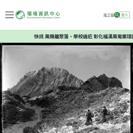
電子報
登入
快訊
風機離聚落、學校過近 彰化福漢風電案環委建議不