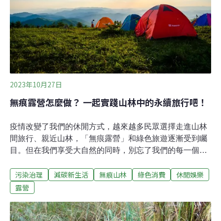
生活中注入一點小改變，進而養成習慣，企業參與者，則
可利用「綠行動捐贈」機制，將綠色行動轉化為善意的捐
贈。活動在今（2024）年正式邁入第八年，累積逾2.2萬
人參與、超過27萬件綠色行動，響應活動的企業超過280
間。今年主題「給地球的
2023年10月27日
無痕露營怎麼做？ 一起實踐山林中的永續旅行吧！
疫情改變了我們的休閒方式，越來越多民眾選擇走進山林
間旅行、親近山林，「無痕露營」和綠色旅遊逐漸受到矚
目。但在我們享受大自然的同時，別忘了我們的每一個選
擇，都直接影響著這片土地的未來。疫情期間出不了國，
污染治理
減碳新生活
無痕山林
綠色消費
休閒娛樂
好多人都悶壞了，紛紛跑到山林吸收芬多精，露營逐漸成
為當紅的休閒方式。人們願意親近大自然當然是一件好
露營
事，卻可能對環境造成額外的負擔，如何把綠色永續的觀
念融入露營文化中，變得更加重要了。近來開始有人提倡