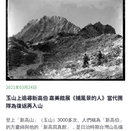
後續利用上，縣府認為因為建築物已經幾乎蓋好，希望永
續利用該建築物；而民間團體則站在環境正義、污染防治
的立場上主張拆除。【延伸閱讀】美麗灣仲裁結果縣府
6.29億元買回 環團：財團損失不應全民買單
2021年03月24日
玉山上追尋新高伯 嘉美館展《捕風景的人》當代團
隊為復返再入山
登上「新高山」（玉山）3000多次、人們稱為「新高伯」
的方慶綿與他的「新高寫真館」，是日治時期台灣山岳攝