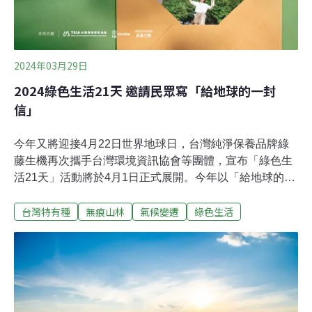
2024年03月29日
2024綠色生活21天 邀請民眾寫「給地球的一封
信」
今年又將迎接4月22日世界地球日，台灣純淨保養品牌綠
藤生機再次攜手台灣環境資訊協會等團體，宣布「綠色生
活21天」活動將於4月1日正式展開。今年以「給地球的一
封信」為主軸，邀請李霈瑜、路嘉怡、王麗雅和禾浩辰等
台灣特有種
無痕山林
氣候變遷
綠色生活
藝人聯名，並運用創意串連古今中外名人，以及超過百間
企業報名響應下，目標和消費者募集「萬言書」，共同寫
下給地球的話。串聯古今名人、參與民眾 共同撰寫給地球
的一封信世界地球日始於1970年代美國校園，並在1990年
代走向全球，如今已成為國內外環境運動者每年共襄盛舉
的節日。綠藤生機及台灣環境資訊協會共同舉辦「綠色生
活21天」，旨在透過每天選擇一個簡單綠色行動，為日常