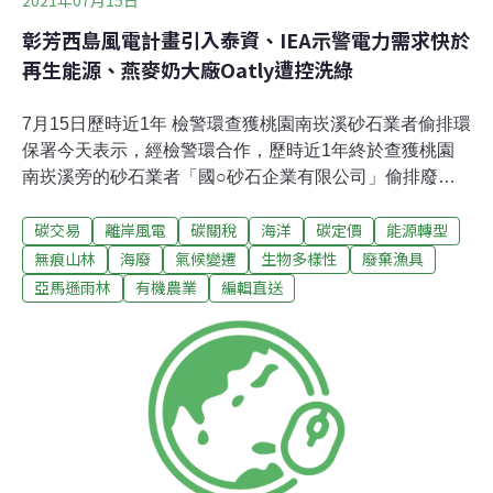
彰芳西島風電計畫引入泰資、IEA示警電力需求快於
再生能源、燕麥奶大廠Oatly遭控洗綠
7月15日歷時近1年 檢警環查獲桃園南崁溪砂石業者偷排環
保署今天表示，經檢警環合作，歷時近1年終於查獲桃園
南崁溪旁的砂石業者「國○砂石企業有限公司」偷排廢
水；桃園沿海也是眾所關注的藻礁生態區，將依違反水污
碳交易
離岸風電
碳關稅
海洋
碳定價
能源轉型
染防治法及廢棄物清理法，移由桃園地檢署偵辦。環保署
說明，此業者位於南崁溪出海口，領有桃園市政府砂石場
無痕山林
海廢
氣候變遷
生物多樣性
廢棄漁具
許可，收受工地廢砂石為原料，經篩分洗選後製成砂石原
亞馬遜雨林
有機農業
編輯直送
料；但在公司旁的南崁溪河床發現有大量黃色污泥堆積，
疑似業者將洗砂廢水未處理直接以暗管排放至南崁溪。
（中央社報導）環保陳情案件逐年增加 保七總隊上半年取
締高達155件民眾環保意識抬頭，各地環保團體人士重視
環境污染議題，陳情檢舉案件相對增加，保七總隊經要求
各大隊主動配合檢察署及環保單位加強取締，即使在疫情
高度緊繃下，今年1月至6月上半年取締案件，仍高達155