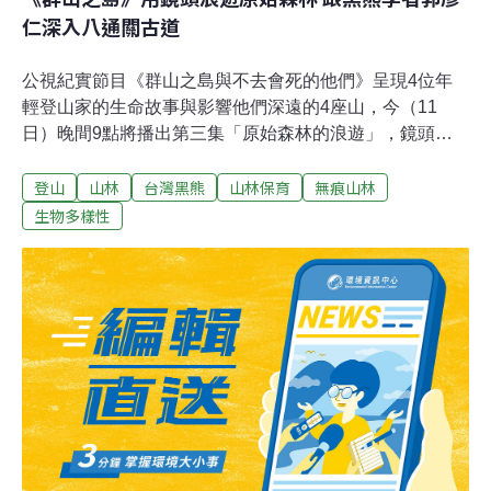
仁深入八通關古道
公視紀實節目《群山之島與不去會死的他們》呈現4位年
輕登山家的生命故事與影響他們深遠的4座山，今（11
日）晚間9點將播出第三集「原始森林的浪遊」，鏡頭這
次將跟著台灣黑熊研究者郭彥仁，深入八通關古道，探尋
登山
山林
台灣黑熊
山林保育
無痕山林
野生動物的活動足跡。《群山之島》這一集不登頂，沒有
收錄大山大海，而是讓綽號「郭熊」的郭彥仁，帶著劇組
生物多樣性
在八通關古道閒晃，觀察那些平常路過卻不曾留意的動物
足跡。郭彥仁深受旅台日籍學者鹿野忠雄影響，小時候就
對山有興趣，父親卻說：「想做什麼就等到你大學之後再
說！」郭彥仁因此忍住愛爬山的念頭，直到大學就讀生態
系，選擇了生物研究「台灣黑熊」。郭彥仁形容自己的研
究工作像是在玩世紀帝國，「你要派出你的村民，把黑暗
的地方走過，才會對這個地方的輪廓，越來越認識。」郭
彥仁在因緣際會下，以「沒有人去過的地方」為目標，跟
著台灣黑熊研究者黃美秀做黑熊研究。期間累積了重要的
山野技能—探勘調查能力、及自然觀察的敏銳度。最終回