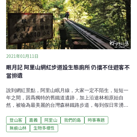
彥仁：爬山不只是「登上山頭」第三集「原始森林的浪
遊」以外號「郭熊」的郭彥仁為主角，郭彥仁長年與「黑
熊媽媽」黃美秀深入八通關古道東段研究，因為長年跟布
農族人合作進行調查，他對部落的感情越來越深厚，也深
受布農族人的與山林的生活智慧影響。有別於時下最流行
的輕量化、疾速登頂的登山風格，郭彥仁與山的關係不再
只
2021年01月11日
眠月記 阿里山網紅步道設生態廁所 仍擋不住遊客不
當排遺
說到網紅景點，阿里山眠月線，大家一定不陌生，短短一
年之間，因爲獨特的舊鐵道遺跡，加上沿途林相原始自
然，被喻為最美麗的台灣森林鐵路步道，每到假日常湧入
大量遊客。眠月線是阿里山鐵道支線之一，起點於阿里山
登山客
嘉義
阿里山
我們的島
時事專題
新站，止於石猴站，全長9.2公里，沿途有24座橋梁與12
個隧道，早期是日本政府為了運送砍伐下的巨木而建造，
無痕山林
生物多樣性
隨著樹木砍伐殆盡，這條鐵路也失去功能。而後在1983