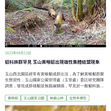
「無痕露營」（Leave-No-Trace Camping）或「生態露
營」（Eco-Camping），並不是要限制人類上山，而是希
望把我們造成的影響降到最低，讓後來造訪的遊客，也可
以享受大自然的美好。想安排一趟綠色永續露營，一邊療
癒身心靈，又能一邊保護大自然的祕訣有哪些？祕訣一：
選擇更環保的出遊方式如果是搭乘燃油車，不妨透過共乘
或大眾運輸工具出遊。電動車和自行車也是低碳的選項，
可以幫助減少來回途中的
2023年04月13日
貂科族群罕見 玉山黃喉貂出現雄性集體結盟現象
玉山西北園區經常有黃喉貂成群出沒，為了解黃喉貂群聚
生態習性，玉山國家公園管理處（玉管處）委託研究團隊
調查，發現成群雄貂並無親緣關係，罕見於一般貂科族群
出沒特性。黃喉貂（Martes flavigula chrysospila）為台灣
黃喉貂
玉山國家公園
無痕山林
生物多樣性
特有亞種，歸類為珍貴稀有保育類野生動物，同時在《台
灣陸域哺乳類紅皮書》列為國家易危物種。常見活動分布
範圍於海拔300至3900公尺的原始森林，其中又以中海拔