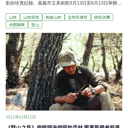
影的珍貴紀錄。嘉義市立美術館3月13日至6月13日舉辦
《捕風景的人——方慶綿的影像與復返》展覽，由方慶綿
山林
山林保育
無痕山林
生物多樣性
綠色消費
的山岳影像為核心，當代創作者藉由復返行動，再創作多
種媒材的作品，與方慶綿展開精彩的隔空對話。19日開展
休閒娛樂
登山
儀式上，方慶綿的長子方重雄先生、嘉義市長黃敏惠、玉
山國家公園管理處副處長盧淑妃等人皆來到現場，並由嘉
義市立美術館館長賴依欣與策展的藝術家李旭彬進行導
覽。方慶綿（1905－1972）誕生於南投集集。時值日本治
理台灣，殖民政府派遣人員對台灣進行測量，發現玉山比
日本富士山的海拔還高，因此明治天皇將其命名為「新高
山」。1926年，方慶綿首次登上新高山，1927年在嘉義市
區經營「新高寫真館」。
2021年03月11日
《群山之島》用鏡頭浪遊原始森林 跟黑熊學者郭彥