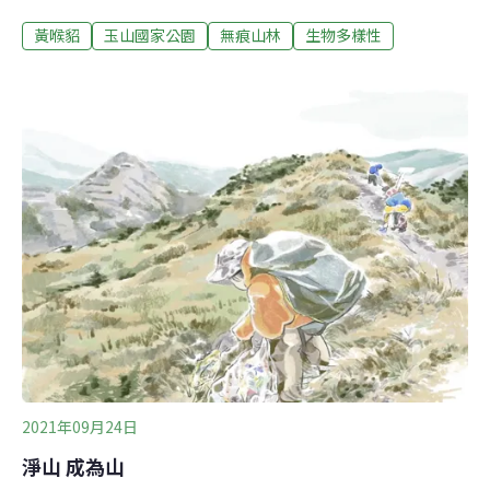
然黃喉貂在塔塔加遊憩區被目擊的頻度有上升，但整體族
黃喉貂
玉山國家公園
無痕山林
生物多樣性
群數量並無特別變化。調查還發現，黃喉貂頻繁出沒人為
活動區域，也導致其受到人為垃圾、廚餘吸引，甚至因此
感染貓、狗病毒，曝於疾病風險之下。可愛黃喉貂翻找垃
圾、食用廚餘 玉管處元旦起逐步撤垃圾桶毛色鮮艷、長相
俏皮的黃喉貂，是玉山國家公園的人氣野生動物之一，近
年常在塔塔加遊憩區被遊客目擊。然而，儘管黃喉貂被
《台灣陸域哺乳類紅皮書》列為國家易危物種，過去卻鮮
少有針對黃喉貂的研究，牠們的族群生態一直蒙著一層神
祕面紗。玉山國家公園管理處（玉管處）於是在2019年開
始，委託野聲環境生態顧問公司進行調查。
2021年09月24日
淨山 成為山