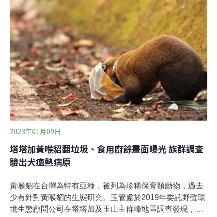
最為常見。為了解黃喉貂群聚生態習性，玉管處委託野聲
環境生態顧問公司進行調查，2019至2022年透過捕捉個體
繫放追蹤群聚性別，並與台灣大學動物科學技術學系研究
員朱有田合作進行親緣鑑定。研究發現，成群的雄貂並沒
有任何親緣關係；而繫放的雌貂個體多為單獨行動，僅在
10至12月繁殖期才會發現成年雄、雌貂有同群情形，但同
群時間並不長。玉管處指出，玉山西北園區中，由無親緣
關係的雄性黃喉貂出現結盟現象，與一般貂科動物行為有
2023年01月09日
塔塔加黃喉貂翻垃圾、食用廚餘畫面曝光 族群調查
驗出犬瘟熱病原
黃喉貂在台灣為特有亞種，被列為珍稀保育類動物，過去
少有針對黃喉貂的生態研究。玉管處於2019年委託野聲環
境生態顧問公司在塔塔加及玉山主群峰地區調查發現，雖