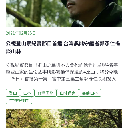
元，喝完後退回杯可退回100元，自帶容器60元；關東煮
含杯碗組150元，自帶容器50元；統計一年可賣出逾1萬5
千個杯子。
2021年02月25日
公視登山家紀實節目首播 台灣黑熊守護者郭彥仁暢
談山林
公視紀實節目《群山之島與不去會死的他們》呈現4名年
輕登山家的生命故事與影響他們深遠的4座山，將於今晚
（25日）首播第一集。當中第三集主角郭彥仁長期投入台
灣黑熊保育行動，跟著名台灣黑熊研究者黃美秀與布農族
登山
山林
台灣黑熊
山林保育
無痕山林
人深入八通關古道研究，追尋動物的蹤跡。公視製作的
《群山之島與不去會死的他們》節目共四集，由製作人詹
生物多樣性
偉雄、導演程紀皓與4位年輕登山家詹喬愉（三條魚）、
張元植、郭彥仁（郭熊）、王晧瑜（普魯圖）回到當初感
動他們的山林，開啟與自己的對話，每一段山岳路線都緊
扣著不同面向的生命歷程，山豐富了他們各自的生命。郭