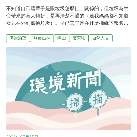
不知道自己這輩子是跟垃圾怎麼扯上關係的，但垃圾為生
命帶來的莫大轉折，是再清楚不過的（連我媽媽都不知道
女兒在外到處撿垃圾）。早已忘了是在什麼機緣下報名淨
灘種子志工的培訓，在2014年附近的一兩年裡，為了抵抗
污染治理
無痕山林
淨山
廢棄物
自然人文
在企業工作的乾枯感受，便做了各種當時可以在精神上澆
水和施肥的事情，例如週五下班搭火車到台東、週日再搭
跨夜火車回到台北，也例如參加淨灘志工培訓。淨灘一年
多之後，在臉書上看到一位環保團體的朋友募集隊友到印
度淨山的貼文，心想從海濱撿到山巔，應該是再合理不過
的事情。習慣獨自旅行的我，竟然沒有太多猶豫就加入了
這支成員高達10人的淨山團。在印度北方的喜馬偕邦，我
們如期拜訪當地環保組織「Waste Warriors」（垃圾戰
士），換上他們提供的綠色T-shirt，沿著主要村莊和山徑
撿拾人類留下的垃圾。適逢紀念甘地生日，印度放大假，
據說假期之內有千人入山，我們來得正是時候。戰士們各
個目光炯炯。從一開始互相
2021年07月15日