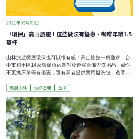
2021年03月09日
「環保」高山旅遊！這些做法有優惠、咖啡年銷1.5
萬杯
山林旅遊響應環保也可以很有感！高山旅館一房難求，台
中市和平區14家環保旅宿業對於遊客自備盥洗用品、續住
不更換床單等有優惠，還有業者提供實用盥洗包，遊客樂
得響應；也有業者響應「無痕山林」，賣咖啡等飲品連馬
無痕山林
污染治理
台中
克杯一起賣，遊客也很買單，一年賣出逾1.5萬杯。台中市
環保局統計，台中市和平區有福壽山農場、谷關統一渡假
村等14家環保旅宿，業者透過優惠折扣，或者贈送精美小
禮物等方式，鼓勵民眾自備盥洗用品、續住不更換床單、
盥洗備品等，遊客響應環保，又有優惠或禮物可拿，樂得
配合。業者說，響應東勢林管處「無痕山林運動」，咖
啡、可可、薑茶等熱飲含「合歡山限定3158」馬克杯160