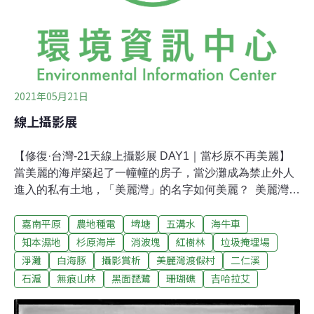
件，相比去年同期104件成長將近五成，取締案件可說逐
年增加，未因疫情而手軟。此外，保七總隊
2021年05月21日
線上攝影展
【修復·台灣-21天線上攝影展 DAY1｜當杉原不再美麗】
當美麗的海岸築起了一幢幢的房子，當沙灘成為禁止外人
進入的私有土地，「美麗灣」的名字如何美麗？ 美麗灣渡
假村開發案爭議，起因於開發公司透過縣府的BOT案在杉
嘉南平原
農地種電
埤塘
五溝水
海牛車
原海岸興建飯店，但開發之初就刻意規避環評並先動工，
引起民間持續的抗爭並發起環境訴訟。雖然法院多次判決
知本濕地
杉原海岸
消波塊
紅樹林
垃圾掩埋場
環評程序及建照違法，但建築物還是持續不斷長大，最
淨灘
白海豚
攝影賞析
美麗灣渡假村
二仁溪
終，在2016年最高法院判決中撤銷復工的行政處分，結束
石滬
無痕山林
黑面琵鷺
珊瑚礁
吉哈拉艾
了多年的纏訟過程。而業者和縣府之間的仲裁結果也在
2020年出爐，台東縣府需賠償業者6.29億元買回建築物。