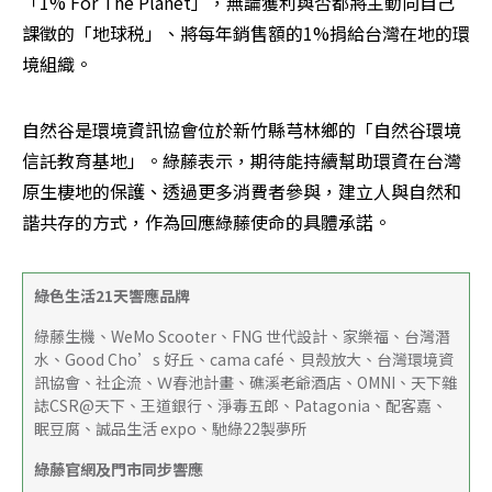
「1% For The Planet」，無論獲利與否都將主動向自己
課徵的「地球税」、將每年銷售額的1%捐給台灣在地的環
境組織。
自然谷是環境資訊協會位於新竹縣芎林鄉的「自然谷環境
信託教育基地」。綠藤表示，期待能持續幫助環資在台灣
原生棲地的保護、透過更多消費者參與，建立人與自然和
諧共存的方式，作為回應綠藤使命的具體承諾。
綠色生活21天響應品牌
綠藤生機、WeMo Scooter、FNG 世代設計、家樂福、台灣潛
水、Good Cho’s 好丘、cama café、貝殼放大、台灣環境資
訊協會、社企流、Ｗ春池計畫、礁溪老爺酒店、OMNI、天下雜
誌CSR@天下、王道銀行、淨毒五郎、Patagonia、配客嘉、
眠豆腐、誠品生活 expo、馳綠22製夢所
綠藤官網及門市同步響應