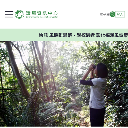
電子報
登入
快訊
風機離聚落、學校過近 彰化福漢風電案環委