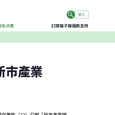
登入
綠色消費
訂閱電子報
捐款支持
新市產業
保署昨（12）召開「新市產業園