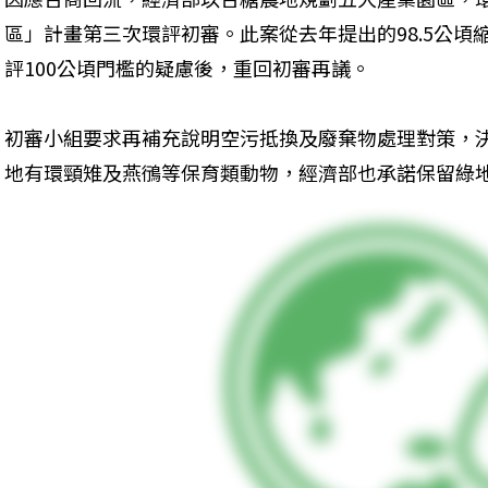
區」計畫第三次環評初審。此案從去年提出的98.5公頃縮
評100公頃門檻的疑慮後，重回初審再議。
初審小組要求再補充說明空污抵換及廢棄物處理對策，
地有環頸雉及燕鴴等保育類動物，經濟部也承諾保留綠