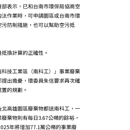
濟部表示，已和台南市環保局協商空
淘汰作業時，可申請園區或台南市環
空污防制措施，也可以幫助空污抵
量抵換計算的正確性。
南科技工業區（南科工）」事業廢棄
都提出擔憂，環委員朱信要求再次確
處置的規劃。
及北高雄園區廢棄物都送南科工，一
業廢棄物則有每日3.67公噸的餘裕，
25年將增加77.1萬公噸的事業廢