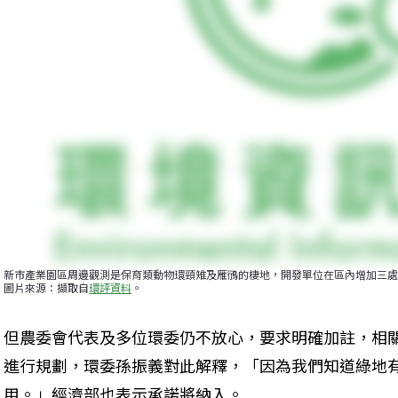
新市產業園區周邊觀測是保育類動物環頸雉及雁鴴的棲地，開發單位在區內增加三處
圖片來源：擷取自
環評資料
。
但農委會代表及多位環委仍不放心，要求明確加註，相
進行規劃，環委孫振義對此解釋，「因為我們知道綠地
用。」經濟部也表示承諾將納入。