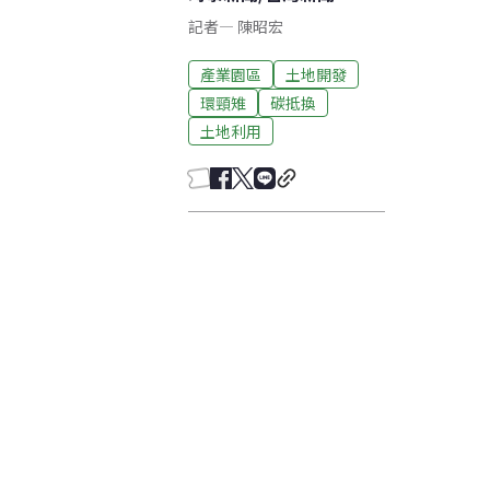
記者
—
陳昭宏
產業園區
土地開發
環頸雉
碳抵換
土地利用