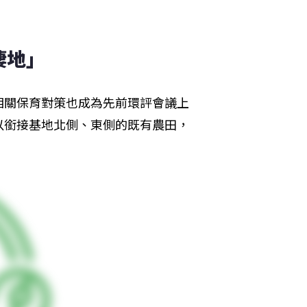
棲地」
相關保育對策也成為先前環評會議上
以銜接基地北側、東側的既有農田，