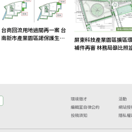
台商回流用地過關再一案 台
南新市產業園區諾保護生態
屏東科技產業園區擴區
棲地
補件再審 林務局籲比照
草鴞保育小組
環境徵才
活動
編輯室自律公約
網站授
投稿須知
隱私權