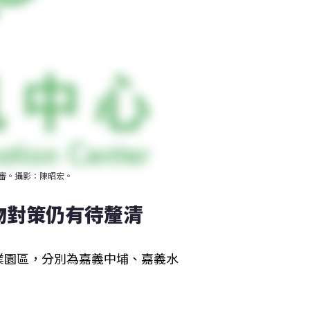
審。攝影：陳昭宏。
物對策仍有待釐清
業園區，分別為嘉義中埔、嘉義水