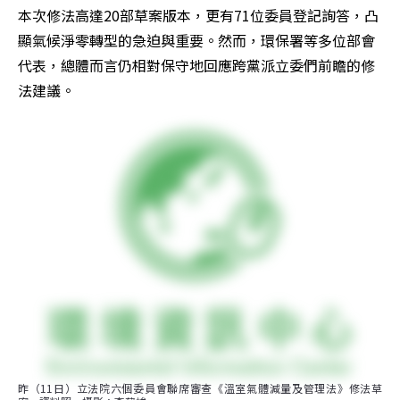
本次修法高達20部草案版本，更有71位委員登記詢答，凸
顯氣候淨零轉型的急迫與重要。然而，環保署等多位部會
代表，總體而言仍相對保守地回應跨黨派立委們前瞻的修
法建議。
昨（11日）立法院六個委員會聯席審查《溫室氣體減量及管理法》修法草