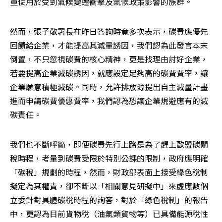
重使用於受到氣候變遷衝擊及氣候政策影響的族群。
然而，張子敬署長在昨日答詢時竟多次表示，碳費應優先
回饋給企業，才能提高其減量誘因，我們認為此發言本末
倒置，不只忽視碳費的核心精神，更是找理由討好企業，
若要提高企業減碳誘因，就應設定足夠高的碳費費率，讓
企業願意積極減碳。同時，允許排放源提出自主減量計畫
進而申請碳費優惠費率，我們認為恐讓企業規避應有的減
碳責任。
我們也不斷呼籲，即便碳費先行上路是為了趕上歐盟碳關
稅時程，考量到碳費受限於特別公課的限制，政府應明確
「碳稅」規劃的時程，然而，財政部表面上接受綠色稅制
擬定為其權責，卻不斷以「相關意見研擬中」來虛應數個
立委針對具體碳稅時程的詢答，對於「綠色稅制」的報告
中，更認為目前貨物稅（油氣類貨物等）已具備能源稅性