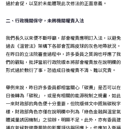
過於倉促，以至於未能體現此次修法的正面意義。 
二、行政機關保守，未將機關權責入法 
我們長久以來便不斷呼籲，部會權責應明訂入法，以避免
過去《溫管法》架構下各部會互踢皮球的灰色地帶狀況。
在昨日的立法院審查過程中，許多委員之質詢也呼應了我
們的觀點，批評當前行政院版本將部會權責放在說明欄的
形式過於敷衍了事，恐造成日後權責不清、難以究責。
舉例來說，昨日許多委員都相當關心「碳費」是否可以在
日後轉為「碳稅」，或是有相關的能源稅制之規畫，如此
一來財政部的角色便十分重要，但院版條文中既無碳稅字
樣，財政部角色亦僅在說明欄中列為「綠色金融與溫室氣
體減量誘因機制」之協辦，明顯不足。此外，亦有委員建
議在氣候對健康風險的影響評估與因應上，也應加入衛福