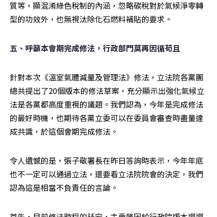
質等，顯混淆綠色稅制的內涵，忽略碳稅對於氣候淨零轉
型的功效外，也無視汰除化石燃料補貼的要求。 
五、呼籲本會期完成修法，行政部門莫再因循苟且 
針對本次《溫室氣體減量及管理法》修法，立法院各黨團
總共提出了20個版本的修法草案，充分顯示出強化氣候立
法是各黨都高度重視的議題。我們認為，今年是完成修法
的最好時機，也期待各黨立委可以在委員會審查時盡量達
成共識，於這個會期完成修法。 
令人遺憾的是，張子敬署長在昨日答詢時表示，今年年底
也不一定可以通過立法，還要看立法院院會的決定，我們
認為這是相當不負責任的言論。
首先，目前修法時程的延宕，主要肇因於行政院版本遲遲