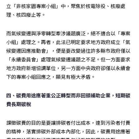
立「非核家園專案小組」中，聚焦於核電除役、核廢處
理、核四廢止等。
而氣候變遷與淨零轉型牽涉議題廣泛，絕不適合以「專案
小組」處理之。再者，此法已明定要求地方政府成立「氣
候變遷因應推動會」，便是要改變過往許多縣市政府僅以
「永續委員會」處理氣候變遷議題之不足。但一方面要求
地方政府新增協調單位，另一方面中央政府卻僅以永續會
下的專案小組回應之，顯見有極大矛盾。 
四、碳費用途應著重公正轉型而非回頭補助企業，短期碳
費長期碳稅
課徵碳費的目的是要讓排碳者付出成本，達到污染者付費
的精神，落實排碳外部成本內部化，因此，碳費用途應著