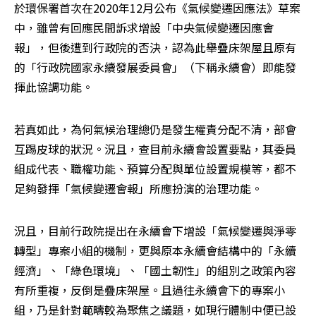
於環保署首次在2020年12月公布《氣候變遷因應法》草案
中，雖曾有回應民間訴求增設「中央氣候變遷因應會
報」，但後遭到行政院的否決，認為此舉疊床架屋且原有
的「行政院國家永續發展委員會」（下稱永續會）即能發
揮此協調功能。
若真如此，為何氣候治理總仍是發生權責分配不清，部會
互踢皮球的狀況。況且，查目前永續會設置要點，其委員
組成代表、職權功能、預算分配與單位設置規模等，都不
足夠發揮「氣候變遷會報」所應扮演的治理功能。 
況且，目前行政院提出在永續會下增設「氣候變遷與淨零
轉型」專案小組的機制，更與原本永續會結構中的「永續
經濟」、「綠色環境」、「國土韌性」的組別之政策內容
有所重複，反倒是疊床架屋。且過往永續會下的專案小
組，乃是針對範疇較為聚焦之議題，如現行體制中便已設