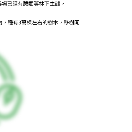
農場已經有蕨類等林下生態。
內，種有3萬棵左右的樹木，移樹開