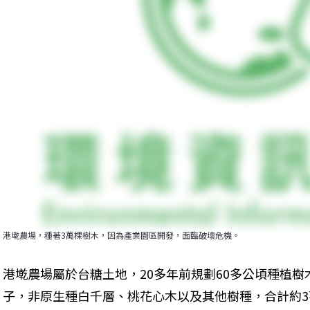
港墘農場，種著3萬棵樹木，因為產業園區開發，面臨破壞危機。
港墘農場屬於台糖土地，20多年前規劃60多公頃種植
子，非原生種白千層、桃花心木以及其他樹種，合計約