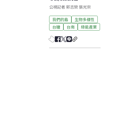
公視記者 郭志榮 張光宗
我們的島
生物多樣性
台糖
台南
綠能產業