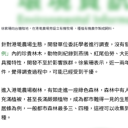
徐紫珊向台糖租地，在港墘農場旁設立有機牧場 ，種植有機農作製成飼料。
針對港墘農場生態，開發單位委託學者進行調查，沒有
例」
內的珍貴林木，動物則紀錄到燕鴴、紅尾伯勞、大
具獨特性，開發不至於影響族群。徐紫珊表示，近一兩
件，覺得調查過程中，可能已經受到干擾。
進入港墘農場樹林，有如走進一座綠色森林，森林中有
充滿植被，甚至長滿蕨類植物，成為都市難得一見的生
居蜂為例，一般都市森林最多三、四種，這裡可以收集
種。