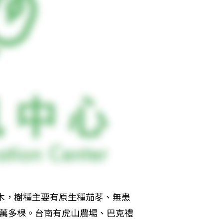
樹木，樹種主要有原生種茄苳、無患
3萬多棵。台南有虎山農場、巴克禮