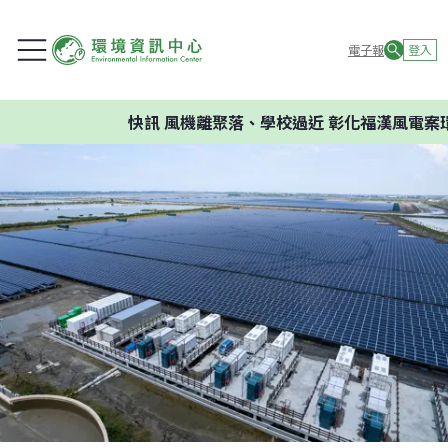
電子報
登入
快訊
風機離聚落、學校過近 彰化福漢風電案環委建