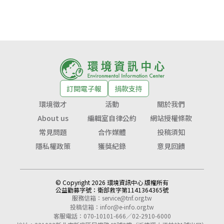
訂閱電子報
捐款支持
環境徵才
活動
關於我們
About us
編輯室自律公約
網站授權條款
常見問題
合作媒體
投稿須知
隱私權政策
獲獎紀錄
意見回饋
© Copyright 2026 環境資訊中心 版權所有
公益勸募字號：
衛部救字第1141364365號
服務信箱：
service@tnf.org.tw
投稿信箱：
infor@e-info.org.tw
客服電話：070-10101-666／02-2910-6000