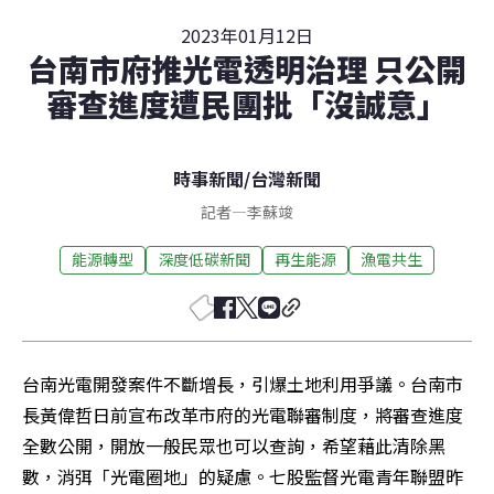
2023年01月12日
台南市府推光電透明治理 只公開
審查進度遭民團批「沒誠意」
時事新聞
/
台灣新聞
記者
—
李蘇竣
能源轉型
深度低碳新聞
再生能源
漁電共生
台南光電開發案件不斷增長，引爆土地利用爭議。台南市
長黃偉哲日前宣布改革市府的光電聯審制度，將審查進度
全數公開，開放一般民眾也可以查詢，希望藉此清除黑
數，消弭「光電圈地」的疑慮。七股監督光電青年聯盟昨