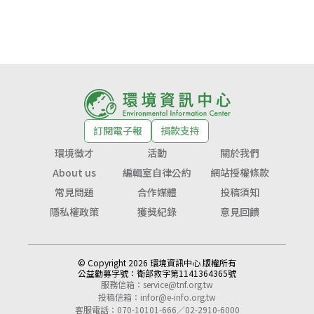
訂閱電子報
捐款支持
環境徵才
活動
關於我們
About us
編輯室自律公約
網站授權條款
常見問題
合作媒體
投稿須知
隱私權政策
獲獎紀錄
意見回饋
© Copyright 2026 環境資訊中心 版權所有
公益勸募字號：
衛部救字第1141364365號
服務信箱：
service@tnf.org.tw
投稿信箱：
infor@e-info.org.tw
客服電話：070-10101-666／02-2910-6000