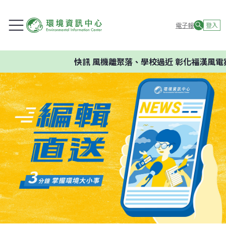
電子報
登入
快訊
風機離聚落、學校過近 彰化福漢風電