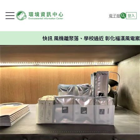
電子報
登入
快訊
風機離聚落、學校過近 彰化福漢風電案環委