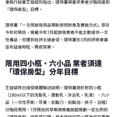
會執行秘書王嶽斌則指出，環保署將要求業者分階段達到
「環保房型」目標。
環保署「一次用旅宿用品限制使用對象及實施方式」原在
今年初預告，規範今年7月起旅宿業者不能主動提供一次
性備品，但遭到批評太過倉促，環保署在3月的研商會議
宣布延後時程、再修草案。
限用四小瓶、六小品 業者須達
「環保房型」分年目標
王嶽斌昨日接受媒體聯訪說明，環保署將針對四小瓶
（180ml以下的洗髮乳、潤髮乳、沐浴乳、乳液）、六小
品（一次性牙刷、牙膏、刮鬍刀、刮鬍泡、梳子、浴帽）
分階段限用。7月預告的草案將規範旅館規劃一定比例的
「環保房型」供民眾訂購，房內提供的四小瓶改成可重複