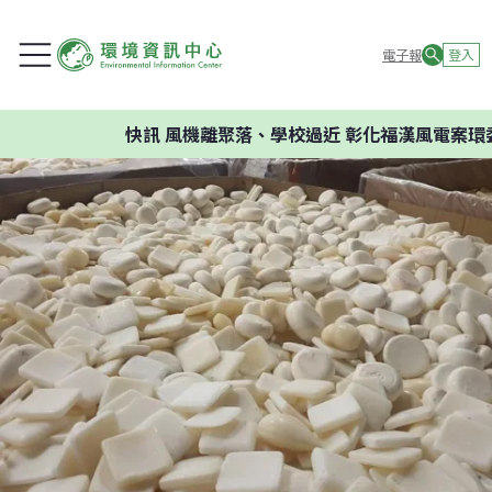
電子報
登入
快訊
風機離聚落、學校過近 彰化福漢風電案環委建議