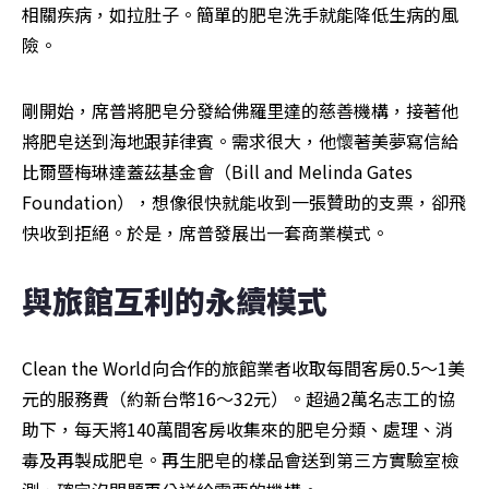
相關疾病，如拉肚子。簡單的肥皂洗手就能降低生病的風
險。
剛開始，席普將肥皂分發給佛羅里達的慈善機構，接著他
將肥皂送到海地跟菲律賓。需求很大，他懷著美夢寫信給
比爾暨梅琳達蓋茲基金會（Bill and Melinda Gates 
Foundation），想像很快就能收到一張贊助的支票，卻飛
快收到拒絕。於是，席普發展出一套商業模式。
與旅館互利的永續模式
Clean the World向合作的旅館業者收取每間客房0.5～1美
元的服務費（約新台幣16～32元）。超過2萬名志工的協
助下，每天將140萬間客房收集來的肥皂分類、處理、消
毒及再製成肥皂。再生肥皂的樣品會送到第三方實驗室檢