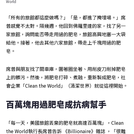
World
「所有的旅館都這麼做嗎？」「是，都進了掩埋場。」席
普感覺不太對。隔幾週，他回到佛羅里達的家，找了另一
家旅館，詢問能否帶走用過的肥皂，旅館高興地塞一大袋
給他。接著，他去其他六家旅館，帶走上千塊用過的肥
皂。
席普與朋友找了間車庫，圍著圈坐著、用削皮刀削掉肥皂
上的髒污。然後，將肥皂打碎、煮融，重新製成肥皂，社
會企業「Clean the World」（清潔世界）就從這裡開始。
百萬塊用過肥皂成抗病幫手
「每一天，美國旅館丟棄的肥皂就高達百萬塊」，Clean 
the World執行長席普告訴 《Billionaire》雜誌 ，「很難