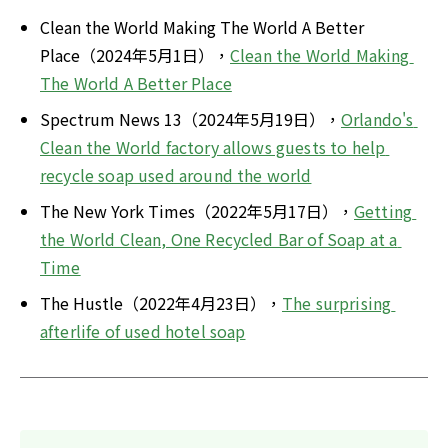
Clean the World Making The World A Better 
Place（2024年5月1日），
Clean the World Making 
The World A Better Place
Spectrum News 13（2024年5月19日），
Orlando's 
Clean the World factory allows guests to help 
recycle soap used around the world
The New York Times（2022年5月17日），
Getting 
the World Clean, One Recycled Bar of Soap at a 
Time
The Hustle（2022年4月23日），
The surprising 
afterlife of used hotel soap