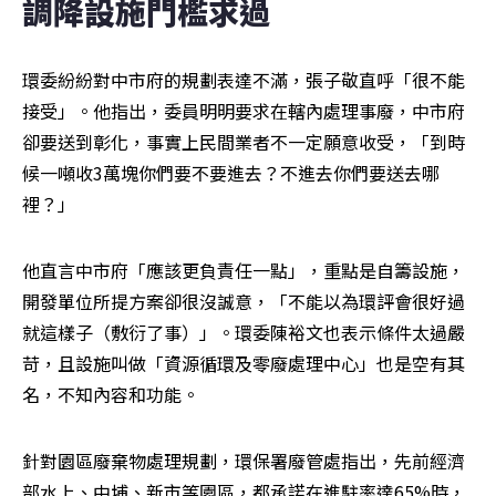
調降設施門檻求過
環委紛紛對中市府的規劃表達不滿，張子敬直呼「很不能
接受」。他指出，委員明明要求在轄內處理事廢，中市府
卻要送到彰化，事實上民間業者不一定願意收受，「到時
候一噸收3萬塊你們要不要進去？不進去你們要送去哪
裡？」
他直言中市府「應該更負責任一點」，重點是自籌設施，
開發單位所提方案卻很沒誠意，「不能以為環評會很好過
就這樣子（敷衍了事）」。環委陳裕文也表示條件太過嚴
苛，且設施叫做「資源循環及零廢處理中心」也是空有其
名，不知內容和功能。
針對園區廢棄物處理規劃，環保署廢管處指出，先前經濟
部水上、中埔、新市等園區，都承諾在進駐率達65%時，