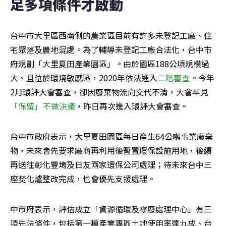
足多項條件才啟動
台中市大里區西南側的農業區目前有許多未登記工廠、住
宅聚落及農地混處。為了輔導未登記工廠合法化，台中市
府規劃「大里夏田產業園區」。由於園區188公頃規模過
大、且位於環境敏感區，2020年依法進入
二階審查
。今年
2月環評大會審查，卻因廢棄物流向交代不清，大會罕見
「保留」不做決議
，昨日再次進入環評大會審查。
台中市政府表示，大里夏田園區每日產生64公噸事業廢棄
物，未來會先要求廠商再利用後暫置環保設施用地，後續
再送往彰化豐堉及日友兩家環保公司處理；待未來台中三
座焚化爐整改完成，也會優先支援處理。
中市府表示，評估成立「資源循環及零廢處理中心」有三
項先決條件，包括第一種產業專區土地使用率達九成、台