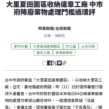
大里夏田園區收納違章工廠 中市
府降廢棄物處理門檻過環評
時事新聞
/
台灣新聞
記者
—
陳昭宏
都市計畫
大里夏田產業園區
焚化爐
土地利用
農地工廠
事業廢棄物
台中市政府劃設「大里夏田產業園區」，以收納大里區工
廠、住宅、農地雜處的問題，昨（31）日於環保署進行環
評大會審查。台中市府對於園區未來每日64公噸事業廢棄
物的處理方案提出嚴苛條件，一度遭環委質疑「沒誠
意」。會議主席、環保署長張子敬也批「不負責任」。開