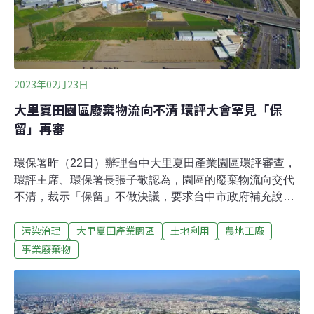
留」不做決議，昨日再次進入環評大會審查。
2023年02月23日
大里夏田園區廢棄物流向不清 環評大會罕見「保
留」再審
環保署昨（22日）辦理台中大里夏田產業園區環評審查，
環評主席、環保署長張子敬認為，園區的廢棄物流向交代
不清，裁示「保留」不做決議，要求台中市政府補充說明
之後再回環評大會審查，是近年環評大會少見的處置。大
污染治理
大里夏田產業園區
土地利用
農地工廠
里區農田、工廠、住宅混雜 台中市劃設188公頃產業園
區 台中市大里地區散布眾多未登記工廠，與一般住宅、農
事業廢棄物
地混雜，數度引發土地重金屬污染問題。台中市政府劃設
「大里夏田產業園區」，該案面積高達188公頃，因開發
面積過大，在2020年依法進行二階環評，在2021年重回專