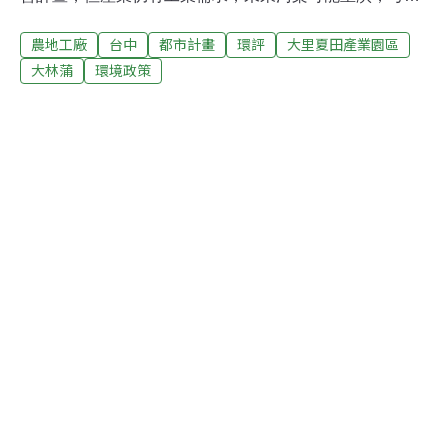
未來新興產業用地、不適作農地轉型等原因，劃設了面積
農地工廠
台中
都市計畫
環評
大里夏田產業園區
達188公頃的大里夏田產業園區。由於本案面積超過100公
頃，且位於特定農業區、中央管河川（大里溪）區域等，
大林蒲
環境政策
上一屆環評委員依法認定對環境有重大影響之虞，需進行
第二階段環境影響評估，今（13日）進行二階環評的範疇
界定會議。台中市政府表示，計畫區範圍主要為私有地，
需進行區段徵收，「區內部分地主希望原地保留，因此劃
設了多處的區徵保留區。」然而，環評委員吳義林直言，
現在這裡是農地，未來變成工業區，空污、水污、廢棄物
都會影響到居民的生活環境，「聚落整個被工業區包住，
風怎麼吹都會影響，屆時可能成為下一個大林蒲。」他
說，最好是能將聚落遷出工業區，否則後患無窮。農地污
染將計就計 台中市政府闢188公頃大里夏田