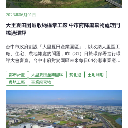
2023年06月01日
大里夏田園區收納違章工廠 中市府降廢棄物處理門
檻過環評
台中市政府劃設「大里夏田產業園區」，以收納大里區工
廠、住宅、農地雜處的問題，昨（31）日於環保署進行環
評大會審查。台中市府對於園區未來每日64公噸事業廢棄
物的處理方案提出嚴苛條件，一度遭環委質疑「沒誠
都市計畫
大里夏田產業園區
焚化爐
土地利用
意」。會議主席、環保署長張子敬也批「不負責任」。開
發單位最後放寬條件求通過，大會最終決議通過審查。市
農地工廠
事業廢棄物
府評估自籌事廢處理設施 須滿足多項條件才啟動台中市大
里區西南側的農業區目前有許多未登記工廠、住宅聚落及
農地混處。為了輔導未登記工廠合法化，台中市府規劃
「大里夏田產業園區」。由於園區188公頃規模過大、且
位於環境敏感區，2020年依法進入二階審查。今年2月環
評大會審查，卻因廢棄物流向交代不清，大會罕見「保