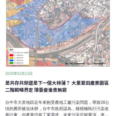
規劃也須適合鳥類利用，空污排放則要依規定比例抵換。
改使用分區促農地工廠合法 面積太大、區位敏感曾進二階
環評由台中市政府規劃的「大里夏田產業園區」，面積共
188公頃，位於台中市大里區的大里、夏田、大元三里。
土地使用分區雖多為農業區，但現況卻是未登記工廠、住
宅聚落和農地雜處。由於面積超過100公頃，且位於特定
農業區、中央管轄河川大里溪流域等敏感區位
2020年01月13日
是共存共榮還是下一個大林蒲？ 大里夏田產業園區
二階範疇界定 環委憂後患無窮
台中市大里地區近年來飽受農地工廠污染問題，導致28公
頃的農田被迫休耕，台中市政府認為，雖積極執行污染改
善計畫，但產業仍有工業需求，未來污染可能重演，考量