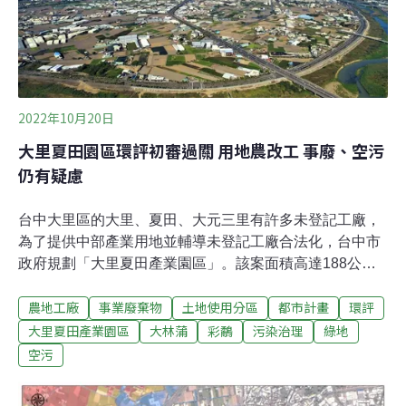
案小組初審，經過三次審查後終於在2022年10月通過初
審。根據台中市政府提出的土地使用計畫分區，範圍內高
達61%的土地將作為工業區，同時卻有學校、住宅區等現
有設施，在先前審查時曾有環委擔憂，未來民眾生活被產
業污染四面環繞，會成為「另外一個大林蒲」。環保署昨
（22日）辦理環評大會審查大里夏田產業園區開發案，台
2022年10月20日
中市政府強調，本案並非純粹
大里夏田園區環評初審過關 用地農改工 事廢、空污
仍有疑慮
台中大里區的大里、夏田、大元三里有許多未登記工廠，
為了提供中部產業用地並輔導未登記工廠合法化，台中市
政府規劃「大里夏田產業園區」。該案面積高達188公
頃、且環境敏感，在2020年進入二階環評，並在去
農地工廠
事業廢棄物
土地使用分區
都市計畫
環評
（2021）年重回專案小組初審。環保署今（20）日辦理該
案第三次初審，專案小組建議本案補正後通過，後續將送
大里夏田產業園區
大林蒲
彩鷸
污染治理
綠地
交環評大會審議。不過今日會中仍有廢棄物處理、空污排
空污
放及生態棲地規劃等問題未解，環評委員要求開發單位在
大會之前，以書面清楚說明廢棄物處理及暫存方式，棲地