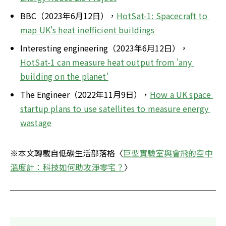
BBC（2023年6月12日），
HotSat-1: Spacecraft to 
map UK's heat inefficient buildings
Interesting engineering（2023年6月12日），
HotSat-1 can measure heat output from 'any 
building on the planet'
The Engineer（2022年11月9日），
How a UK space 
startup plans to use satellites to measure energy 
wastage
※本文轉載自低碳生活部落格〈
巨型實驗室與會飛的空中
溫度計：科技如何助攻淨零宅？
〉