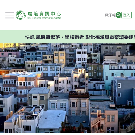
電子報
登入
快訊
風機離聚落、學校過近 彰化福漢風電案環委建議不