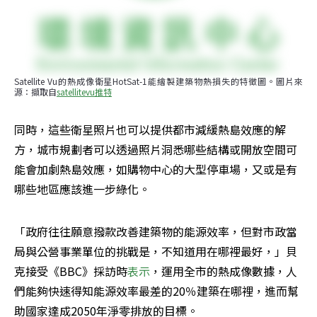
Satellite Vu的熱成像衛星HotSat-1能繪製建築物熱損失的特徵圖。圖片來
源：擷取自
satellitevu推特
同時，這些衛星照片也可以提供都市減緩熱島效應的解
方，城市規劃者可以透過照片洞悉哪些結構或開放空間可
能會加劇熱島效應，如購物中心的大型停車場，又或是有
哪些地區應該進一步綠化。
「政府往往願意撥款改善建築物的能源效率，但對市政當
局與公營事業單位的挑戰是，不知道用在哪裡最好，」貝
克接受《BBC》採訪時
表示
，運用全市的熱成像數據，人
們能夠快速得知能源效率最差的20％建築在哪裡，進而幫
助國家達成2050年淨零排放的目標。