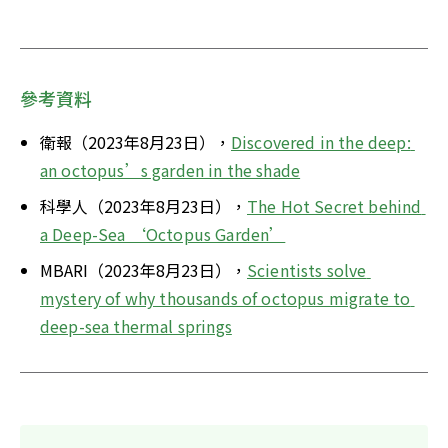
參考資料
衛報（2023年8月23日），
Discovered in the deep: 
an octopus’s garden in the shade
科學人（2023年8月23日），
The Hot Secret behind 
a Deep-Sea ‘Octopus Garden’
MBARI（2023年8月23日），
Scientists solve 
mystery of why thousands of octopus migrate to 
deep-sea thermal springs