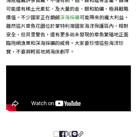
海底蘊藏許多寶藏，不僅有銅、鈷、鎳和錳等金屬，據傳
可能還有稀土元素釔、及大量的金、銀和鉑礦，極具戰略
價值。不少國家正在覷覦
深海採礦
可能帶來的龐大利益。
雖然這片章魚花園位於蒙特利灣國家海洋保護區內，相對
安全，但貝里警告，還有更多尚未發現的章魚繁殖地正面
臨拖網漁業和深海採礦的威脅。大家要珍惜這些海洋珍
寶，不要將輕易地將海床剷平。