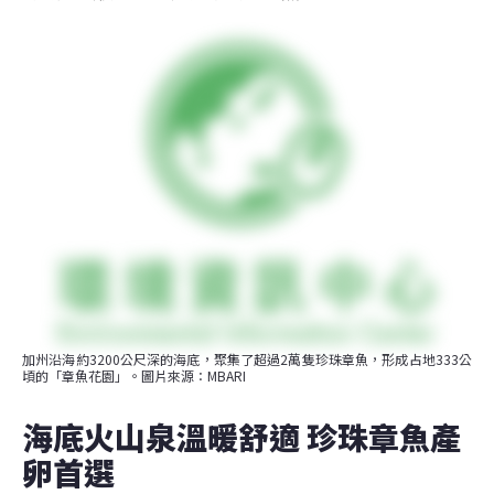
加州沿海約3200公尺深的海底，聚集了超過2萬隻珍珠章魚，形成占地333公
頃的「章魚花園」。圖片來源：MBARI
海底火山泉溫暖舒適 珍珠章魚產
卵首選 