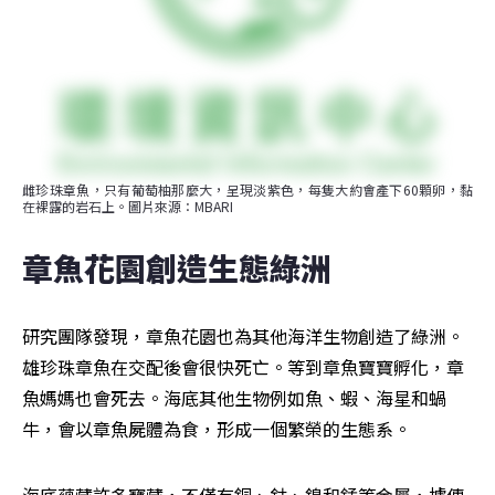
雌珍珠章魚，只有葡萄柚那麼大，呈現淡紫色，每隻大約會產下60顆卵，黏
在裸露的岩石上。圖片來源：MBARI
章魚花園創造生態綠洲
研究團隊發現，章魚花園也為其他海洋生物創造了綠洲。
雄珍珠章魚在交配後會很快死亡。等到章魚寶寶孵化，章
魚媽媽也會死去。海底其他生物例如魚、蝦、海星和蝸
牛，會以章魚屍體為食，形成一個繁榮的生態系。