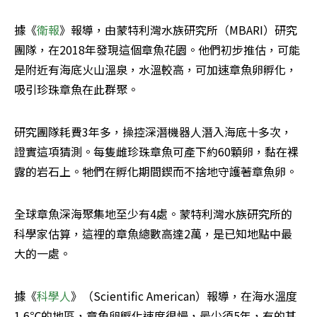
據《
衛報
》報導，由蒙特利灣水族研究所（MBARI）研究
團隊，在2018年發現這個章魚花園。他們初步推估，可能
是附近有海底火山溫泉，水溫較高，可加速章魚卵孵化，
吸引珍珠章魚在此群聚。
研究團隊耗費3年多，操控深潛機器人潛入海底十多次，
證實這項猜測。每隻雌珍珠章魚可產下約60顆卵，黏在裸
露的岩石上。牠們在孵化期間鍥而不捨地守護著章魚卵。
全球章魚深海聚集地至少有4處。蒙特利灣水族研究所的
科學家估算，這裡的章魚總數高達2萬，是已知地點中最
大的一處。
據《
科學人
》（Scientific American）報導，在海水溫度
1.6℃的地區，章魚卵孵化速度很慢，最少須5年，有的甚