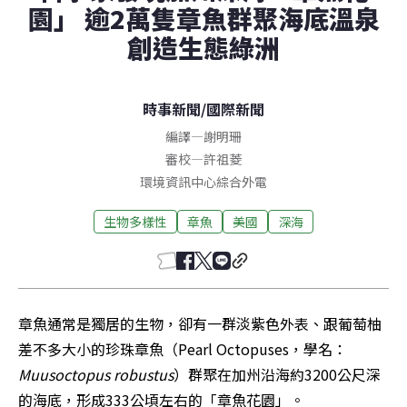
園」 逾2萬隻章魚群聚海底溫泉
創造生態綠洲
時事新聞
/
國際新聞
編譯
—
謝明珊
審校
—
許祖菱
環境資訊中心綜合外電
生物多樣性
章魚
美國
深海
章魚通常是獨居的生物，卻有一群淡紫色外表、跟葡萄柚
差不多大小的珍珠章魚（Pearl Octopuses，學名：
Muusoctopus robustus
）群聚在加州沿海約3200公尺深
的海底，形成333公頃左右的「章魚花園」。