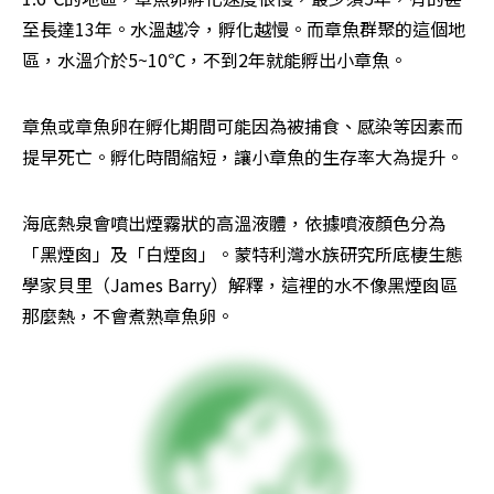
至長達13年。水溫越冷，孵化越慢。而章魚群聚的這個地
區，水溫介於5~10℃，不到2年就能孵出小章魚。
章魚或章魚卵在孵化期間可能因為被捕食、感染等因素而
提早死亡。孵化時間縮短，讓小章魚的生存率大為提升。
海底熱泉會噴出煙霧狀的高溫液體，依據噴液顏色分為
「黑煙囪」及「白煙囪」。蒙特利灣水族研究所底棲生態
學家貝里（James Barry）解釋，這裡的水不像黑煙囪區
那麼熱，不會煮熟章魚卵。