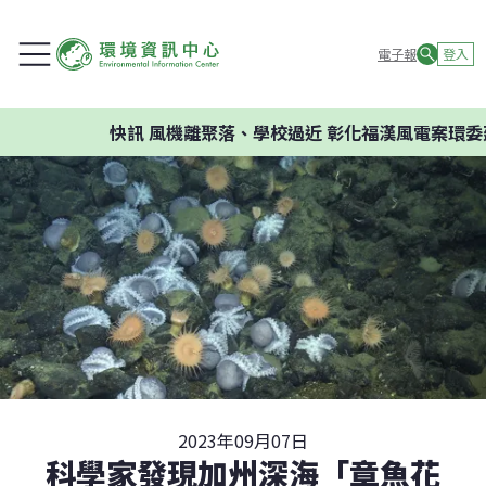
電子報
登入
快訊
風機離聚落、學校過近 彰化福漢風電案環委建
2023年09月07日
科學家發現加州深海「章魚花