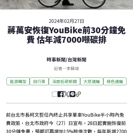
2024年02月27日
蔣萬安恢復YouBike前30分鐘免
費 估年減7000噸碳排
時事新聞
/
台灣新聞
記者
—
李蘇竣
能源轉型
自行車
深度低碳新聞
大眾運輸
綠色運輸
前台北市長柯文哲任內終止共享單車YouBike半小時內免
費政策，台北市政府今（27）日宣布，28日起實施恢復前
30分鐘免費，預期可再增加15%租借次數，每年新增2700