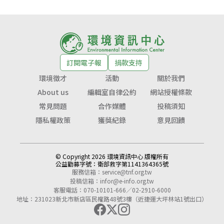
訂閱電子報
捐款支持
環境徵才
活動
關於我們
About us
編輯室自律公約
網站授權條款
常見問題
合作媒體
投稿須知
隱私權政策
獲獎紀錄
意見回饋
© Copyright 2026 環境資訊中心 版權所有
公益勸募字號：
衛部救字第1141364365號
服務信箱：
service@tnf.org.tw
投稿信箱：
infor@e-info.org.tw
客服電話：070-10101-666／02-2910-6000
地址：231023新北市新店區民權路48號3樓（近捷運大坪林站1號出口）