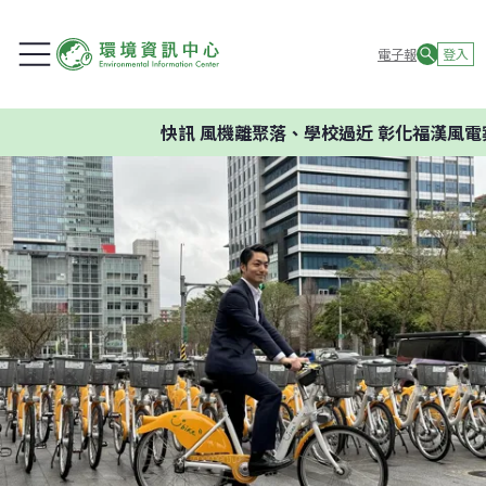
電子報
登入
快訊
風機離聚落、學校過近 彰化福漢風電案