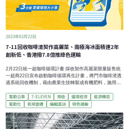
局各自為政，全然沒有綠色永續運輸的整體規劃，各局處
應聯合分析此計畫必要性。李建宏強調，「步
2023年02月22日
7-11回收咖啡渣契作高麗菜、南極海冰面積連2年
創新低、香港撥7.8億推綠色運輸
2月22日統一超咖啡循環計畫 採收契作高麗菜限量販售統
一超商22日宣布啟動咖啡循環再生計畫，將門市咖啡渣透
過系統回收機制，藉由農業生技轉製成有機肥料，施用於
契作高麗菜田間，高麗菜採收後成為鮮食配菜，或於門市
電動公車
7-ELEVEN
南極
循環經濟
能源轉型
整顆新鮮販售。首批回收再生咖啡渣近1公噸，預計採收
約1.2萬顆高麗菜，可製作70萬個鮮食便當配菜。（中央社
電動化
氣候變遷
編輯直送
綠色運輸
報導）全國管制最嚴、範圍最大 新北「西濱海岸空氣品質
維護區」3月上路新北市3月1日將新增劃設「西濱海岸空
氣品質維護區」，係將原公告的「台北港空氣品質維護