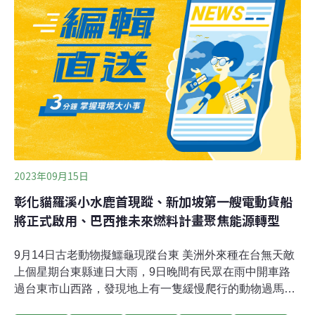
享單車YouBike前30分鐘免費。台北市長蔣萬安說明，新
政策是為了鼓勵民眾多利用大眾運輸等綠色運具，已做好
準備配合擴增規模與量能，目標2026年北市站點數量將達
2000站、2萬7500輛共享單車。北市2009年就曾實施
YouBike前30分鐘免費，直到2015年4月，前市長柯文哲
終止免費政策，前30分鐘收費5元。據《自由時報》報
導，柯文哲27日在
2023年09月15日
彰化貓羅溪小水鹿首現蹤、新加坡第一艘電動貨船
將正式啟用、巴西推未來燃料計畫聚焦能源轉型
9月14日古老動物擬鱷龜現蹤台東 美洲外來種在台無天敵
上個星期台東縣連日大雨，9日晚間有民眾在雨中開車路
過台東市山西路，發現地上有一隻緩慢爬行的動物過馬
路，模樣奇特，通報台東縣政府農業處，並於10日捕獲。