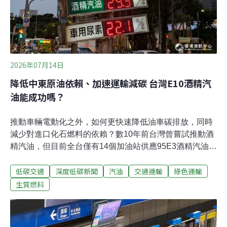
2026年07月14日
降低中東原油依賴、加速運輸減碳 台灣E10酒精汽
油能成功嗎？
推動車輛電動化之外，如何更快速降低油車碳排放，同時
減少對進口化石燃料的依賴？數10年前台灣曾嘗試推動酒
精汽油，但目前全台僅有14個加油站供應95E3酒精汽油
（即95無鉛汽油摻配3%酒精）。鄰近亞洲國家則積極推
低碳交通
深度低碳新聞
汽油
交通運輸
綠色運輸
展，菲律賓已實施E10（即汽油摻配10%酒精）強制政
策，並規劃提升至E15；印度僅花8年便從E3推進至E20強
生質燃料
制摻配；越南在今年石油危機下提前實施E10強制政策；
泰國則透過補貼措施，鼓勵民眾使用E20等汽油。全球綠
色燃料中心（GCGF）與國際氣候發展智庫本月7日舉辦