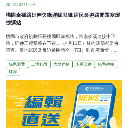
2023年04月07日
桃園幸福路延伸欠綠運輸思維 居民憂道路開闢塞爆
捷運站
桃園市政府規劃延長桃園區幸福路，跨南崁溪連接中正
路，延伸工程案將在下週二（4月11日）於內政部都委會
審查。當地居民及反迫遷團體今（7日）到市府陳情，指
出全案交通設計仍有重大爭議，呼籲市府撤案重新評估。
綠色消費
土地利用
大眾運輸
永續交通
綠色運輸
居民團體指出，中正路已規劃捷運綠線G12站，市府卻欲
新建車輛專用道路，是與綠色運輸互相矛盾的邏輯，更會
桃園
讓當地塞車問題越發嚴重。新闢道路只會塞爆捷運站 居民
批市府邏輯矛盾為了滿足桃園區經國重劃區交通需求，及
分散國道交流道車潮，桃園市府規劃將幸福路新闢延長，
跨越南崁溪連接至對岸的中正路，同時銜接捷運G12站，
約30米路幅。在地居民李建宏指出，政府已於中正路規劃
設置捷運綠線G12站，應搭配政策減少私家車的使用，此
時新建車輛專用道路將使捷運站周邊堵塞，與大眾運輸是
相互矛盾的邏輯，也凸顯出桃園市都發局、交通局、捷運