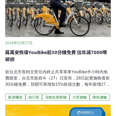
別約為80公里、140公里。台灣戴姆勒亞洲商車產
2024年02月27日
蔣萬安恢復YouBike前30分鐘免費 估年減7000噸
碳排
前台北市長柯文哲任內終止共享單車YouBike半小時內免
費政策，台北市政府今（27）日宣布，28日起實施恢復前
30分鐘免費，預期可再增加15%租借次數，每年新增2700
萬人次受惠，整體減少7000噸碳排量，約等同18座大安森
能源轉型
自行車
深度低碳新聞
大眾運輸
綠色運輸
林公園的碳吸收量。據交通局統計，北市YouBike規模、
密度及租借次數全台居冠，使用時間30分鐘內者佔九成，
以短程接駁居多。YouBike前30分鐘免費促租借 北市估年
減7000噸碳排台北市政府今（27）日宣布，28日起實施共