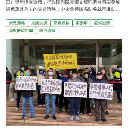
日）舉辦淨零論壇，行政院副院長鄭文燦強調台灣要發展
綠色運具為主的交通策略，中央會持續協助各縣市推動大
眾運輸，也會盤點運具電動化與智慧化的資源。桃園市、
大眾運輸
永續交通
綠色運輸
電動車
氣候變遷
新竹縣市三名正副首長則以當地塞車日常談地方運輸困
境，呼籲交通政策必須因地制宜。行政院副院長：台灣宜
深度低碳新聞
綠色消費
發展綠運輸 強化電動車友善環境台灣目標2050年達成淨零
排放，國發會去年3月公布淨零路徑，電動運具化為主要
戰略之一。台灣智慧移動產業協會（SMAT）與《天下雜
誌》今日共同舉辦「未來城市、淨零轉動」台灣城市淨零
治理論壇。SMAT理事長邱俊榮表示，「機車王國」台灣
有1400萬輛機車，呼籲加速電動機車的政策目標，希望
2030年將電動機車年度市售比例提升至50%。行政院副院
長鄭文燦表示，依國際能源總署（IEA）的全球電動車展
望報告，2050年「電能」將成為交通運輸主要動力來源。
台灣機車密度名列世界前茅