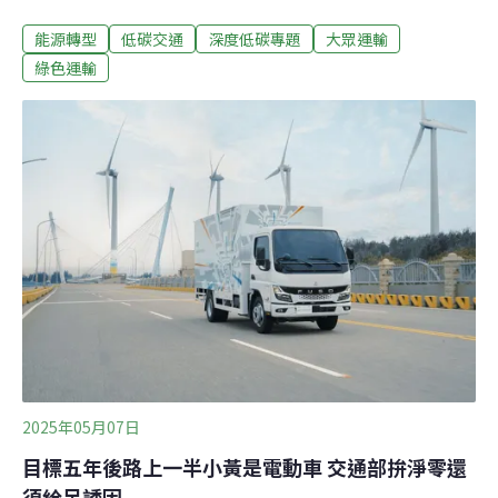
信任度下降，轉向自有車輛；也建議趁這個契機同步盤點
能源轉型
低碳交通
深度低碳專題
大眾運輸
整體低碳交通轉型的需求，例如優先完善人行道、自行車
道，滿足「最後一哩路」（Last Mile）。近百萬人常態使
綠色運輸
用TPASS 帶動公共運輸用量提升行政院通勤月票TPASS
自2023年7月上路，深受通勤族青睞，但相關預算計畫已
在2025年底到期，交通部提出新一期「TPASS行政院通
勤月票執行計畫」，2026至2029年編列363.8億元，其中
包含今（2026）年度75億元。不過立法院在野黨憑藉人數
優勢杯葛審查，到目前未開始審議今年度中央政府總預算
案，相關經費無法動支，TPASS可能面臨「斷炊」窘境。
TPASS推出至今已有20個縣市參與、推出29種定期票方
案，累計約有1913萬人次加值購買，使用
2025年05月07日
目標五年後路上一半小黃是電動車 交通部拚淨零還
須給足誘因