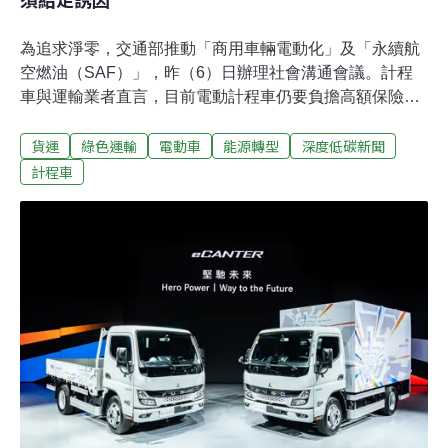
為追求淨零，交通部推動「商用車輛電動化」及「永續航
空燃油（SAF）」，昨（6）日辦理社會溝通會議。計程
車與運輸業者直言，目前電動計程車仍要負擔高額保險
費，電動貨車充電成本也過高，希望政府提供更充足的誘
貨運
綠色運輸
電動車
能源轉型
深度低碳新聞
因。台經院則建議建立「綠色里程登錄平台」，將企業員
工的低碳交通里程轉換為綠色通勤獎勵，以及透過智慧監
計程車
理設備追蹤車輛排碳，帶動企業減碳。2030年電動計程車
普及率50% 交通部大手筆給購車補助總統府氣候變遷對策
委員會今（2025）年初提出「台灣總體減碳行動計畫」，
由行政院指定各部會執行六大部門旗艦減碳計畫，並啟動
社會溝通。其中主管運輸部門的交通部，提出「商用車輛
電動化及無碳化」以及「永續航空燃油」兩大旗艦計畫，
並持續進行運具電動化、提升公共運輸等現有的減量規
劃。環境部與交通部昨（6）日辦理社會溝通會議，由交
通部次長陳彥伯主持。交通部說明，商用車輛電動化的草
案路徑，採「先緩後快」，目標2030年達