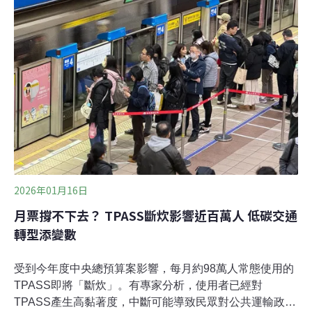
「酒精汽油助攻台灣低碳運輸與能源韌性國際論壇」，邀
請國際專家來台，與政府機關和國營事業對談，探討重新
推動酒精汽油的可能性。酒精汽油重回政策討論：加速運
輸減碳、能源自主摻配生質酒精的酒精汽油，被視為運輸
減碳途徑之一。經濟部標準檢驗局上月9日修訂兩項國家
標準：CNS12614（車用無鉛汽油）正式新增「E10酒精
汽油」品項，以及C
2026年01月16日
月票撐不下去？ TPASS斷炊影響近百萬人 低碳交通
轉型添變數
受到今年度中央總預算案影響，每月約98萬人常態使用的
TPASS即將「斷炊」。有專家分析，使用者已經對
TPASS產生高黏著度，中斷可能導致民眾對公共運輸政策