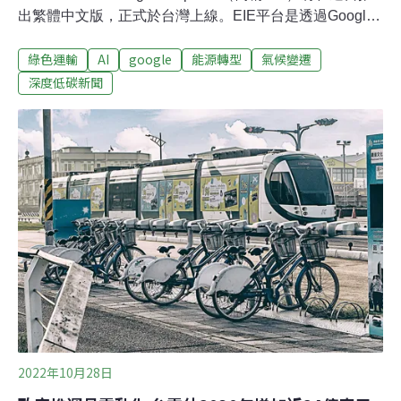
出繁體中文版，正式於台灣上線。EIE平台是透過Google
的大量資料數據與AI模型，運算出城市的碳排放量與減碳
綠色運輸
AI
google
能源轉型
氣候變遷
潛力，除了提供政府做為決策基礎，也提供給一般大眾瀏
覽取用。目前全台只有新北市加入EIE，新北市交通局也
深度低碳新聞
已透過EIE平台取得的碳排資訊，推動綠能運具相關政策
與行動。Google表示，台灣政府相當重視永續發展，除落
實在地減碳行動之外，希望也能透過科技工具協助，為台
灣企業與社會帶來實質的幫助。一站式分析城市碳排放來
源 EIE繁中版即將上線因應國際永續浪潮，資訊科技業巨
擘Google公司宣布要在2030年前達成全天候無碳營運，同
時也誇口要於2030年協助超過500座城市，減少共10億噸
碳排放。為了從碳排密集的城市中找到減碳方法，Google
和全球氣
2022年10月28日