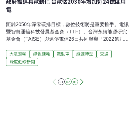
政府推運具電動化 台電估2030年增加近24億度用
電
距離2050年淨零碳排目標，數位技術將是重要推手。電訊
暨智慧運輸科技發展基金會（TTF）、台灣永續能源研究
基金會（TAISE）與遠傳電信26日共同舉辦「2022第九屆
國際綠色智慧交通論壇」，討論智慧低碳運輸的可能性。
大眾運輸
綠色運輸
電動車
能源轉型
交通
我國目標2030年市區公車全面電動化、2040年新售汽機車
全面電動化。台電預估，以目前成長速度，預估2030年約
深度低碳新聞
增加近24億度用電。另一方面，單純從油車換電車，並無
法解決碳排與交通問題，運輸轉型還須回歸人本交通。交
01
02
03
通部表示，未來要透過智慧運輸系統（Intelligent
Transportation System, ITS）分析民眾移動行為資訊，完
成全面策略規劃。政府推運具電動化 台電估2030年增加近
24億度用電交通部政務次長胡湘麟說明，運輸部門減碳攸
關淨零目標，世界各國積極推動綠色交通轉型，台灣也朝
向運具電氣化、無碳化邁進，將提高電動運具數量、完善
使用配套，輔導產業技術升級