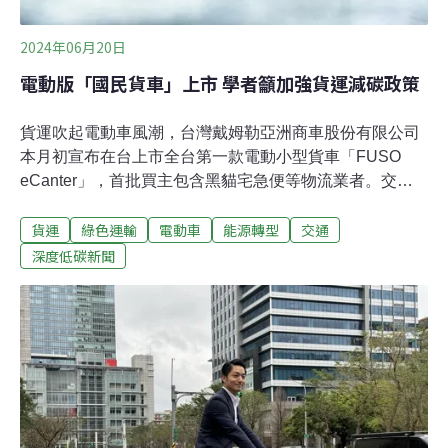
2024年06月20日
電動版「國民貨車」上市 學者籲加強貨運減碳政策
貨運吹起電動車風潮，台灣戴姆勒亞洲商車股份有限公司
本月初宣布在台上市全台第一款電動小型貨車「FUSO
eCanter」，首批買主包含黑貓宅急便等物流業者。交通
減碳專家指出，目前政府已有針對客運、公車、小客車及
貨運
綠色運輸
電動車
能源轉型
交通
機車的電動化時程，貨車占運輸部門碳排約30％，應儘速
展開盤點與相關的補貼措施。首輛電動小貨車上市 比柴油
深度低碳新聞
車省48%能源成本印象中有著轟隆引擎聲及刺鼻柴油味的
貨車，隨著運具電動化時代來臨而有所改變。各國商用貨
車近年進軍電動車市場，台灣商用車FUSO總代理「台灣
戴姆勒亞洲商車股份有限公司（DTAT）」於6日宣布在台
上市全國第一款電動小型貨車「FUSO eCanter」。FUSO
的「Canter」系列在台灣相當常見，近幾年都蟬聯市占率
第一名，有「國民貨車」之稱。這次推出5噸、8.55噸
eCanter車款，又分為S、M兩種電池尺寸， 最大續航力分