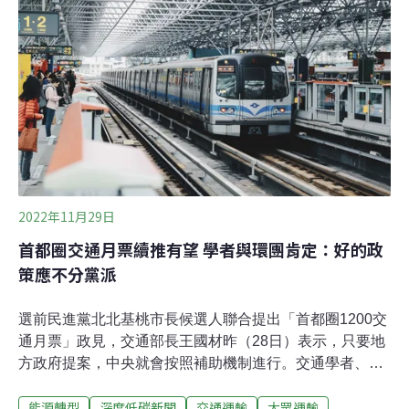
區」管制範圍擴大至西濱快速道路及濱海公路，並將八里
垃圾焚化廠、八里垃圾掩埋場與台電林口發電廠及其進出
道路劃入，針對全期別柴油大客貨車進行管制及檢測，為
全國管制最嚴、管制範圍最大的空氣品質維護區。
2022年11月29日
首都圈交通月票續推有望 學者與環團肯定：好的政
策應不分黨派
選前民進黨北北基桃市長候選人聯合提出「首都圈1200交
通月票」政見，交通部長王國材昨（28日）表示，只要地
方政府提案，中央就會按照補助機制進行。交通學者、環
保團體都認為，首都圈月票的方向正確，納入台鐵、客
能源轉型
深度低碳新聞
交通運輸
大眾運輸
運、機捷有助大眾運輸整合，至於降價是否有助提高使用