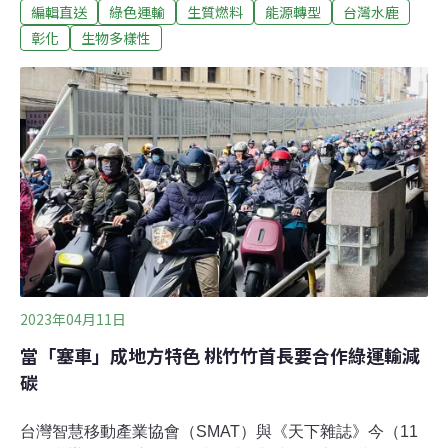
編輯直送
綠色運輸
生質燃料
能源轉型
台灣水鹿
農業處發現牠是地球上最古老的爬行動物「擬鱷龜」，由
於是外來種沒有天敵，咬到人嚴重可能會骨折，縣府已經
彰化
生物多樣性
公告認領。不過「擬鱷龜」是公告禁止輸入和飼養的動
物，飼養的民眾可能會觸法。（公視新聞網報導）超萌！
貓羅溪小水鹿首現蹤 蹦蹦跳跳超驚艷繼彰化市石牌坑親水
步道首度被直擊有小水鹿現蹤之後，13日又有民眾在貓羅
溪下游林地發現一頭小水鹿，這也是貓羅溪首度被民眾直
擊小水鹿現蹤，由於貓羅溪之前曾多次出現石虎，現在又
有小水鹿，民眾直呼八卦山有豐富多樣性的生態，值得進
一步保育。（自由時報報導）
2023年04月11日
當「塞車」成地方特色 桃竹竹首長要合作綠運輸減
碳
台灣智慧移動產業協會（SMAT）與《天下雜誌》今（11