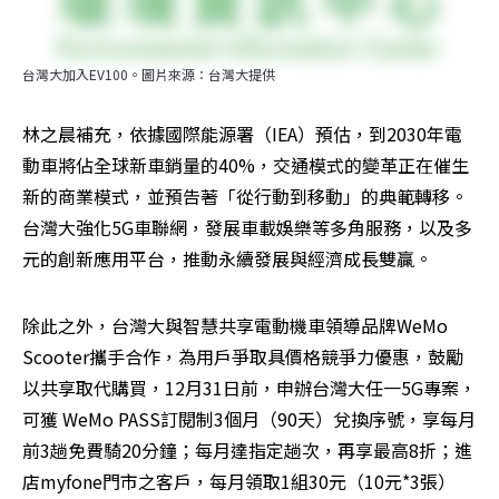
台灣大加入EV100。圖片來源：台灣大提供
林之晨補充，依據國際能源署（IEA）預估，到2030年電
動車將佔全球新車銷量的40%，交通模式的變革正在催生
新的商業模式，並預告著「從行動到移動」的典範轉移。
台灣大強化5G車聯網，發展車載娛樂等多角服務，以及多
元的創新應用平台，推動永續發展與經濟成長雙贏。
除此之外，台灣大與智慧共享電動機車領導品牌WeMo 
Scooter攜手合作，為用戶爭取具價格競爭力優惠，鼓勵
以共享取代購買，12月31日前，申辦台灣大任一5G專案，
可獲 WeMo PASS訂閱制3個月（90天）兌換序號，享每月
前3趟免費騎20分鐘；每月達指定趟次，再享最高8折；進
店myfone門市之客戶，每月領取1組30元（10元*3張）